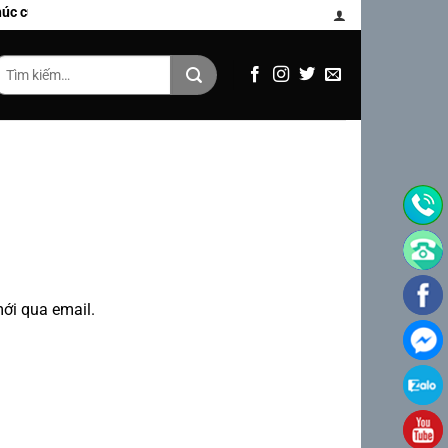
úc của Bùi Công Thuấn
Tìm
iếm:
ới qua email.