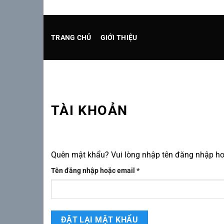
Chuyển
đến
nội
TRANG CHỦ
GIỚI THIỆU
dung
TÀI KHOẢN
Quên mật khẩu? Vui lòng nhập tên đăng nhập hoặ
Bắt
Tên đăng nhập hoặc email
*
buộc
ĐẶT LẠI MẬT KHẨU