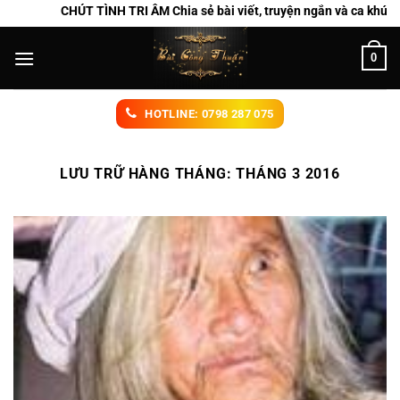
Chuyển
CHÚT TÌNH TRI ÂM Chia sẻ bài viết, truyện ngắn và ca khúc củ
đến
nội
0
dung
HOTLINE: 0798 287 075
LƯU TRỮ HÀNG THÁNG:
THÁNG 3 2016