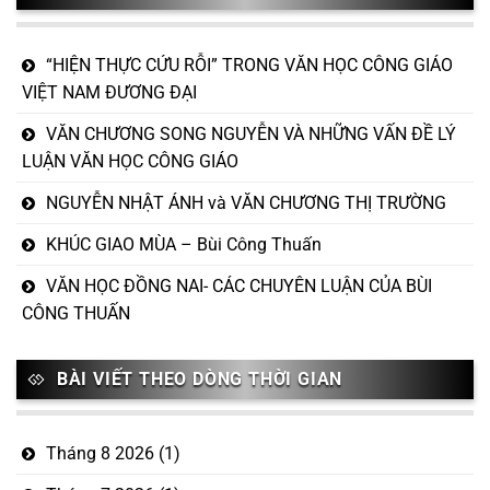
“HIỆN THỰC CỨU RỖI” TRONG VĂN HỌC CÔNG GIÁO
VIỆT NAM ĐƯƠNG ĐẠI
VĂN CHƯƠNG SONG NGUYỄN VÀ NHỮNG VẤN ĐỀ LÝ
LUẬN VĂN HỌC CÔNG GIÁO
NGUYỄN NHẬT ÁNH và VĂN CHƯƠNG THỊ TRƯỜNG
KHÚC GIAO MÙA – Bùi Công Thuấn
VĂN HỌC ĐỒNG NAI- CÁC CHUYÊN LUẬN CỦA BÙI
CÔNG THUẤN
BÀI VIẾT THEO DÒNG THỜI GIAN
Tháng 8 2026
(1)