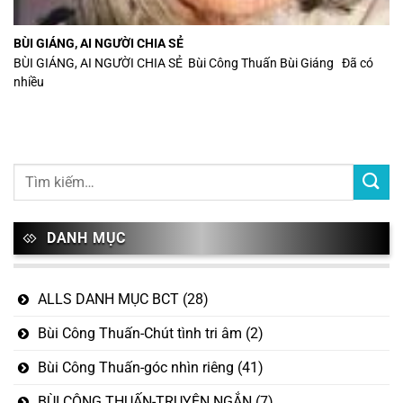
BÙI GIÁNG, AI NGƯỜI CHIA SẺ
BÙI GIÁNG, AI NGƯỜI CHIA SẺ Bùi Công Thuấn Bùi Giáng Đã có
nhiều
DANH MỤC
ALLS DANH MỤC BCT
(28)
Bùi Công Thuấn-Chút tình tri âm
(2)
Bùi Công Thuấn-góc nhìn riêng
(41)
BÙI CÔNG THUẤN-TRUYỆN NGẮN
(7)