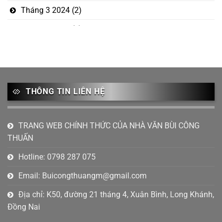
Tháng 3 2024
(2)
Tháng 1 2024
(2)
Tháng 12 2023
(5)
Tháng mười một 2023
(1)
Tháng 10 2023
(3)
THÔNG TIN LIÊN HỆ
Tháng 9 2023
(2)
Tháng 8 2023
(1)
TRANG WEB CHÍNH THỨC CỦA NHÀ VĂN BÙI CÔNG
THUẤN
Tháng 7 2023
(6)
Hotline: 0798 287 075
Tháng 6 2023
(4)
Email:
Buicongthuangm@gmail.com
Tháng 4 2023
(2)
Địa chỉ: K50, đường 21 tháng 4, Xuân Bình, Long Khánh,
Tháng 2 2023
(1)
Đồng Nai
Tháng 1 2023
(2)