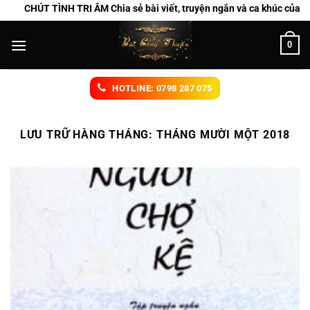
Chuyển
CHÚT TÌNH TRI ÂM Chia sẻ bài viết, truyện ngắn và ca khúc của Bùi 
đến
nội
0
dung
HOTLINE: 0798 287 075
LƯU TRỮ HÀNG THÁNG:
THÁNG MƯỜI MỘT 2018