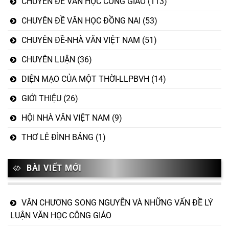
CHUYÊN ĐỀ VĂN HỌC CÔNG GIÁO
(113)
CHUYÊN ĐỀ VĂN HỌC ĐỒNG NAI
(53)
CHUYÊN ĐỀ-NHÀ VĂN VIỆT NAM
(51)
CHUYÊN LUẬN
(36)
DIỆN MẠO CỦA MỘT THỜI-LLPBVH
(14)
GIỚI THIỆU
(26)
HỘI NHÀ VĂN VIỆT NAM
(9)
THƠ LÊ ĐÌNH BẢNG
(1)
BÀI VIẾT MỚI
VĂN CHƯƠNG SONG NGUYỄN VÀ NHỮNG VẤN ĐỀ LÝ
LUẬN VĂN HỌC CÔNG GIÁO