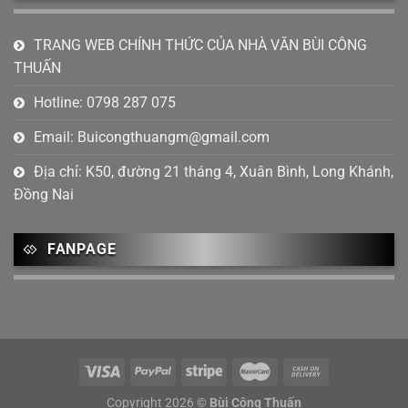
Tháng 8 2023
(1)
Tháng 7 2023
(6)
TRANG WEB CHÍNH THỨC CỦA NHÀ VĂN BÙI CÔNG
THUẤN
Tháng 6 2023
(4)
Hotline: 0798 287 075
Tháng 4 2023
(2)
Email:
Buicongthuangm@gmail.com
Tháng 2 2023
(1)
Địa chỉ: K50, đường 21 tháng 4, Xuân Bình, Long Khánh,
Tháng 1 2023
(2)
Đồng Nai
Tháng 12 2022
(4)
Tháng mười một 2022
(5)
FANPAGE
Tháng 10 2022
(1)
Tháng 9 2022
(2)
Tháng 8 2022
(3)
Tháng 7 2022
(3)
Copyright 2026 ©
Bùi Công Thuấn