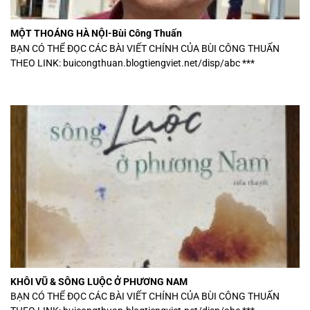
MỘT THOÁNG HÀ NỘI-Bùi Công Thuấn
BẠN CÓ THỂ ĐỌC CÁC BÀI VIẾT CHÍNH CỦA BÙI CÔNG THUẤN
THEO LINK: buicongthuan.blogtiengviet.net/disp/abc ***
KHÔI VŨ & SÔNG LUỘC Ở PHƯƠNG NAM
BẠN CÓ THỂ ĐỌC CÁC BÀI VIẾT CHÍNH CỦA BÙI CÔNG THUẤN