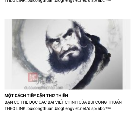
THEO LINK: buicongthuan.blogtiengviet.net/disp/abc ***
MỘT CÁCH TIẾP CẬN THƠ THIỀN
BẠN CÓ THỂ ĐỌC CÁC BÀI VIẾT CHÍNH CỦA BÙI CÔNG THUẤN
THEO LINK: buicongthuan.blogtiengviet.net/disp/abc ***