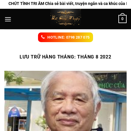
Chuyển
CHÚT TÌNH TRI ÂM Chia sẻ bài viết, truyện ngắn và ca khúc của Bùi C
đến
nội
0
dung
HOTLINE: 0798 287 075
LƯU TRỮ HÀNG THÁNG:
THÁNG 8 2022