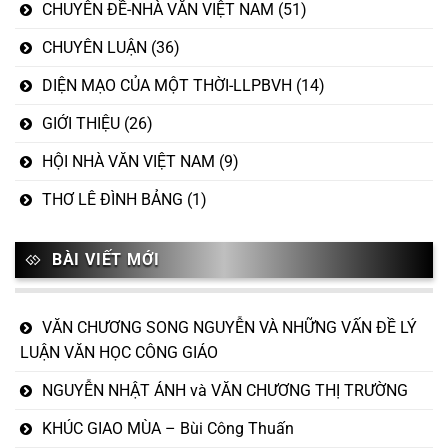
CHUYÊN ĐỀ-NHÀ VĂN VIỆT NAM
(51)
CHUYÊN LUẬN
(36)
DIỆN MẠO CỦA MỘT THỜI-LLPBVH
(14)
GIỚI THIỆU
(26)
HỘI NHÀ VĂN VIỆT NAM
(9)
THƠ LÊ ĐÌNH BẢNG
(1)
BÀI VIẾT MỚI
VĂN CHƯƠNG SONG NGUYỄN VÀ NHỮNG VẤN ĐỀ LÝ
LUẬN VĂN HỌC CÔNG GIÁO
NGUYỄN NHẬT ÁNH và VĂN CHƯƠNG THỊ TRƯỜNG
KHÚC GIAO MÙA – Bùi Công Thuấn