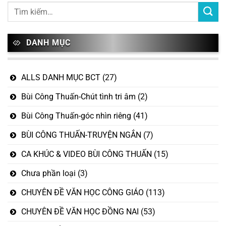
DANH MỤC
ALLS DANH MỤC BCT
(27)
Bùi Công Thuấn-Chút tình tri âm
(2)
Bùi Công Thuấn-góc nhìn riêng
(41)
BÙI CÔNG THUẤN-TRUYỆN NGẮN
(7)
CA KHÚC & VIDEO BÙI CÔNG THUẤN
(15)
Chưa phần loại
(3)
CHUYÊN ĐỀ VĂN HỌC CÔNG GIÁO
(113)
CHUYÊN ĐỀ VĂN HỌC ĐỒNG NAI
(53)