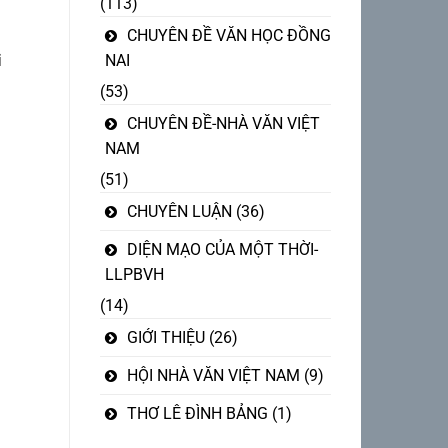
(113)
CHUYÊN ĐỀ VĂN HỌC ĐỒNG
NAI
i
(53)
CHUYÊN ĐỀ-NHÀ VĂN VIỆT
NAM
(51)
CHUYÊN LUẬN
(36)
DIỆN MẠO CỦA MỘT THỜI-
LLPBVH
(14)
GIỚI THIỆU
(26)
HỘI NHÀ VĂN VIỆT NAM
(9)
THƠ LÊ ĐÌNH BẢNG
(1)