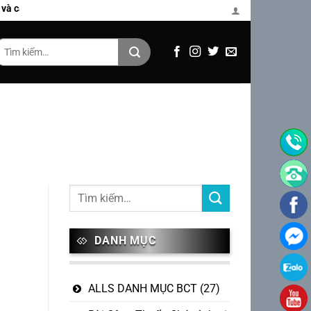
khúc của Bùi Công Thuấn
Tìm
iếm:
g
DANH MỤC
ALLS DANH MỤC BCT
(27)