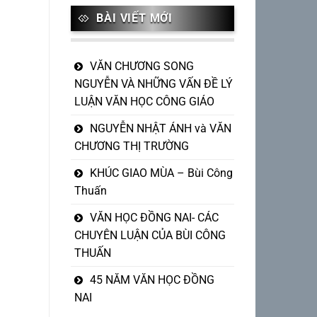
BÀI VIẾT MỚI
VĂN CHƯƠNG SONG
NGUYỄN VÀ NHỮNG VẤN ĐỀ LÝ
LUẬN VĂN HỌC CÔNG GIÁO
NGUYỄN NHẬT ÁNH và VĂN
CHƯƠNG THỊ TRƯỜNG
KHÚC GIAO MÙA – Bùi Công
Thuấn
VĂN HỌC ĐỒNG NAI- CÁC
CHUYÊN LUẬN CỦA BÙI CÔNG
THUẤN
45 NĂM VĂN HỌC ĐỒNG
NAI