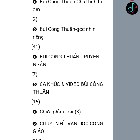
Bùi Công Thuấn-Chút tình tri
âm
(2)
Bùi Công Thuấn-góc nhìn
riêng
(41)
BÙI CÔNG THUẤN-TRUYỆN
NGẮN
(7)
CA KHÚC & VIDEO BÙI CÔNG
THUẤN
(15)
Chưa phần loại
(3)
CHUYÊN ĐỀ VĂN HỌC CÔNG
GIÁO