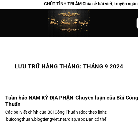
CHÚT TÌNH TRI ÂM Chia sẻ bài viết, truyện ngắn và ca 
k
LƯU TRỮ HÀNG THÁNG:
THÁNG 9 2024
Tuần báo NAM KỲ ĐỊA PHẬN-Chuyên luận của Bùi Côn
Thuấn
Các bài viết chính của Bùi Công Thuấn (đọc theo linh):
buicongthuan.blogtiengviet.net/disp/abc Bạn có thể