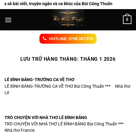
Chuyển
ẻ bài viết, truyện ngắn và ca khúc của Bùi Công Thuấn
đến
nội
0
dung
HOTLINE: 0798 287 075
LƯU TRỮ HÀNG THÁNG:
THÁNG 1 2026
LÊ ĐÌNH BẢNG-TRƯỜNG CA VỀ THƠ
LÊ ĐÌNH BẢNG-TRƯỜNG CA VỀ THƠ Bùi Công Thuấn *** Nhà thơ
Lê
TRÒ CHUYỆN VỚI NHÀ THƠ LÊ ĐÌNH BẢNG
TRÒ CHUYỆN VỚI NHÀ THƠ LÊ ĐÌNH BẢNG Bùi Công Thuấn ***
Nhà thơ Francis