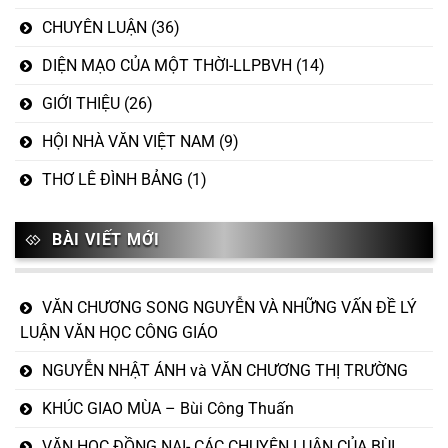
CHUYÊN LUẬN
(36)
DIỆN MẠO CỦA MỘT THỜI-LLPBVH
(14)
GIỚI THIỆU
(26)
HỘI NHÀ VĂN VIỆT NAM
(9)
THƠ LÊ ĐÌNH BẢNG
(1)
BÀI VIẾT MỚI
VĂN CHƯƠNG SONG NGUYỄN VÀ NHỮNG VẤN ĐỀ LÝ
LUẬN VĂN HỌC CÔNG GIÁO
NGUYỄN NHẬT ÁNH và VĂN CHƯƠNG THỊ TRƯỜNG
KHÚC GIAO MÙA – Bùi Công Thuấn
VĂN HỌC ĐỒNG NAI- CÁC CHUYÊN LUẬN CỦA BÙI