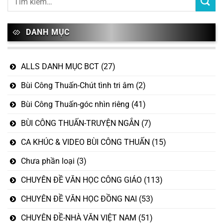
DANH MỤC
ALLS DANH MỤC BCT
(27)
Bùi Công Thuấn-Chút tình tri âm
(2)
Bùi Công Thuấn-góc nhìn riêng
(41)
BÙI CÔNG THUẤN-TRUYỆN NGẮN
(7)
CA KHÚC & VIDEO BÙI CÔNG THUẤN
(15)
Chưa phần loại
(3)
CHUYÊN ĐỀ VĂN HỌC CÔNG GIÁO
(113)
CHUYÊN ĐỀ VĂN HỌC ĐỒNG NAI
(53)
CHUYÊN ĐỀ-NHÀ VĂN VIỆT NAM
(51)