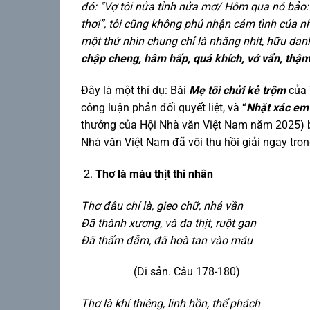
đó: “Vợ tôi nửa tỉnh nửa mơ/ Hôm qua nó bảo: 
thơ!”, tôi cũng không phủ nhận cảm tình của nh
một thứ nhìn chung chỉ là nhăng nhít, hữu da
chập cheng, hâm hấp, quá khích, vớ vẩn, thậ
Đây là một thí dụ: Bài
Mẹ tôi chửi kẻ trộm
của 
công luận phản đối quyết liệt, và “
Nhặt xác em
thưởng của Hội Nhà văn Việt Nam năm 2025) bị
Nhà văn Việt Nam đã vội thu hồi giải ngay tron
Thơ là máu thịt thi nhân
Thơ đâu chỉ là, gieo chữ, nhả vần
Đã thành xương, và da thịt, ruột gan
Đã thấm đẫm, đã hoà tan vào máu
(Di sản. Câu 178-180)
Thơ là khí thiêng, linh hồn, thể phách