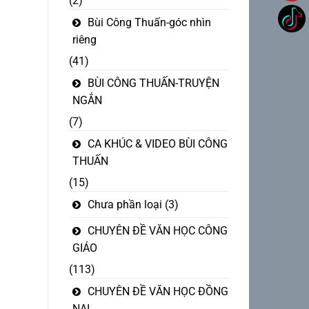
(2)
Bùi Công Thuấn-góc nhìn
riêng
(41)
BÙI CÔNG THUẤN-TRUYỆN
NGẮN
(7)
CA KHÚC & VIDEO BÙI CÔNG
THUẤN
(15)
Chưa phần loại
(3)
CHUYÊN ĐỀ VĂN HỌC CÔNG
GIÁO
(113)
CHUYÊN ĐỀ VĂN HỌC ĐỒNG
NAI