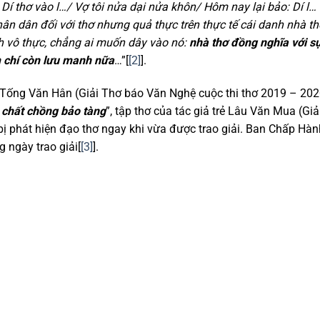
Dí thơ vào l…/ Vợ tôi nửa dại nửa khôn/ Hôm nay lại bảo: Dí l…
ân dân đối với thơ nhưng quả thực trên thực tế cái danh nhà th
nh vô thực, chẳng ai muốn dây vào nó:
nhà thơ đồng nghĩa với s
m chí còn lưu manh nữa
…”[
[2]
].
Tống Văn Hân (Giải Thơ báo Văn Nghệ cuộc thi thơ 2019 – 202
 chất chồng bảo tàng
”, tập thơ của tác giả trẻ Lâu Văn Mua (Giả
 phát hiện đạo thơ ngay khi vừa được trao giải. Ban Chấp Hàn
g ngày trao giải[
[3]
].