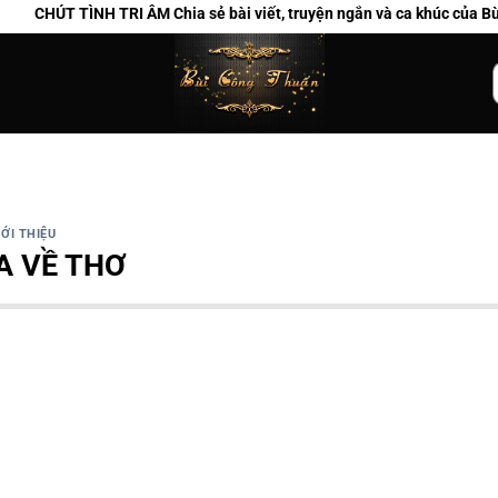
T TÌNH TRI ÂM Chia sẻ bài viết, truyện ngắn và ca khúc của Bùi Công 
k
IỚI THIỆU
A VỀ THƠ