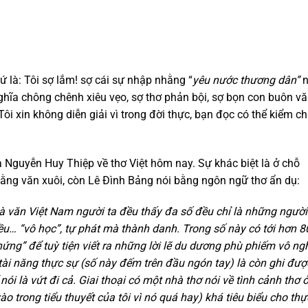
 tứ là: Tôi sợ lắm! sợ cái sự nhập nhằng “
yêu nước thương dân”
nghĩa chông chênh xiêu vẹo, sợ thơ phản bội, sợ bọn con buôn v
(Tôi xin không diễn giải vì trong đời thực, bạn đọc có thể kiểm c
 Nguyễn Huy Thiệp về thơ Việt hôm nay. Sự khác biệt là ở chỗ
bằng văn xuôi, còn Lê Đình Bảng nói bằng ngôn ngữ thơ ẩn dụ:
à văn Việt Nam người ta đều thấy đa số đều chỉ là những người
u… “vô học”, tự phát mà thành danh. Trong số này có tới hơn 8
ứng” để tuỳ tiện viết ra những lời lẽ du dương phù phiếm vô ngh
 tài năng thực sự (số này đếm trên đầu ngón tay) là còn ghi đư
nói là vứt đi cả. Giai thoại có một nhà thơ nói về tình cảnh thơ 
o trong tiểu thuyết của tôi vì nó quá hay) khá tiêu biểu cho thự