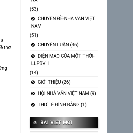
(53)
CHUYÊN ĐỀ-NHÀ VĂN VIỆT
NAM
(51)
âu
CHUYÊN LUẬN
(36)
ề thơ
DIỆN MẠO CỦA MỘT THỜI-
LLPBVH
hững
(14)
GIỚI THIỆU
(26)
HỘI NHÀ VĂN VIỆT NAM
(9)
THƠ LÊ ĐÌNH BẢNG
(1)
BÀI VIẾT MỚI