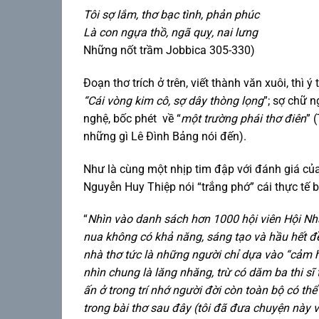
Tôi sợ lắm, thơ bạc tình, phản phúc
Là con ngựa thồ, ngã quỵ, nai lưng
Những nốt trầm Jobbica 305-330)
Đoạn thơ trích ở trên, viết thành văn xuôi, thì ý
“Cái vòng kim cô, sợ dây thòng lọng
”; sợ chữ 
nghệ, bốc phét về “
một trường phái thơ điên
” 
những gì Lê Đình Bảng nói đến).
Như là cùng một nhịp tim đập với đánh giá của
Nguyễn Huy Thiệp nói “trắng phớ” cái thực tế 
“
Nhìn vào danh sách hơn 1000 hội viên Hội Nh
nua không có khả năng, sáng tạo và hầu hết đề
nhà thơ tức là những người chỉ dựa vào “cảm h
nhìn chung là lăng nhăng, trừ có dăm ba thi sĩ
ấn ở trong trí nhớ người đời còn toàn bộ có thể 
trong bài thơ sau đây (tôi đã đưa chuyện này và