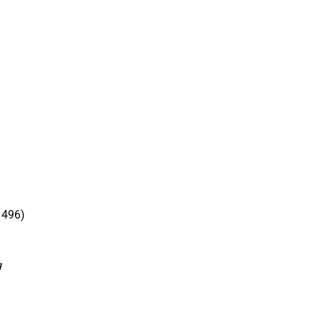
 496)
g