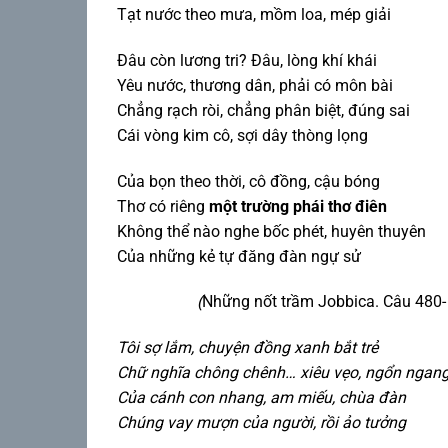
Tạt nước theo mưa, mồm loa, mép giải
Đâu còn lương tri? Đâu, lòng khí khái
Yêu nước, thương dân, phải có môn bài
Chẳng rạch ròi, chẳng phân biệt, đúng sai
Cái vòng kim cô, sợi dây thòng lọng
Của bọn theo thời, cô đồng, cậu bóng
Thơ có riêng
một trường phái thơ điên
Không thể nào nghe bốc phét, huyên thuyên
Của những kẻ tự đăng đàn ngự sử
(
Những nốt trầm Jobbica. Câu 480-
Tôi sợ lắm, chuyện đồng xanh bắt trẻ
Chữ nghĩa chông chênh…
xiêu vẹo, ngổn ngan
Của cánh con nhang, am miếu, chùa đàn
Chúng vay mượn của người, rồi ảo tưởng