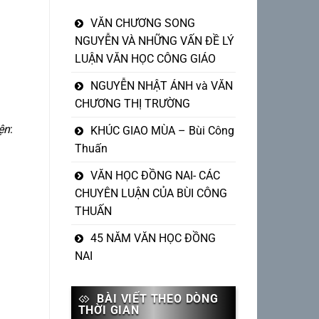
VĂN CHƯƠNG SONG
NGUYỄN VÀ NHỮNG VẤN ĐỀ LÝ
LUẬN VĂN HỌC CÔNG GIÁO
NGUYỄN NHẬT ÁNH và VĂN
CHƯƠNG THỊ TRƯỜNG
ện
:
KHÚC GIAO MÙA – Bùi Công
Thuấn
VĂN HỌC ĐỒNG NAI- CÁC
CHUYÊN LUẬN CỦA BÙI CÔNG
THUẤN
45 NĂM VĂN HỌC ĐỒNG
NAI
BÀI VIẾT THEO DÒNG
THỜI GIAN