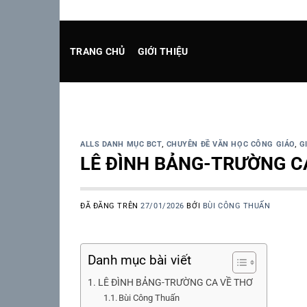
Chuyển
CHÚ
đến
nội
TRANG CHỦ
GIỚI THIỆU
dung
ALLS DANH MỤC BCT
,
CHUYÊN ĐỀ VĂN HỌC CÔNG GIÁO
,
G
LÊ ĐÌNH BẢNG-TRƯỜNG C
ĐÃ ĐĂNG TRÊN
27/01/2026
BỞI
BÙI CÔNG THUẤN
Danh mục bài viết
LÊ ĐÌNH BẢNG-TRƯỜNG CA VỀ THƠ
Bùi Công Thuấn