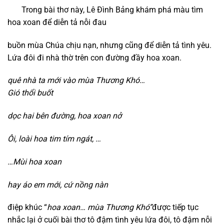
Trong bài thơ này, Lê Đình Bảng khám phá màu tìm
hoa xoan để diễn tả nỗi đau
buồn mùa Chúa chịu nạn, nhưng cũng để diễn tả tình yêu.
Lứa đôi đi nhà thờ trên con đường đầy hoa xoan.
q
uê nhà ta mới vào mùa Thương Khó…
Gió thổi buốt
d
ọc hai bên đường,
hoa xoan nở
Ôi,
loài hoa tim tím ngát,
…
…Mùi hoa xoan
h
ay áo em mới,
cứ nồng nàn
điệp khúc “
h
oa xoan…
mùa Thương Khó”
được tiếp tục
nhắc lại ở cuối bài thơ tô đậm tình yêu lứa đôi, tô đậm nỗi