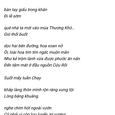
b
àn tay giấu trong khăn
Đi lễ sớm
q
uê nhà ta mới vào mùa Thương Khó…
Gió thổi buốt
d
ọc hai bên đường,
hoa xoan nở
Ôi,
loài hoa tim tím ngát,
muộn mằn
Như kẻ trộm lành vừa được phước ăn năn
Đến tắm mát ở đầu nguồn Cứu Rỗi
Suốt mấy tuần Chay
k
hắp làng thôn mình rộn ràng xưng tội
Lòng bâng khuâng
n
ghe chim hót ngoài vườn
Có phải vì còn lưu luyến,
tơ vương