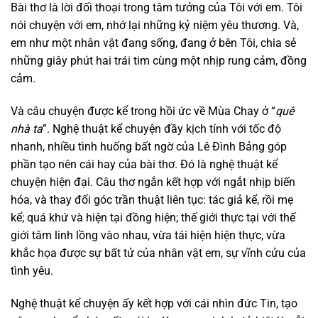
Bài thơ là lời đối thoại trong tâm tưởng của Tôi với em. Tôi
nói chuyện với em, nhớ lại những kỷ niệm yêu thương. Và,
em như một nhân vật đang sống, đang ở bên Tôi, chia sẻ
những giây phút hai trái tim cùng một nhịp rung cảm, đồng
cảm.
Và câu chuyện được kể trong hồi ức về Mùa Chay ở “
quê
nhà ta
”. Nghệ thuật kể chuyện đầy kịch tính với tốc độ
nhanh, nhiều tình huống bất ngờ của Lê Đình Bảng góp
phần tạo nên cái hay của bài thơ. Đó là nghệ thuật kể
chuyện hiện đại. Câu thơ ngắn kết hợp với ngắt nhịp biến
hóa, và thay đổi góc trần thuật liên tục: tác giả kể, rồi mẹ
kể; quá khứ và hiện tại đồng hiện; thế giới thực tại với thế
giới tâm linh lồng vào nhau, vừa tái hiện hiện thực, vừa
khắc họa được sự bất tử của nhân vật em, sự vĩnh cửu của
tình yêu.
Nghệ thuật kể chuyện ấy kết hợp với cái nhìn đức Tin, tạo