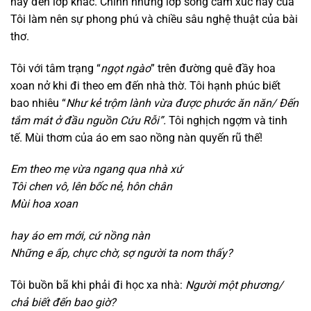
này đến lớp khác. Chính những lớp sóng cảm xúc này của
Tôi làm nên sự phong phú và chiều sâu nghệ thuật của bài
thơ.
Tôi với tâm trạng “
ngọt ngào
” trên đường quê đầy hoa
xoan nở khi đi theo em đến nhà thờ. Tôi hạnh phúc biết
bao nhiêu “
Như kẻ trộm lành vừa được phước ăn năn/ Đến
tắm mát ở đầu nguồn Cứu Rỗi”.
Tôi nghịch ngợm và tinh
tế. Mùi thơm của áo em sao nồng nàn quyến rũ thế!
Em theo mẹ vừa ngang qua nhà xứ
Tôi chen vô,
lên bốc nẻ, hôn chân
Mùi hoa xoan
h
ay áo em mới,
cứ nồng nàn
Những e ấp,
chực chờ,
sợ người ta nom thấy?
Tôi buồn bã khi phải đi học xa nhà:
Người một phương/
c
hả biết đến bao giờ?