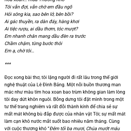
Tôi vẫn đợi, vẫn chờ em đầu ngõ
Hỏi sông kia,
sao bên lở,
bên bồi?
Ai gác thuyền,
ra dàn đáy,
hàng khơi
Ai tiệc rượu,
ai dầu thơm,
tóc mượt?
Em nhanh chân mang dầu đèn ra trước
Chầ
m
chậm,
từng bước thôi
Em ạ,
chờ tôi…
***
Đọc xong bài thơ, tôi lặng người đi rất lâu trong thế giới
nghệ thuật của Lê Đình Bảng. Một nỗi buồn thương man
mác như màu tím hoa xoan bao trùm không gian làm lòng
tôi day dứt khôn nguôi. Bỗng dưng tôi đặt mình trong một
tư thế trang nghiêm và rất đỗi thành kính để chia sẻ sự
mất mát không bù đắp được của nhân vật Tôi; sự mất mát
làm cạn khô nước mắt suốt bao nhiêu năm tháng. Cùng
với cuộc thương khó “
Đêm tối ba mươi,
Chúa mướt máu