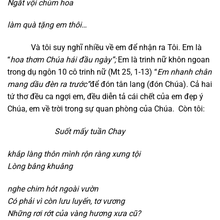
Ngắt vội chùm hoa
l
àm quà tặng em thôi…
Và tôi suy nghĩ nhiều về em để nhận ra Tôi. Em là
“
hoa thơm Chúa hái đầu ngày”;
Em là trinh nữ khôn ngoan
trong dụ ngôn 10 cô trinh nữ (Mt 25, 1-13) “
Em nhanh chân
mang dầu đèn ra trước”
để đón tân lang (đón Chúa)
.
Cả hai
tứ thơ đều ca ngợi em, đều diễn tả cái chết của em đẹp ý
Chúa, em về trời trong sự quan phòng của Chúa. Còn tôi:
Suốt mấy tuần Chay
k
hắp làng thôn mình rộn ràng xưng tội
Lòng bâng khuâng
n
ghe chim hót ngoài vườn
Có phải vì còn lưu luyến,
tơ vương
Những rơi rớt của vàng hương xưa cũ?