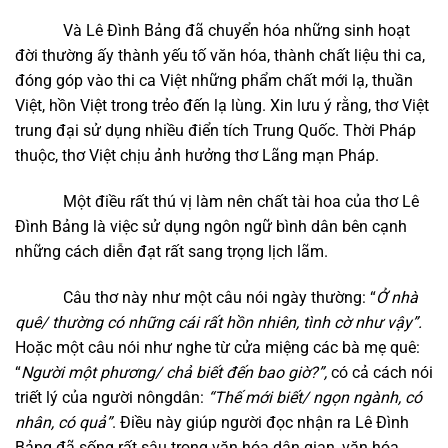
Và Lê Đình Bảng đã chuyển hóa những sinh hoạt
đời thường ấy thành yếu tố văn hóa, thành chất liệu thi ca,
đóng góp vào thi ca Việt những phẩm chất mới lạ, thuần
Việt, hồn Việt trong trẻo đến lạ lùng. Xin lưu ý rằng, thơ Việt
trung đại sử dụng nhiều điển tích Trung Quốc. Thời Pháp
thuộc, thơ Việt chịu ảnh hưởng thơ Lãng mạn Pháp.
Một điều rất thú vị làm nên chất tài hoa của thơ Lê
Đình Bảng là việc sử dụng ngôn ngữ bình dân bên cạnh
những cách diễn đạt rất sang trọng lịch lãm.
Câu thơ này như một câu nói ngày thường: “
Ở nhà
quê/
t
hường có những cái rất hồn nhiên,
tình cờ như vậy”.
Hoặc một câu nói như nghe từ cửa miệng các bà mẹ quê:
“
Người một phương/
c
hả biết đến bao giờ?”,
có cả cách nói
triết lý của người nôngdân:
“Thế mới biết/
n
gọn ngành,
có
nhân,
có quả”
. Điều này giúp người đọc nhận ra Lê Đình
Bảng đã sống rất sâu trong văn hóa dân gian, văn hóa