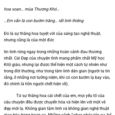
h
oa xoan…
mùa Thương Khó…
…Em vẫn là con bướm trắng…
rất linh thiêng
Đó là sự thăng hoa tuyệt vời của sáng tạo nghệ thuật,
nhưng cũng là của một đức
tin tinh ròng ngay trong những hoàn cảnh đau thương
nhất. Cái Đẹp của chuyện tình mang phẩm chất Mỹ học
Kitô giáo, nhưng lại được thể hiện một cách tự nhiên như
trong đời thường, như trong tâm linh dân gian (người ta tin
rằng, ở những nơi tưởng niệm, khi có con bướm lạ bay vào,
đó chính là hồn người chết hiện về).
Từ sự thăng hoa cái chết của em, mọi yếu tố của
câu chuyện đều được chuyển hóa và hiện lên với một vẻ
đẹp mới lạ. Không gian tâm linh và không gian nghệ thuật
giao hòa trong hoan ca. Những cảnh “
nheo nhóc tản cư,
bế