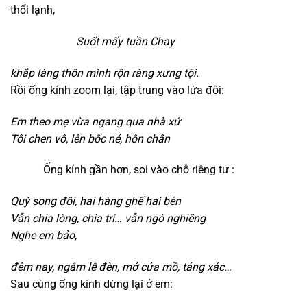
thổi lạnh,
Suốt mấy tuần Chay
k
hắp làng thôn mình rộn ràng xưng tội.
Rồi ống kính zoom lại, tập trung vào lứa đôi:
Em theo mẹ vừa ngang qua nhà xứ
Tôi chen vô,
lên bốc nẻ, hôn chân
Ống kính gần hơn, soi vào chỗ riêng tư :
Quỳ song đôi,
hai hàng ghế hai bên
Vẫn chia lòng,
chia trí…
vẫn ngó nghiêng
Nghe em bảo,
đêm nay,
ngắm lễ đèn,
mở cửa mồ,
táng xác…
Sau cùng ống kính dừng lại ở em: