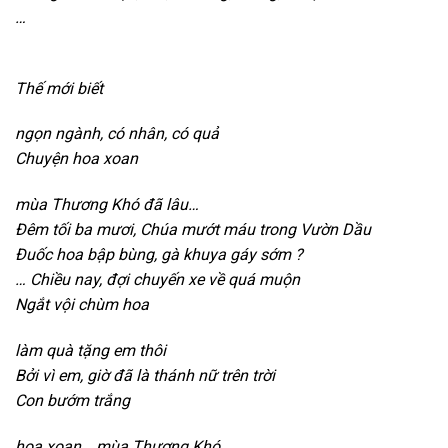
…
Thế mới biết
n
gọn ngành,
có nhân,
có quả
Chuyện hoa xoan
m
ùa Thương Khó đã lâu…
Đêm tối ba mươi,
Chúa mướt máu trong Vườn Dầu
Đuốc hoa bập bùng,
gà khuya gáy sớm ?
…
Chiều nay,
đợi chuyến xe về quá muộn
Ngắt vội chùm hoa
l
àm quà tặng em thôi
Bởi vì em,
giờ đã là thánh nữ trên trời
Con bướm trắng
h
oa xoan…
mùa Thương Khó