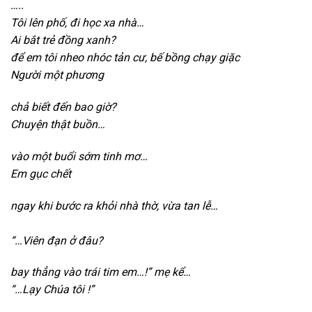
…..
Tôi lên phố,
đi học xa nhà…
Ai bắt trẻ đồng xanh?
để em tôi nheo nhóc tản cư,
bế bồng chạy giặc
Người một phương
c
hả biết đến bao giờ?
Chuyện thật buồn…
v
ào một buổi sớm tinh mơ…
Em gục chết
n
gay khi bước ra khỏi nhà thờ,
vừa tan lễ…
“…Viên đạn ở đâu?
b
ay thẳng vào trái tim em…!” mẹ kể…
“…Lạy Chúa tôi !”