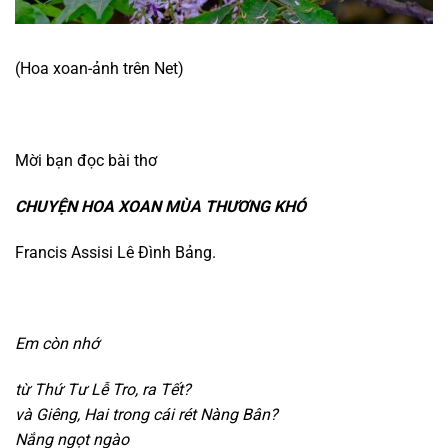
(Hoa xoan-ảnh trên Net)
Mời bạn đọc bài thơ
CHUYỆN HOA XOAN MÙA THƯƠNG KHÓ
Francis Assisi Lê Đình Bảng.
Em còn nhớ
t
ừ Thứ Tư Lễ Tro,
ra Tết?
v
à Giêng,
Hai trong cái rét Nàng Bân?
Nắng ngọt ngào