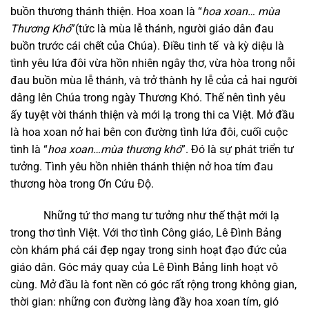
buồn thương thánh thiện. Hoa xoan là “
hoa xoan… mùa
Thương Khó
”(tức là mùa lễ thánh, người giáo dân đau
buồn trước cái chết của Chúa). Điều tinh tế và kỳ diệu là
tình yêu lứa đôi vừa hồn nhiên ngây thơ, vừa hòa trong nỗi
đau buồn mùa lễ thánh, và trở thành hy lễ của cả hai người
dâng lên Chúa trong ngày Thương Khó. Thế nên tình yêu
ấy tuyệt vời thánh thiện và mới lạ trong thi ca Việt. Mở đầu
là hoa xoan nở hai bên con đường tình lứa đôi, cuối cuộc
tình là “
hoa xoan…mùa thương khó
”. Đó là sự phát triển tư
tưởng. Tình yêu hồn nhiên thánh thiện nở hoa tím đau
thương hòa trong Ơn Cứu Độ.
Những tứ thơ mang tư tưởng như thế thật mới lạ
trong thơ tình Việt. Với thơ tình Công giáo, Lê Đình Bảng
còn khám phá cái đẹp ngay trong sinh hoạt đạo đức của
giáo dân. Góc máy quay của Lê Đình Bảng linh hoạt vô
cùng. Mở đầu là font nền có góc rất rộng trong không gian,
thời gian: những con đường làng đầy hoa xoan tím, gió