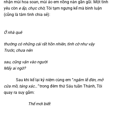
nhận mùi hoa soan, mùi áo em nồng nàn gần gũi. Một tình
yêu còn
e ấp,
chực chờ,
Tôi tạm ngưng kể mà bình luận
(cũng là tâm tình chia sẻ):
Ở nhà quê
t
hường có những cái rất hồn nhiên,
tình cờ như vậy
Trước,
chưa nên
s
au,
cũng vận vào người
Mấy ai ngờ?
Sau khi kể lại kỷ niệm cùng em “
ngắm lễ đèn,
mở
cửa mồ,
táng xác…”
trong đêm thứ Sáu tuần Thánh, Tôi
quay ra suy gẫm:
Thế mới biết