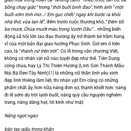
bồng chạy giặc”
trong “
thời buổi binh đao”
, hình ảnh “
một
buổi sớm tinh mơ…/ Em gục chết/
n
gay khi bước ra khỏi
nhà thờ,
vừa tan lễ”
, đêm trước cuộc thương khó, “
Đêm tối
ba mươi,
Chúa mướt máu trong Vườn Dầu”…
những biến
động xã hội lớn lao đau thương ấy trở thành bè trầm hùng
vĩ của một bản đại giao hưởng Phục Sinh. Giờ em ở trên
cao, là “
thánh nữ trên trời”.
Có lẽ trong văn chương Việt,
không có nhân vật nữ nào tuyệt đẹp như thế. Tiên Dung
công chúa, hay Lý Thị Thiên Hương (Linh Sơn Thánh Mẫu-
Núi Bà Đen-Tây Ninh)
[1]
là những nữ thần tình yêu xinh
đẹp linh thiêng lẫm liệt, thì nhân vật Em cũng có những
phẩm chất ấy, hơn nữa nàng đơn sơ, thánh khiết hơn: nàng
đi lễ sớm dù trời lạnh buốt, nàng quỳ cầu nguyện nghiêm
trang, nàng dâng hạt, lời kinh như mật:
Nắng ngọt ngào
b
àn tay giấu trong khăn