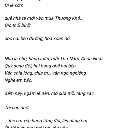
Đi lễ sớm
q
uê nhà ta mới vào mùa Thương Khó…
Gió thổi buốt
d
ọc hai bên đường,
hoa xoan nở…
…
Nhớ là nhớ,
hằng tuần,
mỗi Thứ Năm,
Chúa
N
hật
Quỳ song đôi,
hai hàng ghế hai bên
Vẫn chia lòng,
chia trí…
vẫn ngó nghiêng
Nghe em bảo,
đêm nay,
ngắm lễ đèn,
mở cửa mồ,
táng xác…
Tôi còn nhớ…
… l
úc em xếp hàng từng đôi,
lên dâng hạt
Ôi,
lời kinh như mật rót vào hồn