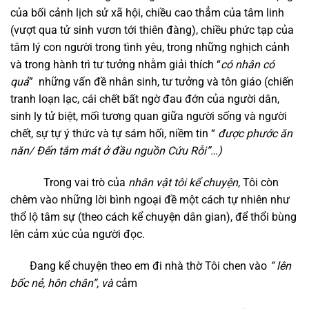
của bối cảnh lịch sử xã hội, chiều cao thẳm của tâm linh
(vượt qua tử sinh vươn tới thiên đàng), chiều phức tạp của
tâm lý con người trong tình yêu, trong những nghịch cảnh
và trong hành trì tư tưởng nhằm giải thích “
có nhân có
quả
” những vấn đề nhân sinh, tư tưởng và tôn giáo (chiến
tranh loạn lạc, cái chết bất ngờ đau đớn của người dân,
sinh ly tử biệt, mối tương quan giữa người sống và người
chết, sự tự ý thức và tự sám hối, niềm tin “
được phước ăn
năn/ Đến tắm mát ở đầu nguồn Cứu Rỗi”…)
Trong vai trò của
nhân vật tôi kể chuyện
, Tôi còn
chêm vào những lời bình ngoại đề một cách tự nhiên như
thổ lộ tâm sự (theo cách kể chuyện dân gian), để thổi bùng
lên cảm xúc của người đọc.
Đang kể chuyện theo em đi nhà thờ Tôi chen vào
“
lên
bốc nẻ, hôn chân”, và
cảm