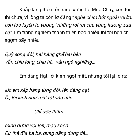
Khắp làng thôn rộn ràng xưng tội Mùa Chay, còn tôi
thì chưa, vì lòng trí còn lơ đãng “
nghe chim hót ngoài vườn,
còn lưu luyến tơ vương
“
những rơi rớt của vàng hương xưa
cũ”.
Em trang nghiêm thánh thiện bao nhiêu thì tôi nghịch
ngợm bấy nhiêu
Quỳ song đôi,
hai hàng ghế hai bên
Vẫn chia lòng,
chia trí…
vẫn ngó nghiêng…
Em dâng Hạt, lời kinh ngọt mật, nhưng tôi lại lo ra:
l
úc em xếp hàng từng đôi,
lên dâng hạt
Ôi,
lời kinh như mật rót vào hồn
Chỉ ước thầm
mình đừng vội lớn,
mau khôn
Cứ thả đỉa ba ba,
dung dăng dung dẻ…