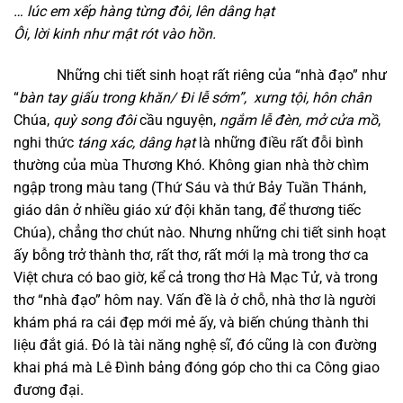
… l
úc em xếp hàng từng đôi,
lên dâng hạt
Ôi,
lời kinh như mật rót vào hồn.
Những chi tiết sinh hoạt rất riêng của “nhà đạo” như
“
b
àn tay giấu trong khăn/ Đi lễ sớm”,
xưng tội, hôn chân
Chúa,
quỳ song đôi
cầu nguyện,
ngắm lễ đèn, mở cửa mồ
,
nghi thức
táng xác, dâng hạt
là những điều rất đỗi bình
thường của mùa Thương Khó. Không gian nhà thờ chìm
ngập trong màu tang (Thứ Sáu và thứ Bảy Tuần Thánh,
giáo dân ở nhiều giáo xứ đội khăn tang, để thương tiếc
Chúa), chẳng thơ chút nào. Nhưng những chi tiết sinh hoạt
ấy bỗng trở thành thơ, rất thơ, rất mới lạ mà trong thơ ca
Việt chưa có bao giờ, kể cả trong thơ Hà Mạc Tử, và trong
thơ “nhà đạo” hôm nay. Vấn đề là ở chỗ, nhà thơ là người
khám phá ra cái đẹp mới mẻ ấy, và biến chúng thành thi
liệu đắt giá. Đó là tài năng nghệ sĩ, đó cũng là con đường
khai phá mà Lê Đình bảng đóng góp cho thi ca Công giao
đương đại.