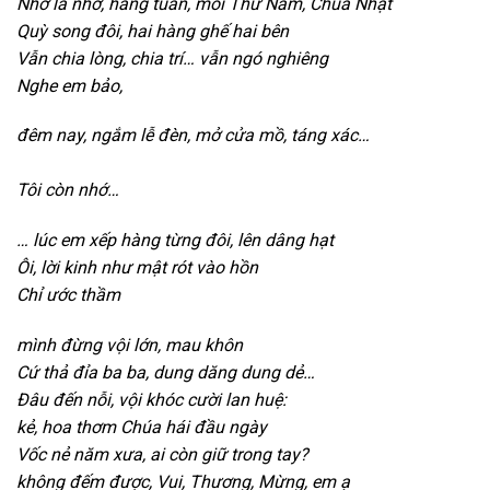
Nhớ là nhớ,
hằng tuần,
mỗi Thứ Năm,
Chúa
N
hật
Quỳ song đôi,
hai hàng ghế hai bên
Vẫn chia lòng,
chia trí…
vẫn ngó nghiêng
Nghe em bảo,
đêm nay,
ngắm lễ đèn,
mở cửa mồ,
táng xác…
Tôi còn nhớ…
… l
úc em xếp hàng từng đôi,
lên dâng hạt
Ôi,
lời kinh như mật rót vào hồn
Chỉ ước thầm
mình đừng vội lớn,
mau khôn
Cứ thả đỉa ba ba,
dung dăng dung dẻ…
Đâu đến nỗi,
vội khóc cười lan huệ:
k
ẻ,
hoa thơm Chúa hái đầu ngày
Vốc nẻ năm xưa,
ai còn giữ trong tay?
k
hông đếm được,
Vui,
Thương,
Mừng,
em ạ