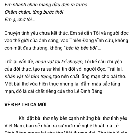
Em nhanh chân mang dầu đèn ra trước
Chầ
m
chậm,
từng bước thôi
Em ạ,
chờ tôi…
Chuyện tình yêu chưa kết thúc. Em sẽ dẫn Tôi và người đọc
vào thế giới của ánh sáng, vào Thiên Đàng vĩnh cửu, không
còn-mất đau thương, không “
bên lở, bên bồi
”…
Trở lại vấn đề,
nhân vật tôi kể chuyện
, Tôi kể câu chuyện
của đời thực, tạo ra sự khả tín đối với người đọc. Trái lại,
nhân vật tôi tâm trạng,
tạo nên chất lãng mạn cho bài thơ.
Một bài thơ vừa hiện thực nhưng lại đẫm màu sắc lãng
mạn, đó là cái chất riêng của thơ Lê Đình Bảng.
VẺ ĐẸP THI CA MỚI
Khi đặt bài thơ này bên cạnh những bài thơ tình yêu
Việt Nam, bạn sẽ nhận ra sự mới mẻ nghệ thuật mà Lê