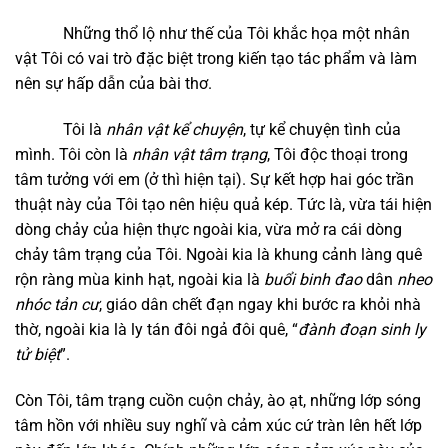
Những thổ lộ như thế của Tôi khắc họa một nhân
vật Tôi có vai trò đặc biệt trong kiến tạo tác phẩm và làm
nên sự hấp dẫn của bài thơ.
Tôi là
nhân vật kể chuyện
, tự kể chuyện tình của
mình. Tôi còn là
nhân vật tâm trạng
, Tôi độc thoại trong
tâm tưởng với em (ở thì hiện tại). Sự kết hợp hai góc trần
thuật này của Tôi tạo nên hiệu quả kép. Tức là, vừa tái hiện
dòng chảy của hiện thực ngoài kia, vừa mở ra cái dòng
chảy tâm trạng của Tôi. Ngoài kia là khung cảnh làng quê
rộn ràng mùa kinh hạt, ngoài kia là
buổi binh đao
dân
nheo
nhóc tản cư
, giáo dân chết đạn ngay khi bước ra khỏi nhà
thờ, ngoài kia là ly tán đôi ngả đôi quê, “
đành đoạn sinh ly
tử biệt
”.
Còn Tôi, tâm trạng cuồn cuộn chảy, ào ạt, những lớp sóng
tâm hồn với nhiều suy nghĩ và cảm xúc cứ tràn lên hết lớp