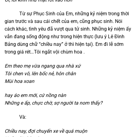
Từ sự Phục Sinh của Em, những kỷ niệm trong thời
gian trước và sau cái chết của em, cũng phục sinh. Nói
cách khác, tình yêu đã vượt qua tử sinh. Những kỷ niệm ấy
vẫn đang sống động như trong hiện thực (lưu ý Lê Đình
Bảng dùng chữ “chiều nay” ở thì hiện tại). Em đi lễ sớm
trong giá rét…Tôi ngắt vội chùm hoa .
Em theo mẹ vừa ngang qua nhà xứ
Tôi chen vô,
lên bốc nẻ, hôn chân
Mùi hoa xoan
h
ay áo em mới,
cứ nồng nàn
Những e ấp,
chực chờ,
sợ người ta nom thấy?
Và:
Chiều nay,
đợi chuyến xe về quá muộn