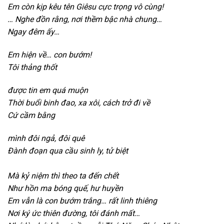
Em còn kịp kêu tên Giêsu cực trọng vô cùng!
…
Nghe đồn rằng,
nơi thềm bậc nhà chung…
Ngay đêm ấy…
Em hiện về…
con bướm!
Tôi thảng thốt
được tin em quá muộn
Thời buổi binh đao,
xa xôi,
cách trở đi về
Cứ cầm bằng
m
ình đôi ngả,
đôi quê
Đành đoạn qua cầu sinh ly,
tử biệt
Mà kỷ niệm thì theo ta đến chết
Như hồn ma bóng quế,
hư huyền
Em vẫn là con bướm trắng…
rất linh thiêng
Nơi ký ức thiên đường,
tôi đánh mất…