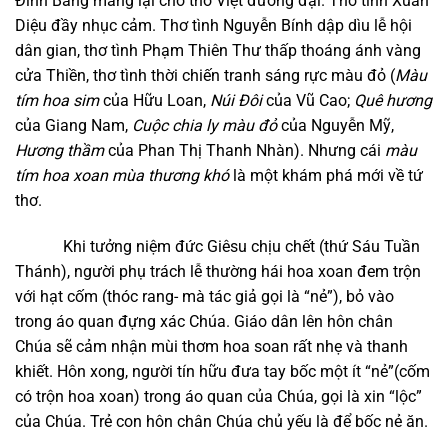
Đình Bảng mang lại cho thơ Việt đương đại. Thơ tình Xuân
Diệu đầy nhục cảm. Thơ tình Nguyễn Bính dập dìu lễ hội
dân gian, thơ tình Phạm Thiên Thư thấp thoáng ánh vàng
cửa Thiền, thơ tình thời chiến tranh sáng rực màu đỏ (
Màu
tím hoa sim
của Hữu Loan,
Núi Đôi
của Vũ Cao;
Quê hương
của Giang Nam,
Cuộc chia ly màu đỏ
của Nguyễn Mỹ,
Hương thầm
của Phan Thị Thanh Nhàn). Nhưng cái
màu
tím hoa xoan mùa thương khó
là một khám phá mới về tứ
thơ.
Khi tưởng niệm đức Giêsu chịu chết (thứ Sáu Tuần
Thánh), người phụ trách lễ thường hái hoa xoan đem trộn
với hạt cốm (thóc rang- mà tác giả gọi là “nẻ”), bỏ vào
trong áo quan đựng xác Chúa. Giáo dân lên hôn chân
Chúa sẽ cảm nhận mùi thơm hoa soan rất nhẹ và thanh
khiết. Hôn xong, người tín hữu đưa tay bốc một ít “nẻ”(cốm
có trộn hoa xoan) trong áo quan của Chúa, gọi là xin “lộc”
của Chúa. Trẻ con hôn chân Chúa chủ yếu là để bốc nẻ ăn.