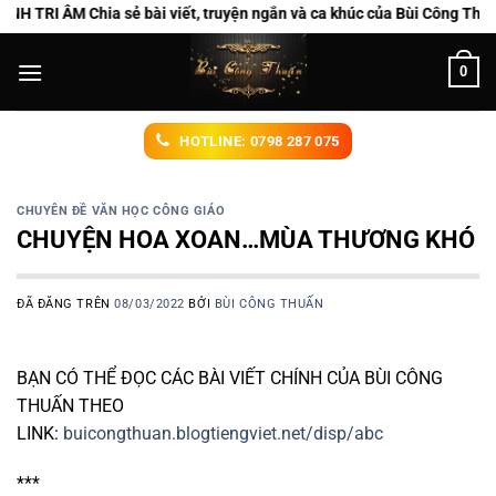
Chuyển
hia sẻ bài viết, truyện ngắn và ca khúc của Bùi Công Thuấn
đến
nội
0
dung
HOTLINE: 0798 287 075
CHUYÊN ĐỀ VĂN HỌC CÔNG GIÁO
CHUYỆN HOA XOAN…MÙA THƯƠNG KHÓ
ĐÃ ĐĂNG TRÊN
08/03/2022
BỞI
BÙI CÔNG THUẤN
BẠN CÓ THỂ ĐỌC CÁC BÀI VIẾT CHÍNH CỦA BÙI CÔNG
THUẤN THEO
LINK:
buicongthuan.blogtiengviet.net/disp/abc
***