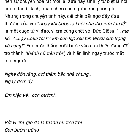
nên sự chuyển hóa rất mới lạ. Xưa nay sinh ly tử biệt là nỗi
buồn đau bi kịch, nhấn chìm con người trong bóng tối.
Nhưng trong chuyện tình này, cái chết bất ngờ đầy đau
thương của em “
n
gay khi bước ra khỏi nhà thờ,
vừa tan lễ”
là một cuộc tử vì đạo, vì em cùng chết với Đức Giêsu. “…
mẹ
kể…/…Lạy Chúa tôi !”/ Em còn kịp kêu tên Giêsu cực trọng
vô cùng!”
. Em bước thẳng một bước vào cửa thiên đàng để
trở thành
“thánh nữ trên trời”,
và hiển linh ngay trước mắt
mọi người. :
Nghe đồn rằng,
nơi thềm bậc nhà chung…
Ngay đêm ấy…
Em hiện về…
con bướm!…
…
Bởi vì em,
giờ đã là thánh nữ trên trời
Con bướm trắng