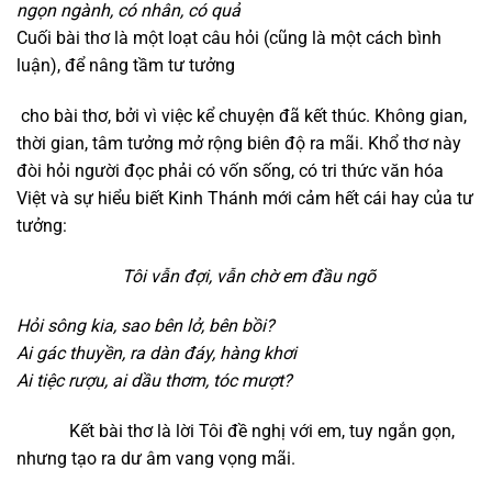
n
gọn ngành,
có nhân,
có quả
Cuối bài thơ là một loạt câu hỏi (cũng là một cách bình
luận), để nâng tầm tư tưởng
cho bài thơ, bởi vì việc kể chuyện đã kết thúc. Không gian,
thời gian, tâm tưởng mở rộng biên độ ra mãi. Khổ thơ này
đòi hỏi người đọc phải có vốn sống, có tri thức văn hóa
Việt và sự hiểu biết Kinh Thánh mới cảm hết cái hay của tư
tưởng:
Tôi vẫn đợi, vẫn chờ em đầu ngõ
Hỏi sông kia,
sao bên lở,
bên bồi?
Ai gác thuyền,
ra dàn đáy,
hàng khơi
Ai tiệc rượu,
ai dầu thơm,
tóc mượt?
Kết bài thơ là lời Tôi đề nghị với em, tuy ngắn gọn,
nhưng tạo ra dư âm vang vọng mãi.