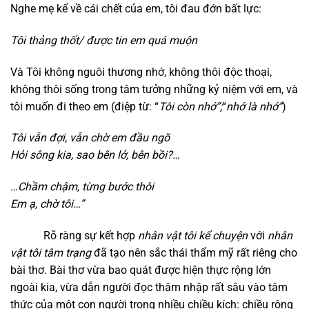
Nghe mẹ kể về cái chết của em, tôi đau đớn bất lực:
Tôi thảng thốt/ được tin em quá muộn
Và Tôi không nguôi thương nhớ, không thôi độc thoại,
không thôi sống trong tâm tưởng những kỷ niệm với em, và
tôi muốn đi theo em (điệp từ: “
Tôi còn nhớ”;
“
nhớ là nhớ”
)
Tôi vẫn đợi, vẫn chờ em đầu ngõ
Hỏi sông kia,
sao bên lở,
bên bồi?…
…Chầ
m
chậm,
từng bước thôi
Em ạ,
chờ tôi…”
Rõ ràng sự kết hợp
nhân vật tôi kể chuyện
với
nhân
vật tôi tâm trạng
đã tạo nên sắc thái thẩm mỹ rất riêng cho
bài thơ. Bài thơ vừa bao quát được hiện thực rộng lớn
ngoài kia, vừa dẫn người đọc thâm nhập rất sâu vào tâm
thức của một con người trong nhiều chiều kích: chiều rộng