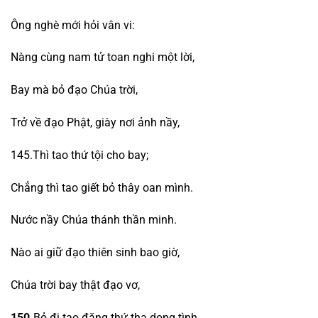
Ông nghè mới hỏi vân vi:
Nàng cùng nam tử toan nghi một lời,
Bay mà bỏ đạo Chúa trời,
Trở về đạo Phật, giày nơi ảnh nầy,
145.Thì tao thứ tội cho bay;
Chẳng thì tao giết bỏ thây oan mình.
Nước nầy Chúa thánh thần minh.
Nào ai giữ đạo thiên sinh bao giờ,
Chúa trời bay thật đạo vơ,
150.
Bỏ đi tao đặng thứ tha dong tình,