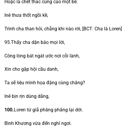
Hoặc là chết thác cũng cao một bề.
Inê thưa thốt ngồi kề,
Trình cha than hỏi, chẳng khi nào rời, [BCT: Cha là Loren]
95.Thấy cha dặn bảo mọi lời,
Công lòng bát ngát ước nơi cõi lành,
Xin cho gặp hội cầu danh,
Ta sẽ liệu mình họa đặng cùng chăng?
Inê bịn rịn dùng dằng,
100.
Loren từ giã phăng phăng lại dời.
Bình Khương vừa đến nghỉ ngơi.