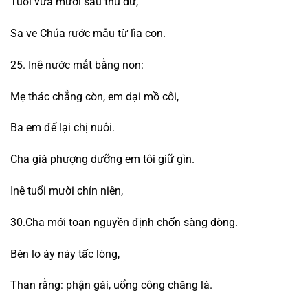
Tuổi vừa mười sáu thu dư,
Sa ve Chúa rước mẫu từ lìa con.
25. Inê nước mắt bằng non:
Mẹ thác chẳng còn, em dại mồ côi,
Ba em để lại chị nuôi.
Cha già phượng dưỡng em tôi giữ gìn.
Inê tuổi mười chín niên,
30.Cha mới toan nguyền định chốn sàng dòng.
Bèn lo áy náy tấc lòng,
Than rằng: phận gái, uổng công chăng là.