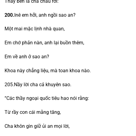
Thầy bèn lã chã châu rơi:
200.
Inê em hỡi, anh ngồi sao an?
Một mai mặc lịnh nhà quan,
Em chớ phản nàn, anh lại buồn thêm,
Em về anh ở sao an?
Khoa này chẳng liệu, mà toan khoa nào.
205.Nầy lời cha cả khuyên sao.
“Các thầy ngoại quốc tiêu hao nói rằng:
Từ rầy con cái mằng tăng,
Cha khôn gìn giữ ủi an mọi lời,