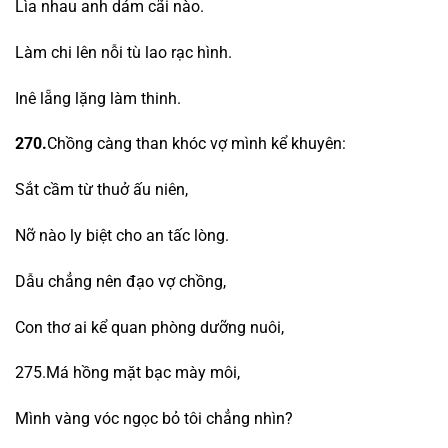
Lìa nhau anh dám cãi nào.
Làm chi lên nỗi tù lao rạc hình.
Inê lẵng lặng làm thinh.
270.
Chồng càng than khóc vợ mình kể khuyên:
Sắt cầm từ thuở ấu niên,
Nỡ nào ly biệt cho an tấc lòng.
Dẫu chẳng nên đạo vợ chồng,
Con thơ ai kể quan phòng dưỡng nuôi,
275.Má hồng mặt bạc mày môi,
Mình vàng vóc ngọc bỏ tôi chẳng nhìn?