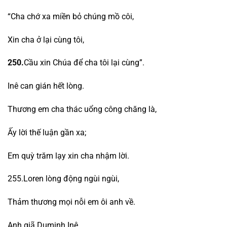
“Cha chớ xa miền bỏ chúng mồ côi,
Xin cha ở lại cùng tôi,
250.
Cầu xin Chúa để cha tôi lại cùng”.
Inê can gián hết lòng.
Thương em cha thác uổng công chăng là,
Ấy lời thế luận gần xa;
Em quỳ trăm lạy xin cha nhậm lời.
255.Loren lòng động ngùi ngùi,
Thảm thương mọi nỗi em ôi anh về.
Anh giã Duminh Inê,