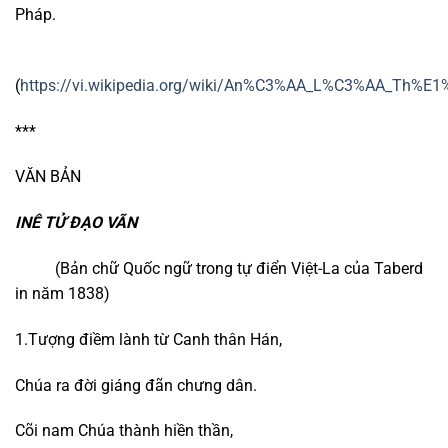
Pháp.
(
https://vi.wikipedia.org/wiki/An%C3%AA_L%C3%AA_Th%
***
VĂN BẢN
INÊ TỬ ĐẠO VÃN
(Bản chữ Quốc ngữ trong tự điển Việt-La của Taberd
in năm 1838)
1.Tượng điềm lành từ Canh thân Hán,
Chúa ra đời giáng đãn chưng dân.
Cõi nam Chúa thành hiền thần,