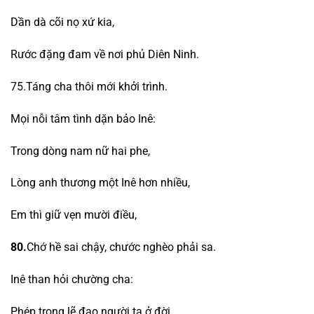
Dần dà cõi nọ xứ kia,
Rước đặng đam về nơi phủ Diên Ninh.
75.Táng cha thôi mới khởi trình.
Mọi nỗi tâm tình dặn bảo Inê:
Trong dòng nam nữ hai phe,
Lòng anh thương một Inê hơn nhiều,
Em thì giữ vẹn mười điều,
80.
Chớ hề sai chậy, chước nghèo phải sa.
Inê than hỏi chường cha:
Phép trong lẽ đạo người ta ở đời,