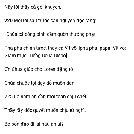
Nầy lời thầy cả gởi khuyên,
220
.Mọi lời sau trước căn nguyên đọc rằng:
“Chúa cả công bình cầm quờn thưởng phạt,
Pha pha chính tước, thầy cả Vít vồ, [pha pha: papa- Vít vồ:
Giám mục. Tiếng Bồ là Bispo]
Ơn Chúa giúp cho Loren đặng tỏ
Chúa chuộc tội dạy dỗ muôn dân.
225.Ba năm ân cần mới toan chịu chết.
Thầy rầy dốc quyết muốn chịu tử nghì,
Bỏ bổn đạo đi, ai hầu an ủi?