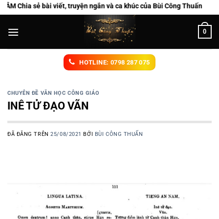
Chuyển
ẻ bài viết, truyện ngắn và ca khúc của Bùi Công Thuấn
đến
nội
0
dung
HOTLINE: 0798 287 075
CHUYÊN ĐỀ VĂN HỌC CÔNG GIÁO
INÊ TỬ ĐẠO VÃN
ĐÃ ĐĂNG TRÊN
25/08/2021
BỞI
BÙI CÔNG THUẤN