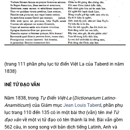
(trang 111 phần phụ lục từ điển Việt La của Taberd in năm
1838)
INÊ TỬ ĐẠO VÃN
Năm 1838, trong
Tự Điển Việt-La
(
Dictionarium Latino-
Anamiticum
) của Giám mục
Jean Louis Taberd
, phần phụ
lục trang 110 đến 135 có in một bài thơ (vãn) tên
Inê Tử
đạo vãn
về một vị tử đạo có tên thánh là Inê. Bài vãn gồm
562 câu, in song song với bản dịch tiếng Latinh, Anh và