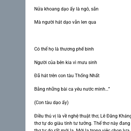
Nửa khoang dạo ấy là ngô, sắn
Mà người hát dạo vẫn len qua
Có thể họ là thương phế binh
Người của bên kia vì mưu sinh
Đã hát trên con tàu Thống Nhất
Bằng những bài ca yêu nước mình…”
(Con tàu dạo ấy)
Điều thú vị là về nghệ thuật thơ, Lê Đăng Khán
thơ tự do giàu tính tư tưởng. Thể thơ này đan
thơ tự do rất mới lạ. Mới lạ trong việc chọn lự