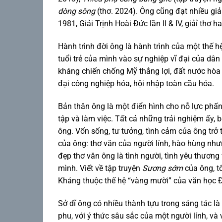
dòng sông
(thơ. 2024). Ông cũng đạt nhiều giả
1981, Giải Trịnh Hoài Đức lần II & IV, giảỉ th
Hành trình đời ông là hành trình của một thế h
tuổi trẻ của mình vào sự nghiệp vĩ đại của dân 
kháng chiến chống Mỹ thắng lợi, đất nước hòa b
đại công nghiệp hóa, hội nhập toàn cầu hóa.
Bản thân ông là một điển hình cho nỗ lực phấn
tập và làm việc. Tất cả những trải nghiệm ấy,
ông. Vốn sống, tư tưởng, tình cảm của ông trở 
của ông: thơ văn của người lính, hào hùng nh
đẹp thơ văn ông là tình người, tình yêu thương 
mình. Viết về tập truyện
Sương sớm
của ông, tô
Kháng thuộc thế hệ “vàng mười” của văn học 
Sở dĩ ông có nhiều thành tựu trong sáng tác là d
phu, với ý thức sâu sắc của một người lính, v