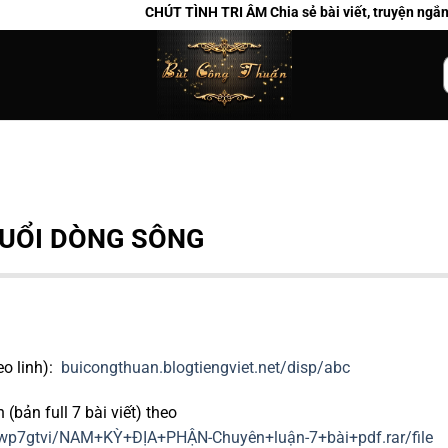
CHÚT TÌNH TRI ÂM Chia sẻ bài viết, truyện ngắn và ca kh
k
UỔI DÒNG SÔNG
eo linh):
buicongthuan.blogtiengviet.net/disp/abc
(bản full 7 bài viết) theo
dhwp7gtvi/NAM+KỲ+ĐỊA+PHẬN-Chuyên+luận-7+bài+pdf.rar/file