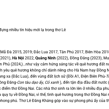
đựng nhiều tín hiệu mới lạ trong thơ Lê
Mã Đà 2015, 2019; Đắc Lua 2017, Tân Phú 2017, Biên Hòa 2018
(2021),
Hà Nội
2022,
Quảng Ninh
(2022), Đồng Đăng (2023), M
iên Phủ (2024,)…như vậy cảm hứng sáng tác về quê hương đất 
ình yêu quê hương không chỉ dành riêng cho Hà Nam hay Đồng N
g xa (Đắc Lua), đến vùng đất lịch sử (Đồi A1, Điện Biên Phù-
T
Đồng Đăng-
Con tàu dạo ấy
,
Cỏ xanh
), đến tận địa đầu đất nước 
c điểm thơ Đồng Nai. Các nhà thơ sinh ra lớn lên ở nhiều địa p
 quy tụ về Đồng Nai, vì thế, tình quê hương trong thơ Đồng Nai
t phong phú. Thơ Lê Đăng Kháng góp vào sự phong phú ấy của t