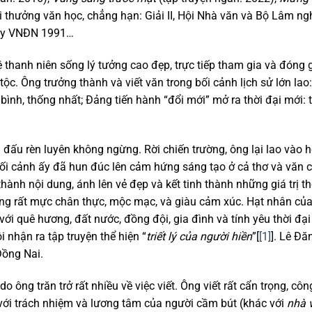
i thưởng văn học, chẳng hạn: Giải II, Hội Nhà văn và Bộ Lâm ng
ơ hay VNĐN 1991…
ệ thanh niên sống lý tưởng cao đẹp, trực tiếp tham gia và đóng 
tộc. Ông trưởng thành và viết văn trong bối cảnh lịch sử lớn lao:
ình, thống nhất; Đảng tiến hành “đổi mới” mở ra thời đại mới: 
 đấu rèn luyên không ngừng. Rời chiến trường, ông lại lao vào 
 bối cảnh ấy đã hun đúc lên cảm hứng sáng tạo ở cả thơ và văn 
thành nội dung, ánh lên vẻ đẹp và kết tinh thành những giá trị t
ưng rất mực chân thực, mộc mạc, và giàu cảm xúc. Hạt nhân của
với quê hương, đất nước, đồng đội, gia đình và tính yêu thời đại
i nhận ra tập truyện thể hiện “
triết lý của người hiền
”[
[1]
]. Lê Đă
Đồng Nai.
o ông trăn trở rất nhiều về việc viết. Ông viết rất cẩn trọng, côn
à với trách nhiệm và lương tâm của người cầm bút (khác với
nhà 