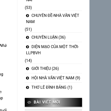
(53)
CHUYÊN ĐỀ-NHÀ VĂN VIỆT
NAM
(51)
CHUYÊN LUẬN
(36)
 Nhà
DIỆN MẠO CỦA MỘT THỜI-
LLPBVH
(14)
GIỚI THIỆU
(26)
ng
HỘI NHÀ VĂN VIỆT NAM
(9)
THƠ LÊ ĐÌNH BẢNG
(1)
n
ập
BÀI VIẾT MỚI
tuổi