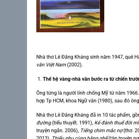
Nhà thơ Lê Đăng Kháng sinh năm 1947, quê Hà
văn Việt Nam
(2002).
Thế hệ vàng-nhà văn bước ra từ chiến trườ
Ông từng là người lính chống Mỹ từ năm 1966.
hợp Tp HCM, khoa Ngữ văn (1980), sau đó ông 
Nhà thơ Lê Đăng Kháng đã in 10 tác phẩm, gồm 
đường
(tiểu thuyết. 1991),
Kẻ đánh thuế đời m
truyện ngắn. 2006),
Tiếng chim mắc nợ
(thơ. 2
2013),
Thiếu phụ cùng băng ghế
(tập truyện n