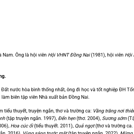
 Nam. Ông là hội viên
Hội VHNT Đồng Nai
(1981), hội viên
Hội
ng.
 Đất nước hòa bình thống nhất, ông đi học và tốt nghiệp ĐH Tổ
làm biên tập viên Nhà xuất bản Đồng Nai.
tiểu thuyết, truyện ngắn, thơ và trường ca:
Vầng trăng nơi thiê
ình
(tập truyện ngắn. 1997),
Đến hẹn
(thơ. 2004),
Sương sớm
(T
006),
Hoa cúc ổi
(tiểu thuyết. 2011),
Quả ngọt
(thơ và trường ca.
gắn. 2016),
Vùng sáng trước mặt
(tập truyện ngắn. 2022),
Mừng 