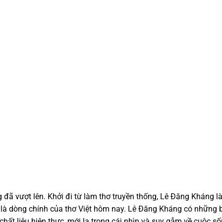
g đã vượt lên. Khởi đi từ làm thơ truyền thống, Lê Đăng Kháng 
g là dòng chính của thơ Việt hôm nay. Lê Đăng Kháng có những 
a chất liệu hiện thực, mới lạ trong cái nhìn và suy gẫm về cuộc s