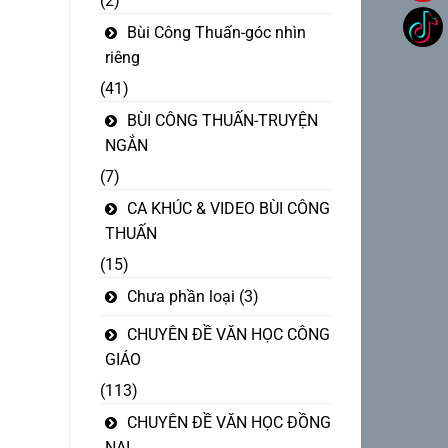
(2)
Bùi Công Thuấn-góc nhìn
riêng
(41)
BÙI CÔNG THUẤN-TRUYỆN
NGẮN
(7)
CA KHÚC & VIDEO BÙI CÔNG
THUẤN
(15)
Chưa phần loại
(3)
CHUYÊN ĐỀ VĂN HỌC CÔNG
GIÁO
(113)
CHUYÊN ĐỀ VĂN HỌC ĐỒNG
NAI