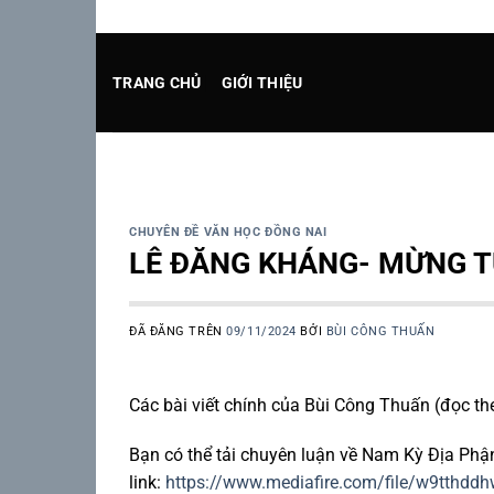
Chuyển
đến
nội
TRANG CHỦ
GIỚI THIỆU
dung
CHUYÊN ĐỀ VĂN HỌC ĐỒNG NAI
LÊ ĐĂNG KHÁNG- MỪNG T
ĐÃ ĐĂNG TRÊN
09/11/2024
BỞI
BÙI CÔNG THUẤN
Các bài viết chính của Bùi Công Thuấn (đọc th
Bạn có thể tải chuyên luận về Nam Kỳ Địa Phận 
link:
https://www.mediafire.com/file/w9tthd