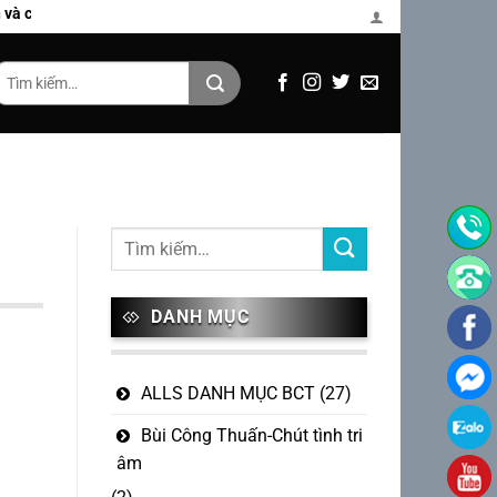
úc của Bùi Công Thuấn
Tìm
iếm:
DANH MỤC
ALLS DANH MỤC BCT
(27)
Bùi Công Thuấn-Chút tình tri
âm