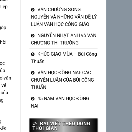
hiệp
VĂN CHƯƠNG SONG
NGUYỄN VÀ NHỮNG VẤN ĐỀ LÝ
LUẬN VĂN HỌC CÔNG GIÁO
góp
NGUYỄN NHẬT ÁNH và VĂN
thời
CHƯƠNG THỊ TRƯỜNG
KHÚC GIAO MÙA – Bùi Công
Thuấn
học
của
VĂN HỌC ĐỒNG NAI- CÁC
hơ-văn
CHUYÊN LUẬN CỦA BÙI CÔNG
 vẻ
THUẤN
 của
45 NĂM VĂN HỌC ĐỒNG
ng
NAI
g
BÀI VIẾT THEO DÒNG
văn
THỜI GIAN