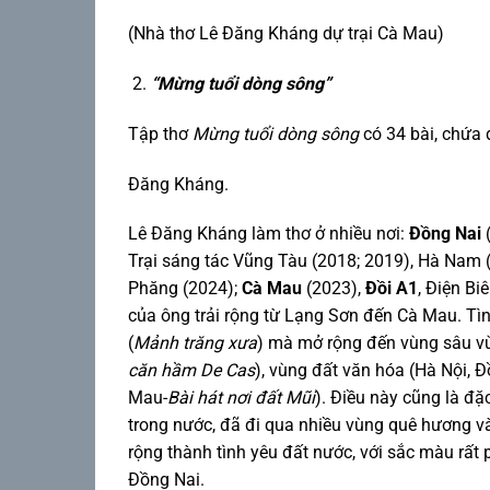
(Nhà thơ Lê Đăng Kháng dự trại Cà Mau)
“Mừng tuổi dòng sông”
Tập thơ
Mừng tuổi dòng sông
có 34 bài, chứa 
Đăng Kháng.
Lê Đăng Kháng làm thơ ở nhiều nơi:
Đồng Nai
(
Trại sáng tác Vũng Tàu (2018; 2019), Hà Nam 
Phăng (2024);
Cà Mau
(2023),
Đồi A1
, Điện B
của ông trải rộng từ Lạng Sơn đến Cà Mau. T
(
Mảnh trăng xưa
) mà mở rộng đến vùng sâu vùn
căn hầm De Cas
), vùng đất văn hóa (Hà Nội, 
Mau-
Bài hát nơi đất Mũi
). Điều này cũng là đặ
trong nước, đã đi qua nhiều vùng quê hương và
rộng thành tình yêu đất nước, với sắc màu rấ
Đồng Nai.