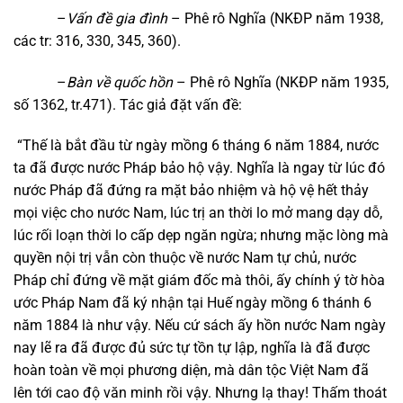
–
Vấn đề gia đình
– Phê rô Nghĩa (NKĐP năm 1938,
các tr: 316, 330, 345, 360).
–
Bàn về quốc hồn
– Phê rô Nghĩa (NKĐP năm 1935,
số 1362, tr.471). Tác giả đặt vấn đề:
“Thế là bắt đầu từ ngày mồng 6 tháng 6 năm 1884, nước
ta đã được nước Pháp bảo hộ vậy. Nghĩa là ngay từ lúc đó
nước Pháp đã đứng ra mặt bảo nhiệm và hộ vệ hết thảy
mọi việc cho nước Nam, lúc trị an thời lo mở mang dạy dỗ,
lúc rối loạn thời lo cấp dẹp ngăn ngừa; nhưng mặc lòng mà
quyền nội trị vẫn còn thuộc về nước Nam tự chủ, nước
Pháp chỉ đứng về mặt giám đốc mà thôi, ấy chính ý tờ hòa
ước Pháp Nam đã ký nhận tại Huế ngày mồng 6 thánh 6
năm 1884 là như vậy. Nếu cứ sách ấy hồn nước Nam ngày
nay lẽ ra đã được đủ sức tự tồn tự lập, nghĩa là đã được
hoàn toàn về mọi phương diện, mà dân tộc Việt Nam đã
lên tới cao độ văn minh rồi vậy. Nhưng lạ thay! Thấm thoát