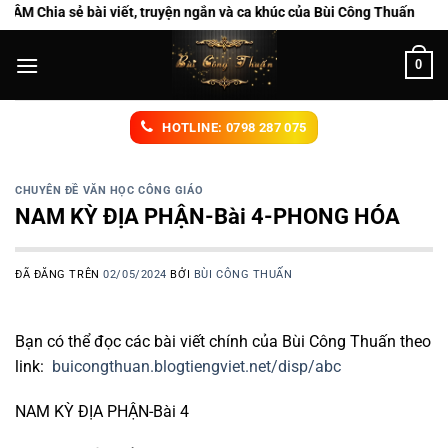
Chuyển
ài viết, truyện ngắn và ca khúc của Bùi Công Thuấn
đến
nội
0
dung
HOTLINE: 0798 287 075
CHUYÊN ĐỀ VĂN HỌC CÔNG GIÁO
NAM KỲ ĐỊA PHẬN-Bài 4-PHONG HÓA
ĐÃ ĐĂNG TRÊN
02/05/2024
BỞI
BÙI CÔNG THUẤN
Bạn có thể đọc các bài viết chính của Bùi Công Thuấn theo
link:
buicongthuan.blogtiengviet.net/disp/abc
NAM KỲ ĐỊA PHẬN-Bài 4