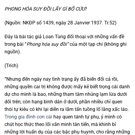
PHONG HÓA SUY ĐỒI LẤY GÌ BỔ CỨU
?
(Nguồn: NKĐP số 1439, ngày 28 Janvier 1937. Tr.52)
Đây là bài tác giả Loan Tùng đối thoại với những vấn đề
trong bài “
Phong hóa suy đồi”
của một tạp chí (không ghi
nguồn).
(Trích)
“Nhưng đến ngày nay tình trạng ấy đã biến đổi cả rồi,
những quyền cai trị không được mấy kẻ biết trọng cái danh
dự cho mình là bao, những tham tâm nhủng lạm lừa dưới
dối trên; còn hạng bình dân ở dưới, phần nhiều chỉ quen
thói tự kiêu có khi lại diễn ra lắm tấn tuồng lố lăng xấc láo.
Trong gia đình con cái
hay quen tánh tự phụ, ỷ mình có
chút học thức theo lối văn minh tân tiến, mà khinh bỉ
những lời huấn dụ của các bậc phụ huynh, cho rằng những