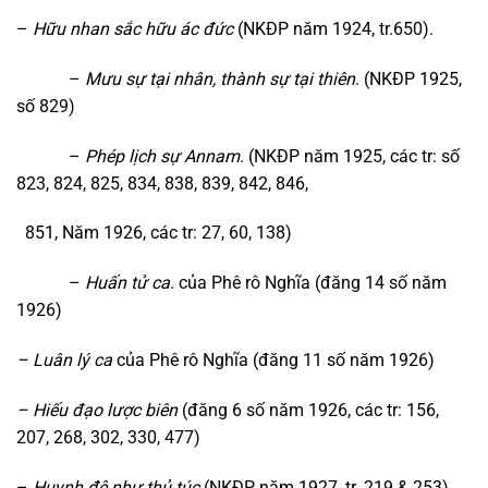
–
Hữu nhan sắc hữu ác đức
(NKĐP năm 1924, tr.650).
–
Mưu sự tại nhân, thành sự tại thiên
. (NKĐP 1925,
số 829)
–
Phép lịch sự Annam
. (NKĐP năm 1925, các tr: số
823, 824, 825, 834, 838, 839, 842, 846,
851, Năm 1926, các tr: 27, 60, 138)
–
Huấn tử ca
. của Phê rô Nghĩa (đăng 14 số năm
1926)
– Luân lý ca
của Phê rô Nghĩa (đăng 11 số năm 1926)
– Hiếu đạo lược biên
(đăng 6 số năm 1926, các tr: 156,
207, 268, 302, 330, 477)
–
Huynh đệ như thủ túc
(NKĐP năm 1927, tr. 219 & 253)