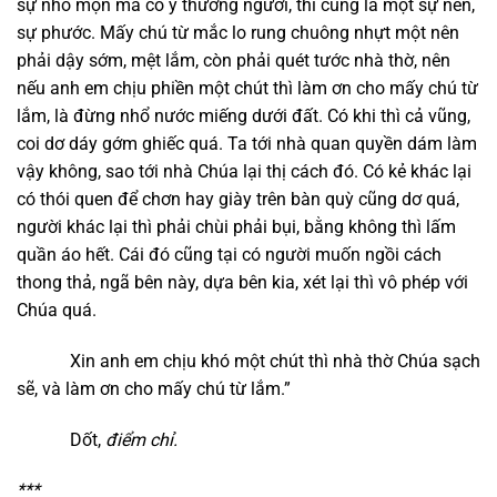
sự nhỏ mọn mà có ý thương người, thì cũng là một sự nên,
sự phước. Mấy chú từ mắc lo rung chuông nhựt một nên
phải dậy sớm, mệt lắm, còn phải quét tước nhà thờ, nên
nếu anh em chịu phiền một chút thì làm ơn cho mấy chú từ
lắm, là đừng nhổ nước miếng dưới đất. Có khi thì cả vũng,
coi dơ dáy gớm ghiếc quá. Ta tới nhà quan quyền dám làm
vậy không, sao tới nhà Chúa lại thị cách đó. Có kẻ khác lại
có thói quen để chơn hay giày trên bàn quỳ cũng dơ quá,
người khác lại thì phải chùi phải bụi, bằng không thì lấm
quần áo hết. Cái đó cũng tại có người muốn ngồi cách
thong thả, ngã bên này, dựa bên kia, xét lại thì vô phép với
Chúa quá.
Xin anh em chịu khó một chút thì nhà thờ Chúa sạch
sẽ, và làm ơn cho mấy chú từ lắm.”
Dốt,
điểm chỉ.
***