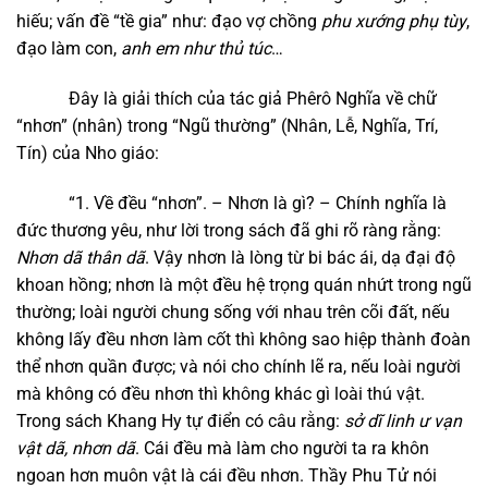
hiếu; vấn đề “tề gia” như: đạo vợ chồng
phu xướng phụ tùy
,
đạo làm con,
anh em như thủ túc
…
Đây là giải thích của tác giả Phêrô Nghĩa về chữ
“nhơn” (nhân) trong “Ngũ thường” (Nhân, Lễ, Nghĩa, Trí,
Tín) của Nho giáo:
“1. Về đều “nhơn”. – Nhơn là gì? – Chính nghĩa là
đức thương yêu, như lời trong sách đã ghi rõ ràng rằng:
Nhơn dã thân dã
. Vậy nhơn là lòng từ bi bác ái, dạ đại độ
khoan hồng; nhơn là một đều hệ trọng quán nhứt trong ngũ
thường; loài người chung sống với nhau trên cõi đất, nếu
không lấy đều nhơn làm cốt thì không sao hiệp thành đoàn
thể nhơn quần được; và nói cho chính lẽ ra, nếu loài người
mà không có đều nhơn thì không khác gì loài thú vật.
Trong sách Khang Hy tự điển có câu rằng:
sở dĩ linh ư vạn
vật dã, nhơn dã
. Cái đều mà làm cho người ta ra khôn
ngoan hơn muôn vật là cái đều nhơn. Thầy Phu Tử nói