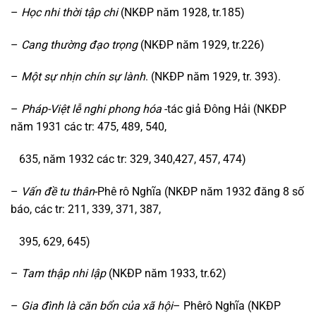
–
Học nhi thời tập chi
(NKĐP năm 1928, tr.185)
–
Cang thường đạo trọng
(NKĐP năm 1929, tr.226)
–
Một sự nhịn chín sự lành
. (NKĐP năm 1929, tr. 393).
–
Pháp-Việt lễ nghi phong hóa
-tác giả Đông Hải (NKĐP
năm 1931 các tr: 475, 489, 540,
635, năm 1932 các tr: 329, 340,427, 457, 474)
–
Vấn đề tu thân
-Phê rô Nghĩa (NKĐP năm 1932 đăng 8 số
báo, các tr: 211, 339, 371, 387,
395, 629, 645)
–
Tam thập nhi lập
(NKĐP năm 1933, tr.62)
–
Gia đình là căn bổn của xã hội
– Phêrô Nghĩa (NKĐP