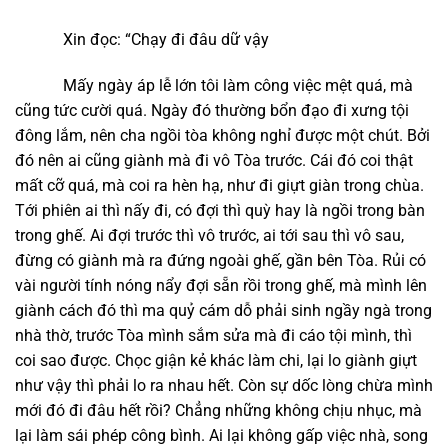
Xin đọc: “Chạy đi đâu dữ vậy
Mấy ngày áp lễ lớn tôi làm công việc mệt quá, mà
cũng tức cười quá. Ngày đó thường bổn đạo đi xưng tội
đông lắm, nên cha ngồi tòa không nghỉ được một chút. Bởi
đó nên ai cũng giành mà đi vô Tòa trước. Cái đó coi thật
mất cỡ quá, mà coi ra hèn hạ, như đi giựt giàn trong chùa.
Tới phiên ai thì nấy đi, có đợi thì quỳ hay là ngồi trong bàn
trong ghế. Ai đợi trước thì vô trước, ai tới sau thì vô sau,
đừng có giành mà ra đứng ngoài ghế, gần bên Tòa. Rủi có
vài người tính nóng nẩy đợi sẵn rồi trong ghế, mà mình lên
giành cách đó thì ma quỷ cám dỗ phải sinh ngầy ngà trong
nhà thờ, trước Tòa mình sắm sửa mà đi cáo tội mình, thì
coi sao được. Chọc giận kẻ khác làm chi, lại lo giành giựt
như vậy thì phải lo ra nhau hết. Còn sự dốc lòng chừa mình
mới đó đi đâu hết rồi? Chẳng những không chịu nhục, mà
lại làm sái phép công bình. Ai lại không gấp việc nhà, song