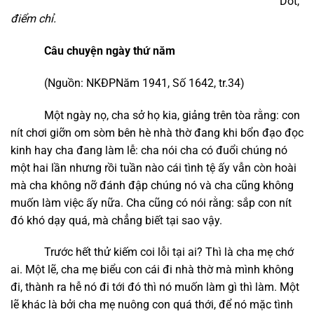
Dốt,
điểm chỉ.
Câu chuyện ngày thứ năm
(Nguồn: NKĐPNăm 1941, Số 1642, tr.34)
Một ngày nọ, cha sở họ kia, giảng trên tòa rằng: con
nít chơi giỡn om sòm bên hè nhà thờ đang khi bổn đạo đọc
kinh hay cha đang làm lễ: cha nói cha có đuổi chúng nó
một hai lần nhưng rồi tuần nào cái tình tệ ấy vẫn còn hoài
mà cha không nỡ đánh đập chúng nó và cha cũng không
muốn làm việc ấy nữa. Cha cũng có nói rằng: sắp con nít
đó khó dạy quá, mà chẳng biết tại sao vậy.
Trước hết thử kiếm coi lỗi tại ai? Thì là cha mẹ chớ
ai. Một lẽ, cha mẹ biểu con cái đi nhà thờ mà mình không
đi, thành ra hễ nó đi tới đó thì nó muốn làm gì thì làm. Một
lẽ khác là bởi cha mẹ nuông con quá thới, để nó mặc tình