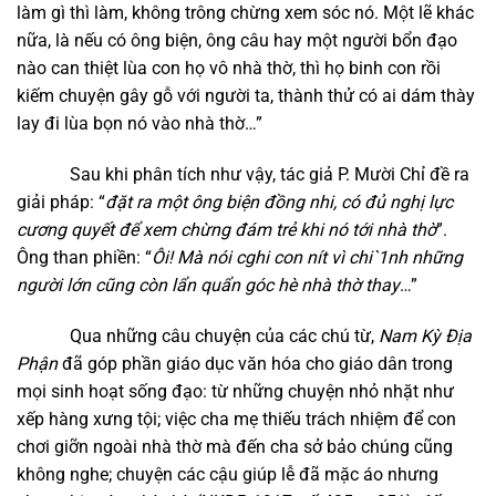
làm gì thì làm, không trông chừng xem sóc nó. Một lẽ khác
nữa, là nếu có ông biện, ông câu hay một người bổn đạo
nào can thiệt lùa con họ vô nhà thờ, thì họ binh con rồi
kiếm chuyện gây gỗ với người ta, thành thử có ai dám thày
lay đi lùa bọn nó vào nhà thờ…”
Sau khi phân tích như vậy, tác giả P. Mười Chỉ đề ra
giải pháp: “
đặt ra một ông biện đồng nhi, có đủ nghị lực
cương quyết để xem chừng đám trẻ khi nó tới nhà thờ
”.
Ông than phiền: “
Ôi! Mà nói cghi con nít vì chi`1nh những
người lớn cũng còn lẩn quẩn góc hè nhà thờ thay
…”
Qua những câu chuyện của các chú từ,
Nam Kỳ Địa
Phận
đã góp phần giáo dục văn hóa cho giáo dân trong
mọi sinh hoạt sống đạo: từ những chuyện nhỏ nhặt như
xếp hàng xưng tội; việc cha mẹ thiếu trách nhiệm để con
chơi giỡn ngoài nhà thờ mà đến cha sở bảo chúng cũng
không nghe; chuyện các cậu giúp lễ đã mặc áo nhưng