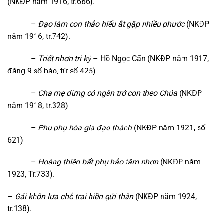
(NKĐP năm 1916, tr.666).
–
Đạo làm con thảo hiếu ắt gặp nhiều phước
(NKĐP
năm 1916, tr.742).
–
Triết nhơn tri kỷ
– Hồ Ngọc Cẩn (NKĐP năm 1917,
đăng 9 số báo, từ số 425)
–
Cha mẹ đừng có ngăn trở con theo Chúa
(NKĐP
năm 1918, tr.328)
–
Phu phụ hòa gia đạo thành
(NKĐP năm 1921, số
621)
–
Hoàng thiên bất phụ hảo tâm nhơn
(NKĐP năm
1923, Tr.733).
–
Gái khôn lựa chỗ trai hiền gửi thân
(NKĐP năm 1924,
tr.138).