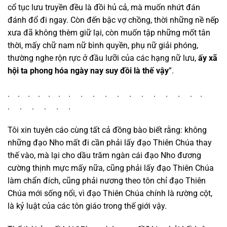
cổ tục lưu truyền đều là đồi hủ cả, mà muốn nhứt đán
đánh đổ đi ngay. Còn đến bậc vợ chồng, thời những nề nếp
xưa đã không thèm giữ lại, còn muốn tập những mốt tân
thời, mấy chữ nam nữ bình quyền, phụ nữ giải phóng,
thường nghe rộn rực ở đầu lưỡi của các hạng nữ lưu,
ấy xã
hội ta phong hóa ngày nay suy đồi là thế vậy
”.
. . . . . . . . . . . . . . . . . .
. . . . . .
Tôi xin tuyên cáo cùng tất cả đồng bào biết rằng: không
những đạo Nho mất đi cần phải lấy đạo Thiên Chúa thay
thế vào, mà lại cho dầu trăm ngàn cái đạo Nho đương
cường thịnh mực mấy nữa, cũng phải lấy đạo Thiên Chúa
làm chẩn đích, cũng phải nương theo tôn chỉ đạo Thiên
Chúa mới sống nổi, vì đạo Thiên Chúa chính là rường cột,
là kỷ luật của các tôn giáo trong thế giới vậy.