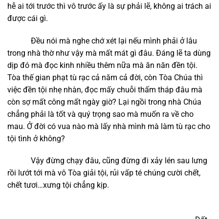
hễ ai tới trước thì vô trước ấy là sự phải lẽ, không ai trách ai
được cái gì.
Đều nói mà nghe chớ xét lại nếu mình phải ở lâu
trong nhà thờ như vậy mà mất mát gì đâu. Đáng lẽ ta dùng
dịp đó mà đọc kinh nhiều thêm nữa mà ăn năn đền tội.
Tòa thế gian phạt tù rạc cả năm cả đời, còn Tòa Chúa thì
việc đền tội nhẹ nhàn, đọc mấy chuỗi thấm tháp đâu mà
còn sợ mất công mất ngày giờ? Lại ngồi trong nhà Chúa
chẳng phải là tốt và quý trọng sao mà muốn ra về cho
mau. Ở đời có vua nào mà lấy nhà mình mà làm tù rạc cho
tội tình ở không?
Vậy đừng chạy đâu, cũng đừng đi xảy lén sau lưng
rồi lướt tới mà vô Tòa giải tội, rủi vấp té chúng cười chết,
chết tươi…xưng tội chẳng kịp.