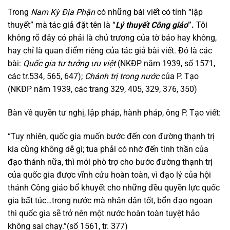
Trong
Nam Kỳ Địa Phận
có những bài viết có tính “lập
thuyết” mà tác giả đặt tên là “
Lý thuyết Công giáo
”.
Tôi
không rõ đây có phải là chủ trương của tờ báo hay không,
hay chỉ là quan điểm riêng của tác giả bài viết. Đó là các
bài:
Quốc gia tư tưởng ưu việt
(NKĐP năm 1939, số 1571,
các tr.534, 565, 647);
Chánh trị trong nước
của P. Tạo
(NKĐP năm 1939, các trang 329, 405, 329, 376, 350)
Bàn về quyền tư nghị, lập pháp, hành pháp, ông P. Tạo viết:
“Tuy nhiên, quốc gia muốn bước đến con đường thạnh trị
kia cũng không dễ gì; tua phải có nhờ đến tinh thần của
đạo thánh nữa, thì mới phò trợ cho bước đường thạnh trị
của quốc gia được vĩnh cửu hoàn toàn, vì đạo lý của hội
thánh Công giáo bổ khuyết cho những đều quyền lực quốc
gia bất túc…trong nước mà nhân dân tốt, bổn đạo ngoan
thì quốc gia sẽ trở nên một nước hoàn toàn tuyệt hảo
không sai chạy.”(số 1561, tr. 377)