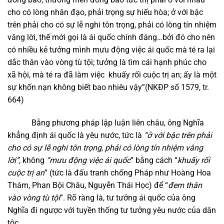
cho có lòng nhân đạo, phải trọng sự hiếu hòa; ở với bậc
trên phải cho có sự lễ nghi tôn trọng, phải có lòng tín nhiệm
vâng lời, thế mới gọi là ái quốc chính đáng…bởi đó cho nên
có nhiều kẻ tưởng mình mưu động việc ái quốc mà té ra lại
dắc thân vào vòng tù tội; tưởng là tìm cái hạnh phúc cho
xã hội, mà té ra đã làm việc khuấy rối cuộc trị an; ấy là một
sự khốn nạn không biết bao nhiêu vậy”(NKĐP số 1579, tr.
664)
Bằng phương pháp lập luận liên châu, ông Nghĩa
khẳng định ái quốc là yêu nước, tức là
“ở với bậc trên phải
cho có sự lễ nghi tôn trọng, phải có lòng tín nhiệm vâng
lời”,
không
“mưu động việc ái quốc
” bằng cách “
khuấy rối
cuộc trị an
” (tức là đấu tranh chống Pháp như Hoàng Hoa
Thám, Phan Bội Châu, Nguyễn Thái Học) để “
đem thân
vào vòng tù tội
”. Rõ ràng là, tư tưởng ái quốc của ông
Nghĩa đi ngược với tuyền thống tư tưởng yêu nước của dân
tộc.