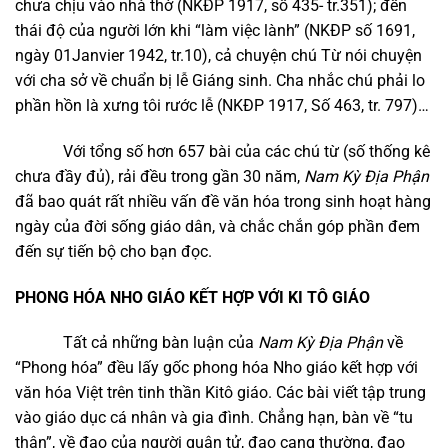
chưa chịu vào nhà thờ (NKĐP 1917, số 435- tr.351); đến
thái độ của người lớn khi “làm việc lành” (NKĐP số 1691,
ngày 01Janvier 1942, tr.10), cả chuyện chú Từ nói chuyện
với cha sở về chuẩn bị lễ Giáng sinh. Cha nhắc chú phải lo
phần hồn là xưng tôi rước lễ (NKĐP 1917, Số 463, tr. 797)…
Với tổng số hơn 657 bài của các chú từ (số thống kê
chưa đầy đủ), rải đều trong gần 30 năm,
Nam Kỳ Địa Phận
đã bao quát rất nhiều vấn đề văn hóa trong sinh hoạt hàng
ngày của đời sống giáo dân, và chắc chắn góp phần đem
đến sự tiến bộ cho bạn đọc.
PHONG HÓA NHO GIÁO KẾT HỢP VỚI KI TÔ GIÁO
Tất cả những bàn luận của
Nam Kỳ Địa Phận
về
“Phong hóa” đều lấy gốc phong hóa Nho giáo kết hợp với
văn hóa Việt trên tinh thần Kitô giáo. Các bài viết tập trung
vào giáo dục cá nhân và gia đình. Chẳng hạn, bàn về “tu
thân”, về đạo của người quân tử, đạo cang thường, đạo