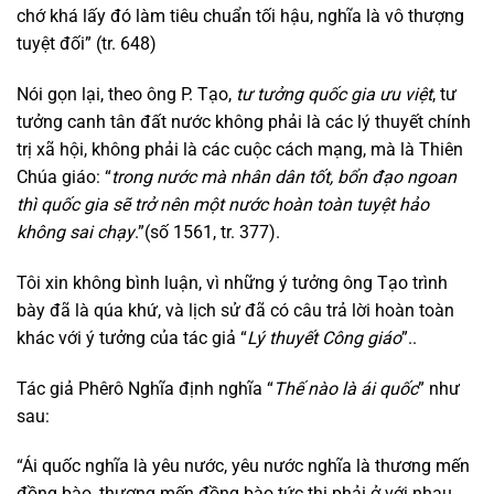
chớ khá lấy đó làm tiêu chuẩn tối hậu, nghĩa là vô thượng
tuyệt đối” (tr. 648)
Nói gọn lại, theo ông P. Tạo,
tư tưởng quốc gia ưu việt
, tư
tưởng canh tân đất nước không phải là các lý thuyết chính
trị xã hội, không phải là các cuộc cách mạng, mà là Thiên
Chúa giáo: “
trong nước mà nhân dân tốt, bổn đạo ngoan
thì quốc gia sẽ trở nên một nước hoàn toàn tuyệt hảo
không sai chạy
.”(số 1561, tr. 377).
Tôi xin không bình luận, vì những ý tưởng ông Tạo trình
bày đã là qúa khứ, và lịch sử đã có câu trả lời hoàn toàn
khác với ý tưởng của tác giả “
Lý thuyết Công giáo
”..
Tác giả Phêrô Nghĩa định nghĩa “
Thế nào là ái quốc
” như
sau:
“Ái quốc nghĩa là yêu nước, yêu nước nghĩa là thương mến
đồng bào, thương mến đồng bào tức thị phải ở với nhau