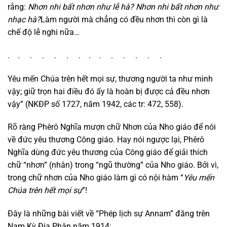
rằng:
Nhơn nhi bất nhơn như lễ hà? Nhơn nhi bất nhơn như
nhạc hà?
Làm người mà chẳng có đều nhơn thì còn gì là
chế độ lễ nghi nữa…
. . . . . . . . . . . . . .
Yêu mến Chúa trên hết mọi sự, thương người ta như mình
vậy; giữ trọn hai điều đó ấy là hoàn bị được cả đều nhơn
vậy” (NKĐP số 1727, năm 1942, các tr: 472, 558).
Rõ ràng Phêrô Nghĩa mượn chữ Nhơn của Nho giáo để nói
về đức yêu thương Công giáo. Hay nói ngược lại, Phêrô
Nghĩa dùng đức yêu thương của Công giáo để giải thích
chữ “nhơn” (nhân) trong “ngũ thường” của Nho giáo. Bởi vì,
trong chữ nhơn của Nho giáo làm gì có nội hàm “
Yêu mến
Chúa trên hết mọi sự
”!
Đây là những bài viết về “Phép lịch sự Annam” đăng trên
Nam Kỳ Địa Phận năm 1914: