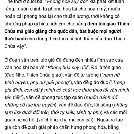
Thế thời ở cuối bài “
Phong hóa suy đồi
” kia phải kết luận
rằng: muốn chỉnh tu phong hóa lại cho hoàn mỹ, muốn
hoán cải phong hóa lại cho thuần lương, thời không có
phương pháp gì hiệu nghiệm cho bằng
đem tôn giáo Thiên
Chúa mà giáo giảng cho quốc dân, bắt buộc mọi người
thực hành
cho đúng theo tôn chỉ tinh thần của đạo Thiên
Chúa vậy”.
Ở đoạn văn trên, tác giả đã đụng đến nhiều lĩnh vực của
văn hóa khi bàn về “
Phong hóa suy đồi
”. Đó là tôn giáo
(đạo Nho, Thiên Chúa giáo), vấn đề tư tưởng (“
nam nữ
bình quyền, phụ nữ giải phóng
”), vấn đề giáo dục (“
Trong
gia đình, con cái ỷ mình có chút học thức theo lối văn minh
tân tiến
”), vấn đề phong tục tập quán (
muốn đánh đổ
những cổ tục lưu truyền
), vấn đề đạo đức, lối sống (
nhũng
lạm lừa dưới dối trên, thói tự kiêu, tánh tự phụ
) và các mối
quan hệ xã hội (vợ chồng, cha mẹ con cái)…Ngoài ra tác
giả còn đề xuất giải pháp chấn hưng phong hóa, bằng