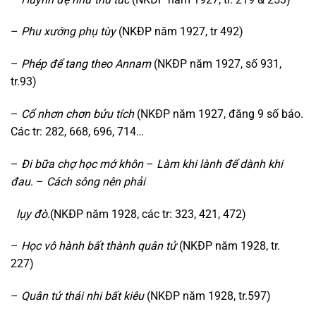
–
Phu xướng phụ tùy
(NKĐP năm 1927, tr 492)
–
Phép để tang theo Annam
(NKĐP năm 1927, số 931,
tr.93)
–
Cổ nhơn chơn bửu tích
(NKĐP năm 1927, đăng 9 số báo.
Các tr: 282, 668, 696, 714…
–
Đi bữa chợ học mớ khôn
–
Làm khi lành để dành khi
đau
. –
Cách sông nên phải
lụy đò
.(NKĐP năm 1928, các tr: 323, 421, 472)
–
Học vô hành bất thành quân tử
(NKĐP năm 1928, tr.
227)
–
Quân tử thái nhi bất kiêu
(NKĐP năm 1928, tr.597)