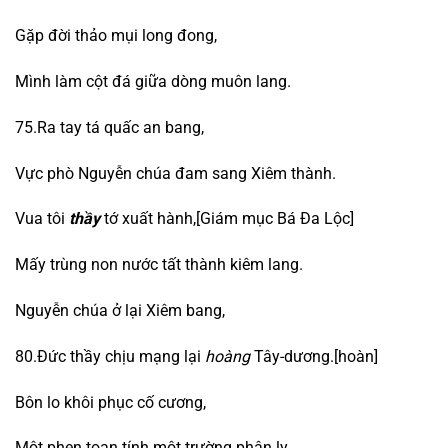
Gặp đời thảo mụi long đong,
Mình làm cột đá giữa dòng muôn lang.
75.Ra tay tá quấc an bang,
Vực phò Nguyễn chúa đam sang Xiêm thành.
Vua tôi
thầy
tớ xuất hành,[Giám mục Bá Đa Lộc]
Mấy trùng non nước tất thành kiêm lang.
Nguyễn chúa ở lại Xiêm bang,
80.Đức thầy chịu mạng lại
hoàng
Tây-dương.[hoàn]
Bôn lo khôi phục cố cương,
Một phen toan tính một trường phân ly.