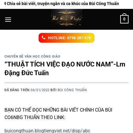
Chuyển
 viết, truyện ngắn và ca khúc của Bùi Công Thuấn
đến
nội
0
dung
HOTLINE: 0798 287 075
CHUYÊN ĐỀ VĂN HỌC CÔNG GIÁO
“THUẬT TÍCH VIỆC ĐẠO NƯỚC NAM”-Lm
Đặng Đức Tuấn
ĐÃ ĐĂNG TRÊN
06/01/2022
BỞI
BÙI CÔNG THUẤN
BẠN CÓ THỂ ĐỌC NHỮNG BÀI VIẾT CHÍNH CỦA BÙI
CO6NBG THUẤN THEO LINK:
buicongthuan.blogtiengviet.net/disp/abc