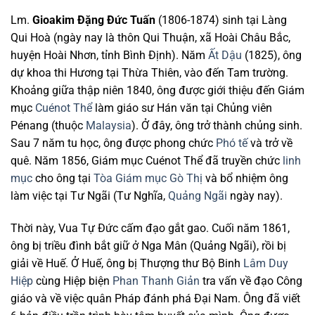
Lm.
Gioakim Đặng Đức Tuấn
(1806-1874) sinh tại Làng
Qui Hoà (ngày nay là thôn Qui Thuận, xã Hoài Châu Bắc,
huyện Hoài Nhơn, tỉnh Bình Định). Năm
Ất Dậu
(1825), ông
dự khoa thi Hương tại Thừa Thiên, vào đến Tam trường.
Khoảng giữa thập niên 1840, ông được giới thiệu đến Giám
mục
Cuénot Thể
làm giáo sư Hán văn tại Chủng viên
Pénang (thuộc
Malaysia
). Ở đây, ông trở thành chủng sinh.
Sau 7 năm tu học, ông được phong chức
Phó tế
và trở về
quê. Năm 1856, Giám mục Cuénot Thể đã truyền chức
linh
mục
cho ông tại
Tòa Giám mục Gò Thị
và bổ nhiệm ông
làm việc tại Tư Ngãi (Tư Nghĩa,
Quảng Ngãi
ngày nay).
Thời này, Vua Tự Đức cấm đạo gắt gao. Cuối năm 1861,
ông bị triều đình bắt giữ ở Nga Mân (Quảng Ngãi), rồi bị
giải về Huế. Ở Huế, ông bị Thượng thư Bộ Binh
Lâm Duy
Hiệp
cùng Hiệp biện
Phan Thanh Giản
tra vấn về đạo Công
giáo và về việc quân Pháp đánh phá Đại Nam. Ông đã viết