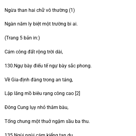
Ngừa than hai chữ vô thường (1)
Ngàn năm ly biệt một trường bi ai.
(Trang 5 bản in:)
Cám công đất rộng trời dài,
130.Ngự bày điếu tế ngự bày sắc phong.
Về Gia-định đàng trong an táng,
Lập lăng mồ biêu rạng công cao [2]
Đông Cung lụy nhỏ thâm bàu,
Tống chung một thuở ngậm sầu ba thu.
135.Ngùi ngùi cám kiểng tan du,