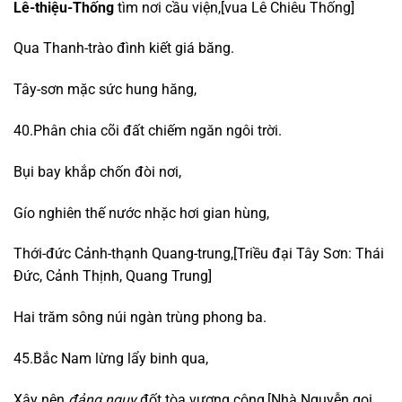
Lê-thiệu-Thống
tìm nơi cầu viện,[vua Lê Chiêu Thống]
Qua Thanh-trào đình kiết giá băng.
Tây-sơn mặc sức hung hăng,
40.Phân chia cõi đất chiếm ngăn ngôi trời.
Bụi bay khắp chốn đòi nơi,
Gío nghiên thế nước nhặc hơi gian hùng,
Thới-đức Cảnh-thạnh Quang-trung,[Triều đại Tây Sơn: Thái
Đức, Cảnh Thịnh, Quang Trung]
Hai trăm sông núi ngàn trùng phong ba.
45.Bắc Nam lừng lẩy binh qua,
Xây nên
đảng ngụy
đốt tòa vương công,[Nhà Nguyễn gọi