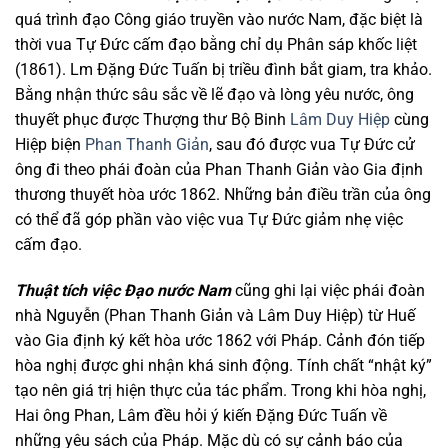
quá trình đạo Công giáo truyền vào nước Nam, đặc biệt là
thời vua Tự Đức cấm đạo bằng chỉ dụ Phân sáp khốc liệt
(1861). Lm Đặng Đức Tuấn bị triều đình bắt giam, tra khảo.
Bằng nhận thức sâu sắc về lẽ đạo và lòng yêu nước, ông
thuyết phục được Thượng thư Bộ Binh
Lâm Duy Hiệp
cùng
Hiệp biện
Phan Thanh Giản
, sau đó được vua Tự Đức cử
ông đi theo phái đoàn của Phan Thanh Giản vào Gia định
thương thuyết hòa ước 1862. Những bản điều trần của ông
có thể đã góp phần vào việc vua Tự Đức giảm nhẹ việc
cấm đạo.
Thuật tích việc Đạo nước Nam
cũng ghi lại việc phái đoàn
nhà Nguyễn (Phan Thanh Giản và Lâm Duy Hiệp) từ Huế
vào Gia định ký kết hòa ước 1862 với Pháp. Cảnh đón tiếp
hòa nghị được ghi nhận khá sinh động. Tính chất “nhật ký”
tạo nên giá trị hiện thực của tác phẩm. Trong khi hòa nghị,
Hai ông Phan, Lâm đều hỏi ý kiến Đặng Đức Tuấn về
những yêu sách của Pháp. Mặc dù có sự cảnh báo của