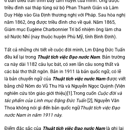
6 bản điều trần trình bày tâm huyết của mình. Ông được
triều đình sai tháp tùng sứ bộ Phan Thanh Giản và Lâm
Duy Hiệp vào Gia Định thương nghị với Pháp. Sau hòa nghị
năm 1862, ông được triều đình cho về quê. Năm 1865,
Giám mục Eugène Charbonnier Trí bổ nhiệm ông làm cha
sở Nước Nhỉ (nay thuộc huyện Phù Mỹ, tỉnh Bình Định).
Tất cả những chi tiết về cuộc đời mình, Lm Đặng Đức Tuấn
đều kể lại trong
Thuật tích việc Đạo nước Nam
. Bản trường
ca này dài 1182 câu lục bát, có xen lẫn câu song thất và
các bài thơ thất ngôn. Bản in 1911 là bản quốc ngữ, có lẽ
là bản chuyển ngữ của
Thuật tích việc nước Nam
được viết
bằng chữ Nôm do Vũ Thu Hà và Nguyễn Ngọc Quỳnh (Viện
nghiên cứu tôn giáo giới thiệu)[1].Trong cuốn
Cuộc đời và
tác phẩm của Linh mục Đặng Đức Tuấn
[2], Nguyễn Văn
Thoa không nói gì đến bản quốc ngữ
Thuật tích việc Đạo
nước Nam in năm 1911 này.
Điểm đặc sắc của
Thuật tích việc Đạo nước Nam
là ghi lại