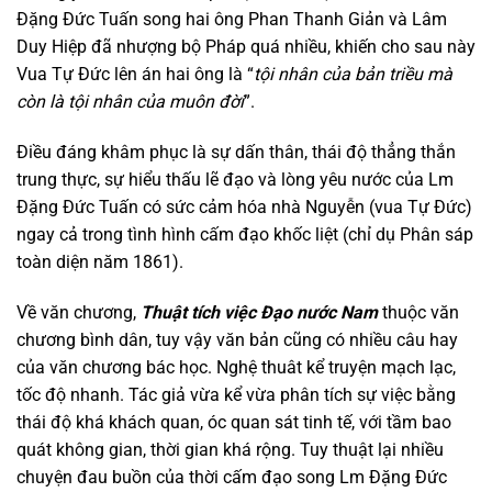
Đặng Đức Tuấn song hai ông Phan Thanh Giản và Lâm
Duy Hiệp đã nhượng bộ Pháp quá nhiều, khiến cho sau này
Vua Tự Đức lên án hai ông là “
tội nhân của bản triều mà
còn là tội nhân của muôn đời
”.
Điều đáng khâm phục là sự dấn thân, thái độ thẳng thắn
trung thực, sự hiểu thấu lẽ đạo và lòng yêu nước của Lm
Đặng Đức Tuấn có sức cảm hóa nhà Nguyễn (vua Tự Đức)
ngay cả trong tình hình cấm đạo khốc liệt (chỉ dụ Phân sáp
toàn diện năm 1861).
Về văn chương,
Thuật tích việc Đạo nước Nam
thuộc văn
chương bình dân, tuy vậy văn bản cũng có nhiều câu hay
của văn chương bác học. Nghệ thuât kể truyện mạch lạc,
tốc độ nhanh. Tác giả vừa kể vừa phân tích sự việc bằng
thái độ khá khách quan, óc quan sát tinh tế, với tầm bao
quát không gian, thời gian khá rộng. Tuy thuật lại nhiều
chuyện đau buồn của thời cấm đạo song Lm Đặng Đức