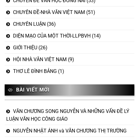
CHUYÊN ĐỀ VĂN HỌC ĐỒNG NAI
(53)
CHUYÊN ĐỀ-NHÀ VĂN VIỆT NAM
(51)
CHUYÊN LUẬN
(36)
DIỆN MẠO CỦA MỘT THỜI-LLPBVH
(14)
GIỚI THIỆU
(26)
HỘI NHÀ VĂN VIỆT NAM
(9)
THƠ LÊ ĐÌNH BẢNG
(1)
BÀI VIẾT MỚI
VĂN CHƯƠNG SONG NGUYỄN VÀ NHỮNG VẤN ĐỀ LÝ
LUẬN VĂN HỌC CÔNG GIÁO
NGUYỄN NHẬT ÁNH và VĂN CHƯƠNG THỊ TRƯỜNG