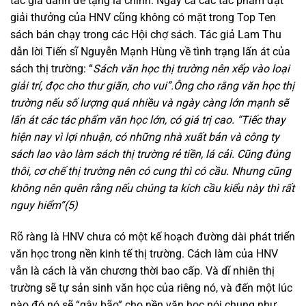
tác giả dành để tặng là chính. Ngay cả các tác phẩm đạt
giải thưởng của HNV cũng không có mặt trong Top Ten
sách bán chạy trong các Hội chợ sách. Tác giả Lam Thu
dẫn lời Tiến sĩ Nguyễn Mạnh Hùng về tình trạng lấn át của
sách thị trường: “
Sách văn học thị trường nên xếp vào loại
giải trí, đọc cho thư giãn, cho vui”.Ông cho rằng văn học thị
trường nếu số lượng quá nhiều và ngày càng lớn mạnh sẽ
lấn át các tác phẩm văn học lớn, có giá trị cao. “Tiếc thay
hiện nay vì lợi nhuận, có những nhà xuất bản và công ty
sách lao vào làm sách thị trường rẻ tiền, lá cải. Cũng đúng
thôi, cơ chế thị trường nên có cung thì có cầu. Nhưng cũng
không nên quên rằng nếu chúng ta kích cầu kiểu này thì rất
nguy hiểm”(5)
Rõ ràng là HNV chưa có một kế hoạch đường dài phát triển
văn học trong nền kinh tế thị trường. Cách làm của HNV
vẫn là cách là văn chương thời bao cấp. Và dĩ nhiên thị
trường sẽ tự sản sinh văn học của riêng nó, và đến một lúc
nào đó nó sẽ “gây bão” cho nền văn học nói chung như