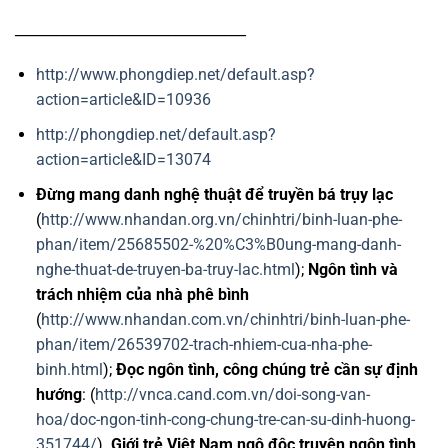
_________________________________
http://www.phongdiep.net/default.asp?
action=article&ID=10936
http://phongdiep.net/default.asp?
action=article&ID=13074
Đừng mang danh nghệ thuật để truyền bá trụy lạc
(
http://www.nhandan.org.vn/chinhtri/binh-luan-phe-
phan/item/25685502-%20%C3%B0ung-mang-danh-
nghe-thuat-de-truyen-ba-truy-lac.html
);
Ngôn tình và
trách nhiệm của nhà phê bình
(
http://www.nhandan.com.vn/chinhtri/binh-luan-phe-
phan/item/26539702-trach-nhiem-cua-nha-phe-
binh.html
);
Đọc ngôn tình, công chúng trẻ cần sự định
hướng
: (
http://vnca.cand.com.vn/doi-song-van-
hoa/doc-ngon-tinh-cong-chung-tre-can-su-dinh-huong-
351744/
).
Giới trẻ Việt Nam ngộ độc truyện ngôn tình