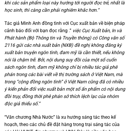
khi các sản phẩm loại này hướng tới người đọc trẻ, nhất là
học sinh, thì càng cần phải nghiêm khắc hơn.“
Tác giả Minh Anh đồng tình với Cục xuất bản về biện pháp
cảnh báo đối với bạn đọc rằng .”
việc Cục Xuất bản, In và
Phát hành (Bộ Thông tin và Truyền thông) có Công văn số
2116 gửi các nhà xuất bản (NXB) đề nghị không đăng ký
xuất bản truyện ngôn tình, đam mỹ là cần thiết, nếu không
nói là chậm trễ. Bởi, nội dung suy đồi của một số cuốn
sách ngôn tình, đam mỹ không chỉ bị nhiều tác giả phê
phán trong các bài viết về thị trường sách ở Việt Nam, mà
trong “cộng đồng ngôn tình” ở Việt Nam cũng đã có nhiều
ý kiến phản đối việc xuất bản một số ấn phẩm có nội dung
đồi trụy, đồng thời phê phán sở thích lệch lạc của nhóm
độc giả thiểu số.”
“Văn chương Nhà Nước” là xu hướng sáng tác theo kế
hoạch, theo các chủ đề đặt hàng trong trại sáng tác của