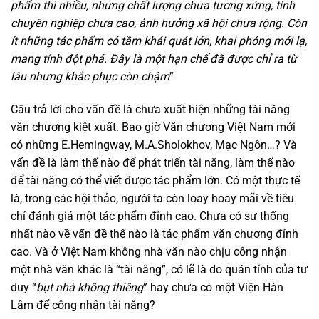
phẩm thì nhiều, nhưng chất lượng chưa tương xứng, tính
chuyên nghiệp chưa cao, ảnh hưởng xã hội chưa rộng. Còn
ít những tác phẩm có tầm khái quát lớn, khai phóng mới lạ,
mang tính đột phá. Đây là một hạn chế đã được chỉ ra từ
lâu nhưng khắc phục còn chậm
”
Câu trả lời cho vấn đề là chưa xuất hiện những tài năng
văn chương kiệt xuất. Bao giờ Văn chương Việt Nam mới
có những E.Hemingway, M.A.Sholokhov, Mạc Ngôn…? Và
vấn đề là làm thế nào để phát triển tài năng, làm thế nào
để tài năng có thể viết được tác phẩm lớn. Có một thực tế
là, trong các hội thảo, người ta còn loay hoay mãi về tiêu
chí đánh giá một tác phẩm đỉnh cao. Chưa có sư thống
nhất nào về vấn đề thế nào là tác phẩm văn chương đỉnh
cao. Và ở Việt Nam không nhà văn nào chịu công nhận
một nhà văn khác là “tài năng”, có lẽ là do quán tính của tư
duy “
bụt nhà không thiêng
” hay chưa có một Viện Hàn
Lâm để công nhận tài năng?