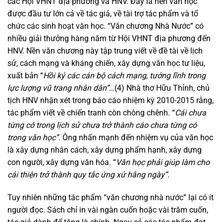
các Hội VHNT địa phương và HNV. Đây là nền văn học
được đầu tư lớn cả về tác giả, về tài trợ tác phẩm và tổ
chức các sinh hoạt văn học. “Văn chương Nhà Nước” có
nhiều giải thưởng hàng năm từ Hội VHNT địa phương đến
HNV. Nền văn chương này tập trung viết về đề tài về lịch
sử, cách mạng và kháng chiến, xây dựng văn học tư liệu,
xuất bản “
Hồi ký các cán bộ cách mạng, tướng lĩnh trong
lực lượng vũ trang nhân dân”
…(4) Nhà thơ Hữu Thỉnh, chủ
tịch HNV nhận xét trong báo cáo nhiệm kỳ 2010-2015 rằng,
tác phẩm viết về chiến tranh còn chông chênh. “
Cái chưa
từng có trong lịch sử chưa trở thành cáo chưa từng có
trong văn học”
. Ông nhấn mạnh đến nhiệm vụ của văn học
là xây dựng nhân cách, xây dựng phẩm hạnh, xây dựng
con người, xây dựng văn hóa. “
Văn học phải giúp làm cho
cái thiện trở thành quy tắc ứng xử hằng ngày”
.
Tuy nhiên những tác phẩm “văn chương nhà nước” lại có ít
người đọc. Sách chỉ in vài ngàn cuốn hoặc vài trăm cuốn,