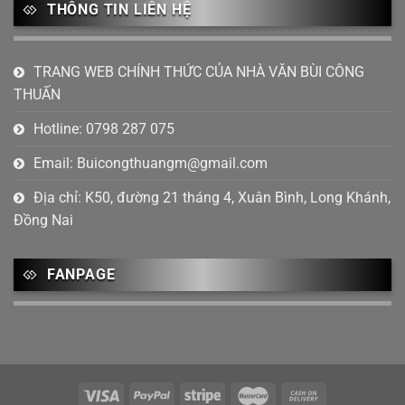
THÔNG TIN LIÊN HỆ
Tháng 8 2023
(1)
Tháng 7 2023
(6)
TRANG WEB CHÍNH THỨC CỦA NHÀ VĂN BÙI CÔNG
THUẤN
Tháng 6 2023
(4)
Hotline: 0798 287 075
Tháng 4 2023
(2)
Email:
Buicongthuangm@gmail.com
Tháng 2 2023
(1)
Địa chỉ: K50, đường 21 tháng 4, Xuân Bình, Long Khánh,
Tháng 1 2023
(2)
Đồng Nai
Tháng 12 2022
(4)
Tháng mười một 2022
(5)
FANPAGE
Tháng 10 2022
(1)
Tháng 9 2022
(2)
Tháng 8 2022
(3)