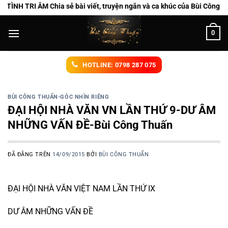
Chuyển
 ÂM Chia sẻ bài viết, truyện ngắn và ca khúc của Bùi Công Thuấn
đến
nội
0
dung
HOTLINE: 0798 287 075
BÙI CÔNG THUẤN-GÓC NHÌN RIÊNG
ĐẠI HỘI NHÀ VĂN VN LẦN THỨ 9-DƯ ÂM
NHỮNG VẤN ĐỀ-Bùi Công Thuấn
ĐÃ ĐĂNG TRÊN
14/09/2015
BỞI
BÙI CÔNG THUẤN
ĐẠI HỘI NHÀ VĂN VIỆT NAM LẦN THỨ IX
DƯ ÂM NHỮNG VẤN ĐỀ