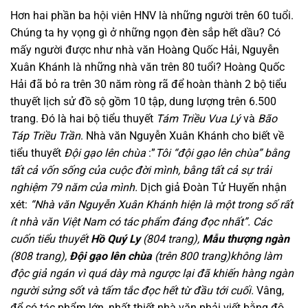
Hơn hai phần ba hội viên HNV là những người trên 60 tuổi.
Chúng ta hy vọng gì ở những ngọn đèn sắp hết dầu? Có
mấy người được như nhà văn Hoàng Quốc Hải, Nguyễn
Xuân Khánh là những nhà văn trên 80 tuổi? Hoàng Quốc
Hải đã bỏ ra trên 30 năm ròng rã để hoàn thành 2 bộ tiểu
thuyết lịch sử đồ sộ gồm 10 tập, dung lượng trên 6.500
trang. Đó là hai bộ tiểu thuyết
Tám Triều Vua Lý
và
Bão
Táp Triều Trần
. Nhà văn Nguyễn Xuân Khánh cho biết về
tiểu thuyết
Đội gạo lên chùa
:”
Tôi “đội gạo lên chùa” bằng
tất cả vốn sống của cuộc đời mình, bằng tất cả sự trải
nghiệm 79 năm của mình.
Dịch giả Đoàn Tử Huyến nhận
xét:
“Nhà văn Nguyễn Xuân Khánh hiện là một trong số rất
ít nhà văn Việt Nam có tác phẩm đáng đọc nhất”. Các
cuốn tiểu thuyết
Hồ Quý Ly
(804 trang),
Mẫu thượng ngàn
(808 trang),
Đội gạo lên chùa
(trên 800 trang)
không làm
độc giả ngán vì quá dày mà ngược lại đã khiến hàng ngàn
người sửng sốt và tấm tắc đọc hết từ đầu tới cuối.
Vâng,
để có tác phẩm lớn, nhất thiết nhà văn phải viết bằng độ