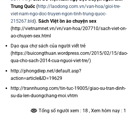
Trung Quốc
(
http://laodong.com.vn/van-hoa/gioi-tre-
viet-nam-ngo-doc-truyen-ngon-tinh-trung-quoc-
215267.bld
).
Sách Việt ồn ào chuyện sex
(http://vietnamnet.vn/vn/van-hoa/207710/sach-viet-on-
ao-chuyen-sex.html
Dạo qua chợ sách của người viết trẻ
(https://buicongthuan.wordpress.com/2015/02/15/dao-
qua-cho-sach-2014-cua-nguoi-viet-tre/)
http://phongdiep.net/default.asp?
action=article&ID=19629
http://trannhuong.com/tin-tuc-19005/giao-su-tran-dinh-
su-da-len-duongchang-moi.vhtm
Tổng số người xem : 18
, Xem hôm nay : 1