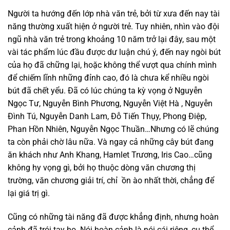
Người ta hướng đến lớp nhà văn trẻ, bởi từ xưa đến nay tài
năng thường xuất hiện ở người trẻ. Tuy nhiên, nhìn vào đội
ngũ nhà văn trẻ trong khoảng 10 năm trở lại đây, sau một
vài tác phẩm lúc đầu được dư luận chú ý, đến nay ngòi bút
của họ đã chững lại, hoặc không thể vượt qua chính mình
để chiếm lĩnh những đỉnh cao, đó là chưa kể nhiều ngòi
bút đã chết yểu. Đã có lúc chúng ta kỳ vọng ở Nguyễn
Ngọc Tư, Nguyễn Bình Phương, Nguyễn Việt Hà , Nguyễn
Đình Tú, Nguyễn Danh Lam, Đỗ Tiến Thụy, Phong Điệp,
Phan Hồn Nhiên, Nguyễn Ngọc Thuần…Nhưng có lẽ chúng
ta còn phải chờ lâu nữa. Và ngay cả những cây bút đang
ăn khách như Anh Khang, Hamlet Trương, Iris Cao…cũng
không hy vọng gì, bởi họ thuộc dòng văn chương thị
trường, văn chương giải trí, chỉ ồn ào nhất thời, chẳng để
lại giá trị gì.
Cũng có những tài năng đã được khẳng định, nhưng hoàn
cảnh đã trói tay họ. Nói hoàn cảnh là nói cái riêng, cụ thể