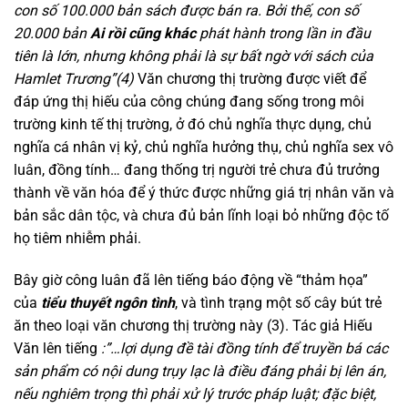
con số 100.000 bản sách được bán ra. Bởi thế, con số
20.000 bản
Ai rồi cũng khác
phát hành trong lần in đầu
tiên là lớn, nhưng không phải là sự bất ngờ với sách của
Hamlet Trương”
(4)
Văn chương thị trường được viết để
đáp ứng thị hiếu của công chúng đang sống trong môi
trường kinh tế thị trường, ở đó chủ nghĩa thực dụng, chủ
nghĩa cá nhân vị kỷ, chủ nghĩa hưởng thụ, chủ nghĩa sex vô
luân, đồng tính… đang thống trị người trẻ chưa đủ trưởng
thành về văn hóa để ý thức được những giá trị nhân văn và
bản sắc dân tộc, và chưa đủ bản lĩnh loại bỏ những độc tố
họ tiêm nhiễm phải.
Bây giờ công luân đã lên tiếng báo động về “thảm họa”
của
tiểu thuyết ngôn tình
, và tình trạng một số cây bút trẻ
ăn theo loại văn chương thị trường này (3). Tác giả Hiếu
Văn lên tiếng
:”
…lợi dụng đề tài đồng tính để truyền bá các
sản phẩm có nội dung trụy lạc là điều đáng phải bị lên án,
nếu nghiêm trọng thì phải xử lý trước pháp luật; đặc biệt,