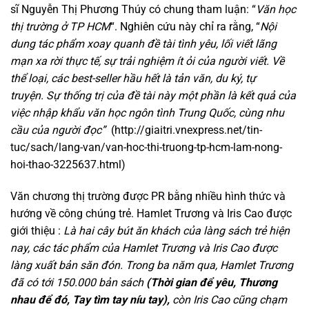
sĩ Nguyễn Thị Phương Thúy có chung tham luận: “
Văn học
thị trường ở TP HCM
“. Nghiên cứu này chỉ ra rằng, “
Nội
dung tác phẩm xoay quanh đề tài tình yêu, lối viết lãng
mạn xa rời thực tế,
sự trải nghiệm ít ỏi của người viết. Về
thể loại, các
best-seller
hầu hết là tản văn, du ký, tự
truyện. Sự thống trị của đề tài này một phần là kết quả của
việc nhập khẩu văn học ngôn tình Trung Quốc, cùng nhu
cầu của người đọc”
(http://giaitri.vnexpress.net/tin-
tuc/sach/lang-van/van-hoc-thi-truong-tp-hcm-lam-nong-
hoi-thao-3225637.html)
Văn chương thị trường được PR bằng nhiều hình thức và
hướng về công chúng trẻ. Hamlet Trương và Iris Cao được
giới thiệu :
Là hai cây bút ăn khách của làng sách trẻ hiện
nay, các tác phẩm của Hamlet Trương và Iris Cao được
làng xuất bản săn đón. Trong ba năm qua, Hamlet Trương
đã có tới 150.000 bản sách
(
Thời gian để yêu, Thương
nhau để đó, Tay tìm tay níu tay
),
còn Iris Cao cũng chạm