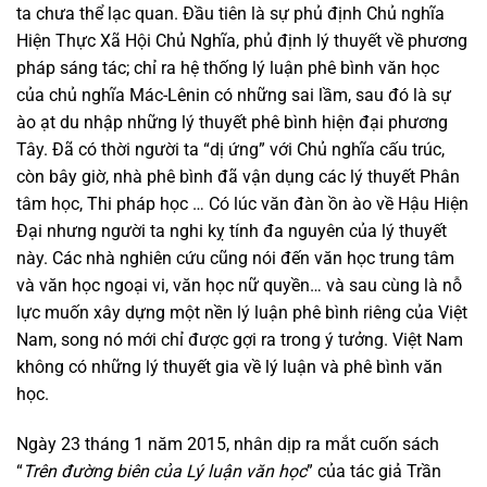
ta chưa thể lạc quan. Đầu tiên là sự phủ định Chủ nghĩa
Hiện Thực Xã Hội Chủ Nghĩa, phủ định lý thuyết về phương
pháp sáng tác; chỉ ra hệ thống lý luận phê bình văn học
của chủ nghĩa Mác-Lênin có những sai lầm, sau đó là sự
ào ạt du nhập những lý thuyết phê bình hiện đại phương
Tây. Đã có thời người ta “dị ứng” với Chủ nghĩa cấu trúc,
còn bây giờ, nhà phê bình đã vận dụng các lý thuyết Phân
tâm học, Thi pháp học … Có lúc văn đàn ồn ào về Hậu Hiện
Đại nhưng người ta nghi kỵ tính đa nguyên của lý thuyết
này. Các nhà nghiên cứu cũng nói đến văn học trung tâm
và văn học ngoại vi, văn học nữ quyền… và sau cùng là nỗ
lực muốn xây dựng một nền lý luận phê bình riêng của Việt
Nam, song nó mới chỉ được gợi ra trong ý tưởng. Việt Nam
không có những lý thuyết gia về lý luận và phê bình văn
học.
Ngày 23 tháng 1 năm 2015, nhân dịp ra mắt cuốn sách
“
Trên đường biên của Lý luận văn học
” của tác giả Trần