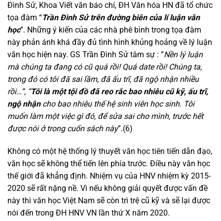
Đình Sử, Khoa Viết văn báo chí, ĐH Văn hóa HN đã tổ chức
tọa đàm “
Trần Đình Sử trên đường biên của lí luận văn
học
”. Những ý kiến của các nhà phê bình trong tọa đàm
này phản ánh khá đầy đủ tình hình khủng hoảng về lý luận
văn học hiện nay. GS Trần Đình Sử tâm sự : ”
Nền lý luận
mà chúng ta đang có cũ quá rồi! Quá date rồi! Chúng ta,
trong đó có tôi đã sai lầm, đã ấu trĩ, đã ngộ nhận nhiều
rồi…”,
“
Tôi là một tội đồ đã reo rắc bao nhiêu cũ kỹ, ấu trĩ,
ngộ nhận
cho bao nhiêu thế hệ sinh viên học sinh. Tôi
muốn làm một việc gì đó, để sửa sai cho mình, trước hết
được nói ở trong cuốn sách này
”.(6)
Không có một hệ thống lý thuyết văn học tiên tiến dẫn đạo,
văn học sẽ không thể tiến lên phía trước. Điều này văn học
thế giới đã khẳng định. Nhiệm vụ của HNV nhiệm kỳ 2015-
2020 sẽ rất nặng nề. Vì nếu không giải quyết được vấn đề
này thì văn học Việt Nam sẽ còn trì trệ cũ kỹ và sẽ lại được
nói đến trong ĐH HNV VN lần thứ X năm 2020.