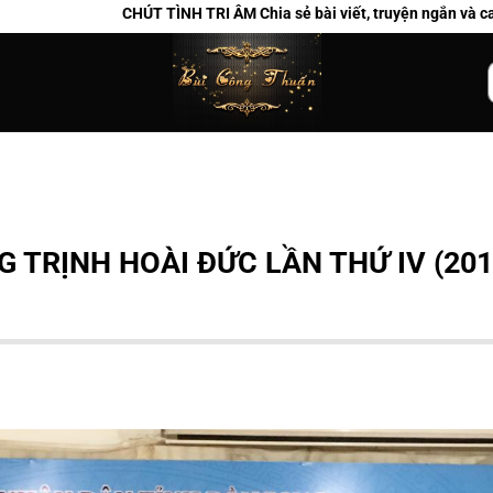
T TÌNH TRI ÂM Chia sẻ bài viết, truyện ngắn và ca khúc của Bùi Công 
k
G TRỊNH HOÀI ĐỨC LẦN THỨ IV (201