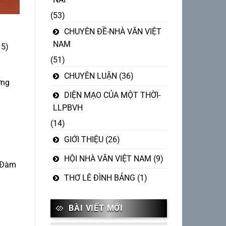
(53)
CHUYÊN ĐỀ-NHÀ VĂN VIỆT
NAM
15)
(51)
CHUYÊN LUẬN
(36)
ơng
DIỆN MẠO CỦA MỘT THỜI-
LLPBVH
(14)
GIỚI THIỆU
(26)
HỘI NHÀ VĂN VIỆT NAM
(9)
, Đàm
THƠ LÊ ĐÌNH BẢNG
(1)
BÀI VIẾT MỚI