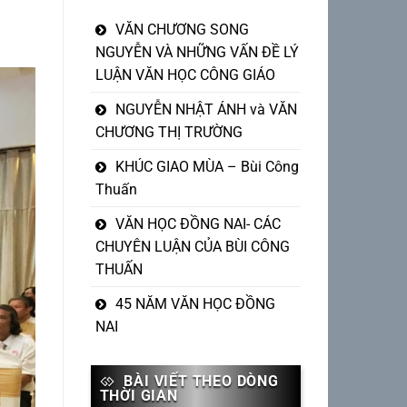
VĂN CHƯƠNG SONG
NGUYỄN VÀ NHỮNG VẤN ĐỀ LÝ
LUẬN VĂN HỌC CÔNG GIÁO
NGUYỄN NHẬT ÁNH và VĂN
CHƯƠNG THỊ TRƯỜNG
KHÚC GIAO MÙA – Bùi Công
Thuấn
VĂN HỌC ĐỒNG NAI- CÁC
CHUYÊN LUẬN CỦA BÙI CÔNG
THUẤN
45 NĂM VĂN HỌC ĐỒNG
NAI
BÀI VIẾT THEO DÒNG
THỜI GIAN