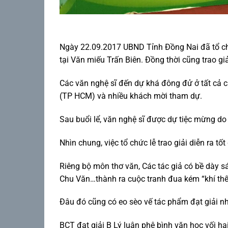
Ngày 22.09.2017 UBND Tỉnh Đồng Nai đã tổ chứ
tại Văn miếu Trấn Biên. Đồng thời cũng trao gi
Các văn nghệ sĩ đến dự khá đông đử ở tất cả
(TP HCM) và nhiều khách mời tham dự.
Sau buổi lể, văn nghệ sĩ được dự tiệc mừng d
Nhìn chung, việc tổ chức lễ trao giải diễn ra tốt
Riêng bộ môn thơ văn, Các tác giả có bề dày s
Chu Văn…thành ra cuộc tranh đua kém “khí thế
Đâu đó cũng có eo sèo vế tác phẩm đạt giải nh
BCT đạt giải B Lý luận phê bình văn học vối ha