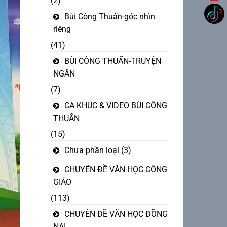
(2)
Bùi Công Thuấn-góc nhìn
riêng
(41)
BÙI CÔNG THUẤN-TRUYỆN
NGẮN
(7)
CA KHÚC & VIDEO BÙI CÔNG
THUẤN
(15)
Chưa phần loại
(3)
CHUYÊN ĐỀ VĂN HỌC CÔNG
GIÁO
(113)
CHUYÊN ĐỀ VĂN HỌC ĐỒNG
NAI