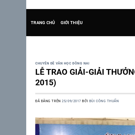
Chuyển
CHÚ
đến
nội
TRANG CHỦ
GIỚI THIỆU
dung
CHUYÊN ĐỀ VĂN HỌC ĐỒNG NAI
LỄ TRAO GIẢI-GIẢI THƯỞN
2015)
ĐÃ ĐĂNG TRÊN
25/09/2017
BỞI
BÙI CÔNG THUẤN