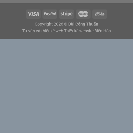
Tháng 8 2022
(3)
Tháng 7 2022
(3)
Copyright 2026 ©
Bùi Công Thuấn
Tháng 6 2022
(2)
Tư vấn và thiết kế web
Thiết kế website Biên Hòa
Tháng 5 2022
(3)
Tháng 4 2022
(5)
Tháng 3 2022
(5)
Tháng 2 2022
(4)
Tháng 1 2022
(3)
Tháng 12 2021
(4)
Tháng mười một 2021
(3)
Tháng 10 2021
(3)
Tháng 9 2021
(1)