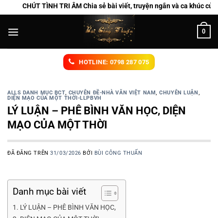
Chuyển
CHÚT TÌNH TRI ÂM Chia sẻ bài viết, truyện ngắn và ca khúc của Bùi 
đến
nội
0
dung
HOTLINE: 0798 287 075
ALLS DANH MỤC BCT
,
CHUYÊN ĐỀ-NHÀ VĂN VIỆT NAM
,
CHUYÊN LUẬN
,
DIỆN MẠO CỦA MỘT THỜI-LLPBVH
LÝ LUẬN – PHÊ BÌNH VĂN HỌC, DIỆN
MẠO CỦA MỘT THỜI
ĐÃ ĐĂNG TRÊN
31/03/2026
BỞI
BÙI CÔNG THUẤN
Danh mục bài viết
LÝ LUẬN – PHÊ BÌNH VĂN HỌC,