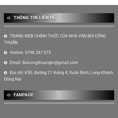
Tháng 10 2023
(3)
Tháng 9 2023
(2)
THÔNG TIN LIÊN HỆ
Tháng 8 2023
(1)
Tháng 7 2023
(6)
TRANG WEB CHÍNH THỨC CỦA NHÀ VĂN BÙI CÔNG
THUẤN
Tháng 6 2023
(4)
Hotline: 0798 287 075
Tháng 4 2023
(2)
Email:
Buicongthuangm@gmail.com
Tháng 2 2023
(1)
Địa chỉ: K50, đường 21 tháng 4, Xuân Bình, Long Khánh,
Tháng 1 2023
(2)
Đồng Nai
Tháng 12 2022
(4)
Tháng mười một 2022
(5)
FANPAGE
Tháng 10 2022
(1)
Tháng 9 2022
(2)