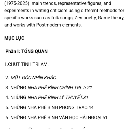
(1975-2025): main trends, representative figures, and
experiments in writing criticism using different methods for
specific works such as folk songs, Zen poetry, Game theory,
and works with Postmodern elements.
MỤC LỤC
Phần I: TỔNG QUAN
1.CHÚT TÌNH TRI ÂM.
MỘT GÓC NHÌN
KHÁC
.
NHỮNG
NHÀ PHÊ BÌNH CHÍNH TRỊ. tr.21
NHỮNG
NHÀ PHÊ BÌNH LÝ THUYẾT.31
NHỮNG NHÀ PHÊ BÌNH PHONG TRÀO.44
NHỮNG NHÀ PHÊ BÌNH VĂN HỌC HẢI NGOẠI.51