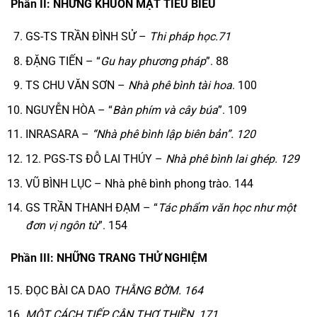
Phần II: NHỮNG KHUÔN MẶT TIÊU BIỂU
GS-TS TRẦN ĐÌNH SỬ –
Thi pháp học.71
ĐẶNG TIẾN – “
Gu hay phương pháp
”. 88
TS CHU VĂN SƠN –
Nhà phê bình tài hoa
. 100
NGUYỄN HÒA – “
Bàn phím và cây búa
”. 109
INRASARA –
“Nhà phê bình lập biên bản”. 120
12. PGS-TS ĐỖ LAI THÚY –
Nhà phê bình lai ghép. 129
VŨ BÌNH LỤC – Nhà phê bình phong trào. 144
GS TRẦN THANH ĐẠM – “
Tác phẩm văn học như một
đơn vị ngôn từ
”. 154
Phần III: NHỮNG TRANG THỬ NGHIỆM
ĐỌC BÀI CA DAO
THẰNG BỜM. 164
MỘT CÁCH TIẾP CẬN THƠ THIỀN. 171