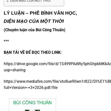
DIỆN MẠO CỦA MỘT THỜI
LÝ LUẬN – PHÊ BÌNH VĂN HỌC,
DIỆN MẠO CỦA MỘT THỜI
(Chuyên luận của Bùi Công Thuấn)
***
BẠN TẢI VỀ ĐỂ ĐỌC THEO LINK:
https://drive.google.com/file/d/1S499PAdWy5phGhpbMKkA
usp=sharing
https://www.mediafire.com/file/xto8ue90wn1r822/DI%E
full+Version+-+3+2026.pdf/file