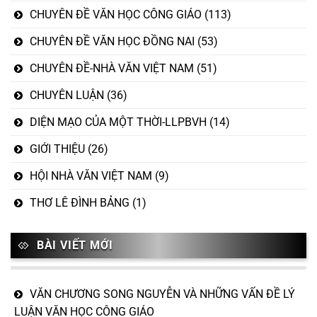
CHUYÊN ĐỀ VĂN HỌC CÔNG GIÁO
(113)
CHUYÊN ĐỀ VĂN HỌC ĐỒNG NAI
(53)
CHUYÊN ĐỀ-NHÀ VĂN VIỆT NAM
(51)
CHUYÊN LUẬN
(36)
DIỆN MẠO CỦA MỘT THỜI-LLPBVH
(14)
GIỚI THIỆU
(26)
HỘI NHÀ VĂN VIỆT NAM
(9)
THƠ LÊ ĐÌNH BẢNG
(1)
BÀI VIẾT MỚI
VĂN CHƯƠNG SONG NGUYỄN VÀ NHỮNG VẤN ĐỀ LÝ
LUẬN VĂN HỌC CÔNG GIÁO