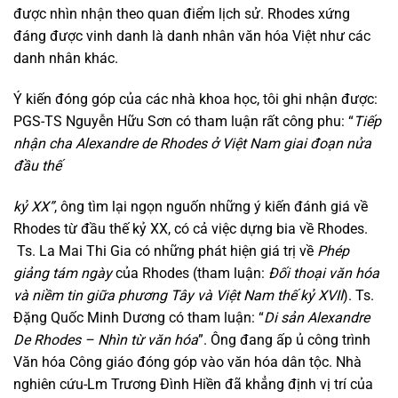
được nhìn nhận theo quan điểm lịch sử. Rhodes xứng
đáng được vinh danh là danh nhân văn hóa Việt như các
danh nhân khác.
Ý kiến đóng góp của các nhà khoa học, tôi ghi nhận được:
PGS-TS Nguyễn Hữu Sơn có tham luận rất công phu: “
Tiếp
nhận cha Alexandre de Rhodes ở Việt Nam giai đoạn nửa
đầu thế
kỷ XX”
, ông tìm lại ngọn nguốn những ý kiến đánh giá về
Rhodes từ đầu thế kỷ XX, có cả việc dựng bia về Rhodes.
Ts. La Mai Thi Gia có những phát hiện giá trị về
Phép
giảng tám ngày
của Rhodes (tham luận:
Đối thoại văn hóa
và niềm tin giữa phương Tây và Việt Nam thế kỷ XVII
). Ts.
Đặng Quốc Minh Dương có tham luận: “
Di sản Alexandre
De Rhodes – Nhìn từ văn hóa
”. Ông đang ấp ủ công trình
Văn hóa Công giáo đóng góp vào văn hóa dân tộc. Nhà
nghiên cứu-Lm Trương Đình Hiền đã khẳng định vị trí của