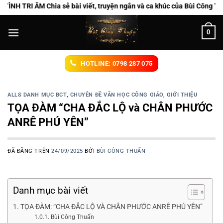
Chuyển
M Chia sẻ bài viết, truyện ngắn và ca khúc của Bùi Công Thuấn
đến
nội
0
dung
HOTLINE: 0798 287 075
ALLS DANH MỤC BCT
,
CHUYÊN ĐỀ VĂN HỌC CÔNG GIÁO
,
GIỚI THIỆU
TỌA ĐÀM “CHA ĐẮC LỘ và CHÂN PHƯỚC
ANRÊ PHÚ YÊN”
ĐÃ ĐĂNG TRÊN
24/09/2025
BỞI
BÙI CÔNG THUẤN
Danh mục bài viết
TỌA ĐÀM: “CHA ĐẮC LỘ VÀ CHÂN PHƯỚC ANRÊ PHÚ YÊN”
Bùi Công Thuấn