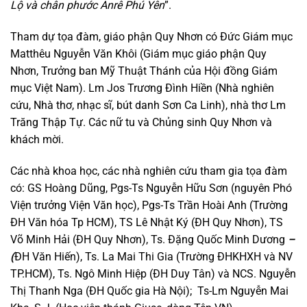
Lộ và chân phước Anrê Phú Yên
”.
Tham dự tọa đàm, giáo phận Quy Nhơn có Đức Giám mục
Matthêu Nguyễn Văn Khôi (Giám mục giáo phận Quy
Nhơn, Trưởng ban Mỹ Thuật Thánh của Hội đồng Giám
mục Việt Nam). Lm Jos Trương Đình Hiền (Nhà nghiên
cứu, Nhà thơ, nhạc sĩ, bút danh Sơn Ca Linh), nhà thơ Lm
Trăng Thập Tự. Các nữ tu và Chủng sinh Quy Nhơn và
khách mời.
Các nhà khoa học, các nhà nghiên cứu tham gia tọa đàm
có: GS Hoàng Dũng, Pgs-Ts Nguyễn Hữu Sơn (nguyên Phó
Viện trưởng Viện Văn học), Pgs-Ts Trần Hoài Anh (Trường
ĐH Văn hóa Tp HCM), TS Lê Nhật Ký (ĐH Quy Nhơn), TS
Võ Minh Hải (ĐH Quy Nhơn), Ts. Đặng Quốc Minh Dương
–
(
ĐH Văn Hiến), Ts. La Mai Thi Gia (Trường ĐHKHXH và NV
TP.HCM), Ts. Ngô Minh Hiệp (ĐH Duy Tân) và NCS. Nguyễn
Thị Thanh Nga (ĐH Quốc gia Hà Nội); Ts-Lm Nguyễn Mai