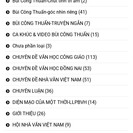
Bùi Công Thuấn-Chút tình tri âm
(2)
Bùi Công Thuấn-góc nhìn riêng
(41)
BÙI CÔNG THUẤN-TRUYỆN NGẮN
(7)
CA KHÚC & VIDEO BÙI CÔNG THUẤN
(15)
Chưa phần loại
(3)
CHUYÊN ĐỀ VĂN HỌC CÔNG GIÁO
(113)
CHUYÊN ĐỀ VĂN HỌC ĐỒNG NAI
(53)
CHUYÊN ĐỀ-NHÀ VĂN VIỆT NAM
(51)
CHUYÊN LUẬN
(36)
DIỆN MẠO CỦA MỘT THỜI-LLPBVH
(14)
GIỚI THIỆU
(26)
HỘI NHÀ VĂN VIỆT NAM
(9)