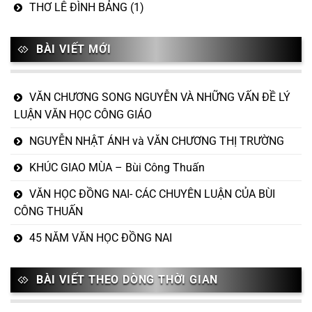
THƠ LÊ ĐÌNH BẢNG
(1)
BÀI VIẾT MỚI
VĂN CHƯƠNG SONG NGUYỄN VÀ NHỮNG VẤN ĐỀ LÝ
LUẬN VĂN HỌC CÔNG GIÁO
NGUYỄN NHẬT ÁNH và VĂN CHƯƠNG THỊ TRƯỜNG
KHÚC GIAO MÙA – Bùi Công Thuấn
VĂN HỌC ĐỒNG NAI- CÁC CHUYÊN LUẬN CỦA BÙI
CÔNG THUẤN
45 NĂM VĂN HỌC ĐỒNG NAI
BÀI VIẾT THEO DÒNG THỜI GIAN