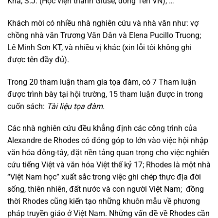
Kha, S.J. (Học viện thánh Giuse, dòng Tên VN), …
Khách mời có nhiều nhà nghiên cứu và nhà văn như: vợ
chồng nhà văn Trương Văn Dân và Elena Pucillo Truong;
Lê Minh Sơn KT, và nhiều vị khác (xin lỗi tôi không ghi
được tên đầy đủ).
Trong 20 tham luận tham gia tọa đàm, có 7 Tham luận
được trình bày tại hội trường, 15 tham luận được in trong
cuốn sách:
Tài liệu tọa đàm.
Các nhà nghiên cứu đều khẳng định các công trình của
Alexandre de Rhodes có đóng góp to lớn vào việc hội nhập
văn hóa đông-tây, đặt nền tảng quan trọng cho việc nghiên
cứu tiếng Việt và văn hóa Việt thế kỷ 17; Rhodes là một nhà
“Việt Nam học” xuất sắc trong việc ghi chép thực địa đời
sống, thiên nhiên, đất nước và con người Việt Nam; đồng
thời Rhodes cũng kiến tạo những khuôn mẫu về phương
pháp truyền giáo ở Việt Nam. Những vấn đề về Rhodes cần