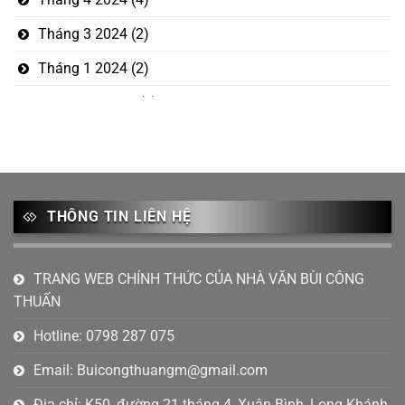
Tháng 3 2024
(2)
Tháng 1 2024
(2)
Tháng 12 2023
(5)
Tháng mười một 2023
(1)
Tháng 10 2023
(3)
Tháng 9 2023
(2)
THÔNG TIN LIÊN HỆ
Tháng 8 2023
(1)
Tháng 7 2023
(6)
TRANG WEB CHÍNH THỨC CỦA NHÀ VĂN BÙI CÔNG
THUẤN
Tháng 6 2023
(4)
Hotline: 0798 287 075
Tháng 4 2023
(2)
Email:
Buicongthuangm@gmail.com
Tháng 2 2023
(1)
Địa chỉ: K50, đường 21 tháng 4, Xuân Bình, Long Khánh,