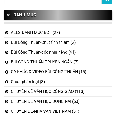
DANH MỤC
ALLS DANH MỤC BCT
(27)
Bùi Công Thuấn-Chút tình tri âm
(2)
Bùi Công Thuấn-góc nhìn riêng
(41)
BÙI CÔNG THUẤN-TRUYỆN NGẮN
(7)
CA KHÚC & VIDEO BÙI CÔNG THUẤN
(15)
Chưa phần loại
(3)
CHUYÊN ĐỀ VĂN HỌC CÔNG GIÁO
(113)
CHUYÊN ĐỀ VĂN HỌC ĐỒNG NAI
(53)
CHUYÊN ĐỀ-NHÀ VĂN VIỆT NAM
(51)