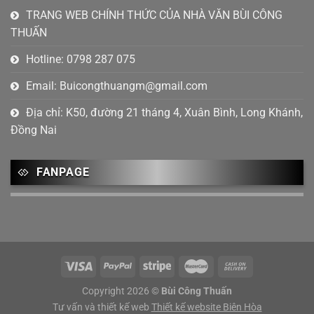
Tháng 7 2023
(6)
TRANG WEB CHÍNH THỨC CỦA NHÀ VĂN BÙI CÔNG
THUẤN
Tháng 6 2023
(4)
Hotline: 0798 287 075
Tháng 4 2023
(2)
Email:
Buicongthuangm@gmail.com
Tháng 2 2023
(1)
Địa chỉ: K50, đường 21 tháng 4, Xuân Bình, Long Khánh,
Tháng 1 2023
(2)
Đồng Nai
Tháng 12 2022
(4)
Tháng mười một 2022
(5)
FANPAGE
Tháng 10 2022
(1)
Tháng 9 2022
(2)
Tháng 8 2022
(3)
Tháng 7 2022
(3)
Copyright 2026 ©
Bùi Công Thuấn
Tháng 6 2022
(2)
Tư vấn và thiết kế web
Thiết kế website Biên Hòa