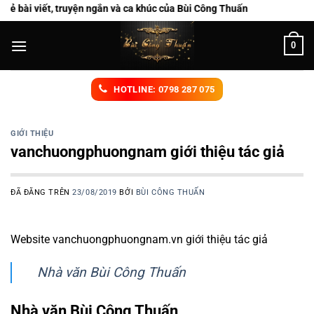
Chuyển
i viết, truyện ngắn và ca khúc của Bùi Công Thuấn
đến
nội
0
dung
HOTLINE: 0798 287 075
GIỚI THIỆU
vanchuongphuongnam giới thiệu tác giả
ĐÃ ĐĂNG TRÊN
23/08/2019
BỞI
BÙI CÔNG THUẤN
Website vanchuongphuongnam.vn giới thiệu tác giả
Nhà văn Bùi Công Thuấn
Nhà văn Bùi Công Thuấn