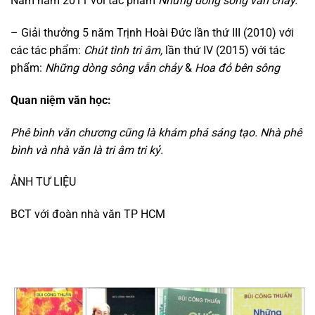
Nam năm 2011 với tác phẩm
Những dòng sông vẫn chảy.
– Giải thưởng 5 năm Trịnh Hoài Đức lần thứ III (2010) với
các tác phẩm:
Chút tình tri âm,
lần thứ IV (2015) với tác
phẩm:
Những dòng sông vẫn chảy
&
Hoa đỏ bên sông
Quan niệm văn học:
Phê bình văn chương cũng là khám phá sáng tạo. Nhà phê
bình và nhà văn là tri âm tri kỷ.
ẢNH TƯ LIỆU
BCT với đoàn nhà văn TP HCM