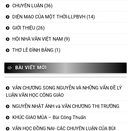
CHUYÊN LUẬN
(36)
DIỆN MẠO CỦA MỘT THỜI-LLPBVH
(14)
GIỚI THIỆU
(26)
HỘI NHÀ VĂN VIỆT NAM
(9)
THƠ LÊ ĐÌNH BẢNG
(1)
BÀI VIẾT MỚI
VĂN CHƯƠNG SONG NGUYỄN VÀ NHỮNG VẤN ĐỀ LÝ
LUẬN VĂN HỌC CÔNG GIÁO
NGUYỄN NHẬT ÁNH và VĂN CHƯƠNG THỊ TRƯỜNG
KHÚC GIAO MÙA – Bùi Công Thuấn
VĂN HỌC ĐỒNG NAI- CÁC CHUYÊN LUẬN CỦA BÙI