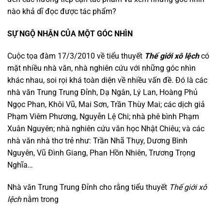
nào khả dĩ đọc được tác phẩm?
SỰ NGỘ NHẬN CỦA
MỘT
GÓC NHÌN
Cuộc tọa đàm 17/3/2010 về tiểu thuyết
Thế giới xô lệch
có
mặt nhiều nhà văn, nhà nghiên cứu với những góc nhìn
khác nhau, soi rọi khá toàn diện về nhiều vấn đề. Đó là các
nhà văn Trung Trung Đỉnh, Dạ Ngân, Lý Lan, Hoàng Phủ
Ngọc Phan, Khôi Vũ, Mai Sơn, Trần Thùy Mai; các dịch giả
Phạm Viêm Phương, Nguyễn Lệ Chi; nhà phê bình Phạm
Xuân Nguyên; nhà nghiên cứu văn học Nhật Chiêu; và các
nhà văn nhà thơ trẻ như: Trần Nhã Thụy, Dương Bình
Nguyên, Vũ Đình Giang, Phan Hồn Nhiên, Trương Trọng
Nghĩa…
Nhà văn Trung Trung Đỉnh cho rằng tiểu thuyết
Thế giới xô
lệch
nằm trong