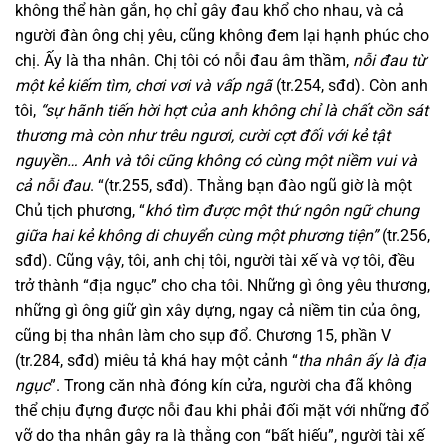
không thể hàn gắn, họ chỉ gây đau khổ cho nhau, và cả
người đàn ông chị yêu, cũng không đem lại hạnh phúc cho
chị. Ấy là tha nhân. Chị tôi có nỗi đau âm thầm,
nỗi đau từ
một kẻ kiếm tìm, chơi vơi và vấp ngã
(tr.254, sđd). Còn anh
tôi,
“sự hãnh tiến hời hợt của anh không chỉ là chất cồn sát
thương mà còn như trêu ngươi, cười cợt đối với kẻ tật
nguyền… Anh và tôi cũng không có cùng một niềm vui và
cả nỗi đau
. “(tr.255, sđd). Thằng bạn đào ngũ giờ là một
Chủ tịch phương, “
khó tìm được một thứ ngôn ngữ chung
giữa hai kẻ không di chuyển cùng một phương tiện”
(tr.256,
sđd). Cũng vậy, tôi, anh chị tôi, người tài xế và vợ tôi, đều
trở thành “địa ngục” cho cha tôi. Những gì ông yêu thương,
những gì ông giữ gìn xây dựng, ngay cả niềm tin của ông,
cũng bị tha nhân làm cho sụp đổ. Chương 15, phần V
(tr.284, sđd) miêu tả khá hay một cảnh “
tha nhân ấy là địa
ngục
”. Trong căn nhà đóng kín cửa, người cha đã không
thể chịu đựng được nỗi đau khi phải đối mặt với những đổ
vỡ do tha nhân gây ra là thằng con “bất hiếu”, người tài xế