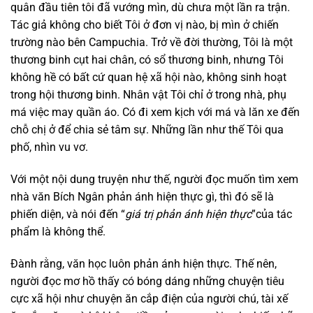
quân đầu tiên tôi đã vướng mìn, dù chưa một lần ra trận.
Tác giả không cho biết Tôi ở đơn vị nào, bị mìn ở chiến
trường nào bên Campuchia. Trở về đời thường, Tôi là một
thương binh cụt hai chân, có sổ thương binh, nhưng Tôi
không hề có bất cứ quan hệ xã hội nào, không sinh hoạt
trong hội thương binh. Nhân vật Tôi chỉ ở trong nhà, phụ
má việc may quần áo. Có đi xem kịch với má và lăn xe đến
chỗ chị ở để chia sẻ tâm sự. Những lần như thế Tôi qua
phố, nhìn vu vơ.
Với một nội dung truyện như thế, người đọc muốn tìm xem
nhà văn Bích Ngân phản ánh hiện thực gì, thì đó sẽ là
phiến diện, và nói đến “
giá trị phản ánh hiện thực
”của tác
phẩm là không thể.
Đành rằng, văn học luôn phản ánh hiện thực. Thế nên,
người đọc mơ hồ thấy có bóng dáng những chuyện tiêu
cực xã hội như chuyện ăn cắp điện của người chú, tài xế