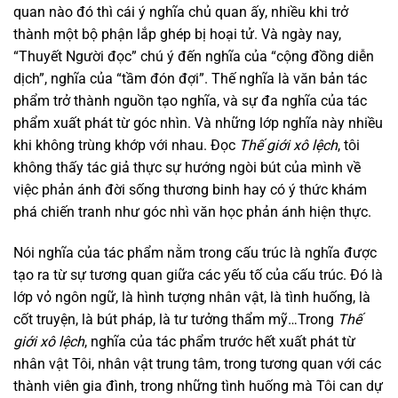
quan nào đó thì cái ý nghĩa chủ quan ấy, nhiều khi trở
thành một bộ phận lắp ghép bị hoại tử. Và ngày nay,
“Thuyết Người đọc” chú ý đến nghĩa của “cộng đồng diễn
dịch”, nghĩa của “tầm đón đợi”. Thế nghĩa là văn bản tác
phẩm trở thành nguồn tạo nghĩa, và sự đa nghĩa của tác
phẩm xuất phát từ góc nhìn. Và những lớp nghĩa này nhiều
khi không trùng khớp với nhau. Đọc
Thế giới xô lệch
, tôi
không thấy tác giả thực sự hướng ngòi bút của mình về
việc phản ánh đời sống thương binh hay có ý thức khám
phá chiến tranh như góc nhì văn học phản ánh hiện thực.
Nói nghĩa của tác phẩm nằm trong cấu trúc là nghĩa được
tạo ra từ sự tương quan giữa các yếu tố của cấu trúc. Đó là
lớp vỏ ngôn ngữ, là hình tượng nhân vật, là tình huống, là
cốt truyện, là bút pháp, là tư tưởng thẩm mỹ…Trong
Thế
giới xô lệch
, nghĩa của tác phẩm trước hết xuất phát từ
nhân vật Tôi, nhân vật trung tâm, trong tương quan với các
thành viên gia đình, trong những tình huống mà Tôi can dự