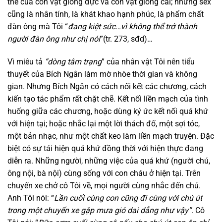
thể của con vật giống đực và con vật giống cái; nhưng sex
cũng là nhân tính, là khát khao hạnh phúc, là phẩm chất
đàn ông mà Tôi “
đang kiệt sức…vì không thể trở thành
người đàn ông như chị nói
”(tr. 273, sđd)…
Vì miêu tả
“dòng tâm trạng
” của nhân vật Tôi nên tiểu
thuyết của Bích Ngân làm mờ nhòe thời gian và không
gian. Nhưng Bích Ngân có cách nối kết các chương, cách
kiến tạo tác phẩm rất chặt chẽ. Kết nối liền mạch của tình
huống giữa các chương, hoặc dùng ký ức kết nối quá khứ
với hiện tại; hoặc nhắc lại một lời thách đố, một sợi tóc,
một bản nhạc, như một chất keo làm liền mạch truyện. Đặc
biệt có sự tái hiện quá khứ đồng thời với hiện thực đang
diễn ra. Những người, những việc của quá khứ (người chú,
ông nội, bà nội) cùng sống với con cháu ở hiện tại. Trên
chuyến xe chở cô Tôi về, mọi người cùng nhắc đến chú.
Anh Tôi nói: “
Lần cuối cùng con cũng đi cùng với chú út
trong một chuyến xe gặp mưa gió dai dẳng như vậy”
. Cô