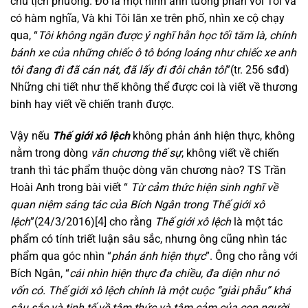
chủ tịch phường. Đó là một hình ảnh tương phản với Tôi và
có hàm nghĩa, Và khi Tôi lăn xe trên phố, nhìn xe cộ chạy
qua, “
Tôi không ngăn được ý nghĩ hằn học tối tăm là, chính
bánh xe của những chiếc ô tô bóng loáng như chiếc xe anh
tôi đang đi đã cán nát, đã lấy đi đôi chân tôi
”(tr. 256 sđd)
Những chi tiết như thế không thể được coi là viết về thương
binh hay viết về chiến tranh được.
Vậy nếu
Thế giới xô lệch
không phản ánh hiện thực, không
nằm trong dòng
văn chương thế sự
, không viết về chiến
tranh thì tác phẩm thuộc dòng văn chương nào? TS Trần
Hoài Anh trong bài viết “
Từ cảm thức hiện sinh nghĩ về
quan niệm sáng tác của Bích Ngân trong Thế giới xô
lệch
”(24/3/2016)[4] cho rằng
Thế giới xô lệch
là một tác
phẩm có tính triết luận sâu sắc, nhưng ông cũng nhìn tác
phẩm qua góc nhìn “
phản ánh hiện thực
”. Ông cho rằng với
Bích Ngân, “
cái nhìn hiện thực đa chiều, đa diện như nó
vốn có
.
Thế giới xô lệch
chính là một cuộc “giải phẫu” khá
sâu sắc và tinh tế về tâm thức và tâm cảm của con người