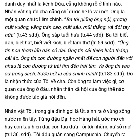
danh duy nhất là kênh Dừa, cũng không rõ ở tỉnh nào.
Nhân vật người cha cũng chỉ được hé lộ vài nét. Ông là
một quan chức liêm chính. “
Ba tôi giống ông nội, gương
mặt vuông, vầng trán cao, mắt sâu, mũi thẳng. và đôi tay
nữa
” (tr.43 sđd). Ông sắp tuổi hưu (tr.44 sđd). Ba tôi biết
đàn, biết hát, biết viết kịch, biết làm thơ (tr. 59 sđd).
“
Ông
tin hoa thơm lấn dần cỏ dại. Ông tin cái thiện luôn thắng
cái ác. Ông tin con đường ngắn nhất để con người đến với
nhau là con đường từ trái tim đến trái tim. Và ông tin vào
sự trong sạch, trước hết là của chính mình
”(tr.183 sđd). Đó
là nhận thức của Tôi về cha. Còn ông ta làm việc gì, cơ
quan của ông ở đâu, nhân thân xã hội của ông thế nào
không được tác giả nói đến.
Nhân vật Tôi, trong gia đình gọi là Út, sinh ra ở vùng sông
nước miền tây. Từng đậu Đại học Hàng hải, ước mơ chỉ
huy con tàu hiện đại, con tàu đưa Tôi tới những xứ sở mới
(tr.136, sđd). Tôi đầu quân sang Campuchia. Chuyến ra