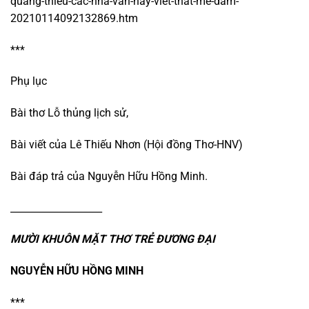
quang-thieu-cac-nha-van-hay-viet-that-me-dam-
20210114092132869.htm
***
Phụ lục
Bài thơ Lỗ thủng lịch sử,
Bài viết của Lê Thiếu Nhơn (Hội đồng Thơ-HNV)
Bài đáp trả của Nguyễn Hữu Hồng Minh.
___________________
MƯỜI KHUÔN MẶT THƠ TRẺ ĐƯƠNG ĐẠI
NGUYỄN HỮU HỒNG MINH
***