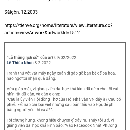
Sàigòn, 12.2003
https://tienve.org/home/literature/viewLiterature.do?
action=viewArtwork&artworkId=1512
“Lỗ thủng lịch sử” của ai?
09/02/2022
Lê Thiếu Nhơn
8-2-2022
Tranh thủ vớt vát mấy ngày xuân đi gặp gỡ bạn bè để ba hoa,
nào ngờ tôi nhận quả đắng.
Vừa giáp mặt, vị giảng viên đại học khả kính đã ném cho tôi cái
nhìn rất dữ dằn, và gằn giọng:
“Cậu là ủy viên Hội đồng Thơ của Hội Nhà văn VN đấy à? Cậu bỏ
phiếu kết nạp cái loại viết những câu bẩn thỉu vào Hội, để phỉ
báng người yêu thi ca à?”.
Tôi chưng hửng, không hiểu chuyện gì xảy ra. Thấy tôi ú ớ, vị
giảng viên đại học khả kính bảo: “Vào Facebook Nhất Phương