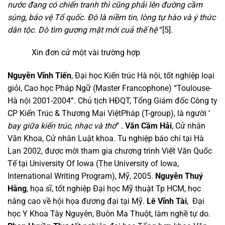
nước đang có chiến tranh thì cũng phải lên đường cầm
súng, bảo vệ Tổ quốc. Đó là niềm tin, lòng tự hào và ý thức
dân tộc. Dò tìm gương mặt mới cuả thế hệ
“[5].
Xin đơn cử một vài trường hợp
Nguyễn Vĩnh Tiến
, Đại học Kiến trúc Hà nội, tốt nghiệp loại
giỏi, Cao học Pháp Ngữ (Master Francophone) “Toulouse-
Hà nội 2001-2004”. Chủ tịch HĐQT, Tổng Giám đốc Công ty
CP Kiến Trúc & Thương Mại ViệtPháp (T-group), là người ‘
bay giữa kiến trúc, nhạc và thơ
” .
Văn Cầm Hải
, Cử nhân
Văn Khoa, Cử nhân Luật khoa. Tu nghiệp báo chí tại Hà
Lan 2002, được mời tham gia chương trình Viết Văn Quốc
Tế tại University Of Iowa (The University of Iowa,
International Writing Program), Mỹ, 2005.
Nguyễn Thuý
Hằng
, họa sĩ, tốt nghiệp Đại học Mỹ thuật Tp HCM, học
nâng cao về hội họa đương đại tại Mỹ.
Lê Vĩnh Tài
, Đại
học Y Khoa Tây Nguyên, Buôn Ma Thuột, làm nghề tự do.