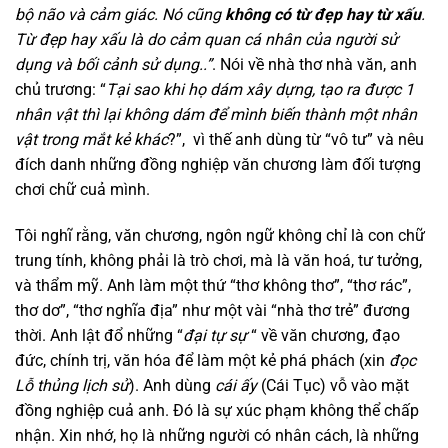
bộ não và cảm giác.
Nó cũng
không có từ đẹp hay từ xấu
.
Từ đẹp hay xấu là do cảm quan cá nhân của người sử
dụng và bối cảnh sử dụng..”
. Nói về nhà thơ nhà văn, anh
chủ trương: “
Tại sao khi họ dám xây dựng, tạo ra được 1
nhân vật thì lại không dám
để mình biến thành một nhân
vật trong mắt kẻ khác
?”, vì thế anh dùng từ “vô tư” và nêu
đích danh những đồng nghiệp văn chương làm đối tượng
chơi chữ cuả mình.
Tôi nghĩ rằng, văn chương, ngôn ngữ không chỉ là con chữ
trung tính, không phải là trò chơi, mà là văn hoá, tư tưởng,
và thẩm mỹ. Anh làm một thứ “thơ không thơ”, “thơ rác”,
thơ dơ”, “thơ nghĩa địa” như một vài “nhà thơ trẻ” đương
thời. Anh lật đổ những “
đại tự sự
“ về văn chương, đạo
đức, chính trị, văn hóa để làm một kẻ phá phách (xin
đọc
Lỗ thủng lịch sử
). Anh dùng
cái ấy
(Cái Tục) vỗ vào mặt
đồng nghiệp cuả anh. Đó là sự xúc phạm không thể chấp
nhận. Xin nhớ, họ là những người có nhân cách, là những