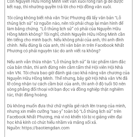
Còn Nguyễn Hữu Hồng Minh viết văn xuôi rồng rắn gì để được
kết nạp, thì nhường quyền trả lời cho Hội đồng văn xuôi.
Tôi cũng không biết nhà văn Trúc Phương đã lấy văn bản “Lỗ
thủng lịch sử” từ nguồn nào, nên tôi phải chụp lại màn hình để
làm bằng chứng. “Lỗ thủng lịch sử” có phải của Nguyễn Hữu
Hồng Minh không? Tôi nghĩ, chính Nguyễn Hữu Hồng Minh cần
lên tiếng cho minh bạch. Nếu không phải của anh, thì anh đính
chính. Nếu đúng là của anh, thì văn bản in trên Facebook Nhất
Phương có phải nguyên tác do anh viết ra không?
Nếu anh vẫn thừa nhận “Lỗ thủng lịch sử” là tác phẩm tâm đắc
của bản thân, thì anh đừng nên cầm tấm thẻ Hội viên Hội Nhà
văn VN. Tôi chưa bao giờ đánh giá cao khả năng văn chương của
Nguyễn Hữu Hồng Minh. Thế nhưng, bây giờ Hội Nhà văn VN đã
lỡ công nhận tư cách cầm bút của anh, thì anh ở độ tuổi 50 nên
sòng phẳng đối thoại với bạn đọc và đồng nghiệp thật nghiêm
túc, thật đàng hoàng.
Dù không muốn đưa thứ chữ nghĩa giẻ rách lên trang của mình,
nhưng xin miễn cưỡng “sao y” toàn bộ “Lỗ thủng lịch sử” trên
Facebook Nhất Phương, mà vì nó khiến tôi bị vị giảng viên đại
học khả kính có chút hiểu nhầm và mắng xối xả.
Nguồn: https://baotiengdan.com