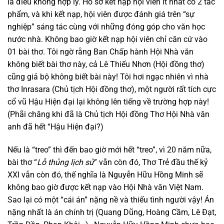
là điều không hợp lý. Hồ sơ kết nạp hội viên ít nhất có 2 tác
phẩm, và khi kết nạp, hội viên được đánh giá trên “sự
nghiệp” sáng tác cùng với những đóng góp cho văn học
nước nhà. Không bao giờ kết nạp hội viên chỉ căn cứ vào
01 bài thơ. Tôi ngờ rằng Ban Chấp hành Hội Nhà văn
không biết bài thơ này, cả Lê Thiếu Nhơn (Hội đồng thơ)
cũng giả bộ không biết bài này! Tôi hơi ngạc nhiên vì nhà
thơ Inrasara (Chủ tịch Hội đồng thơ), một người rất tích cực
cổ vũ Hậu Hiện đại lại không lên tiếng về trường hợp này!
(Phãi chăng khi đã là Chủ tịch Hội đồng Thơ Hội Nhà văn
anh đã hết “Hậu Hiện đại?)
Nếu là “treo” thì đến bao giờ mới hết “treo”, vì 20 năm nữa,
bài thơ “
Lỗ thủng lịch sử
” vẫn còn đó, Thơ Trẻ đầu thế kỷ
XXI vẫn còn đó, thế nghĩa là Nguyễn Hữu Hồng Minh sẽ
không bao giờ được kết nạp vào Hội Nhà văn Việt Nam.
Sao lại có một “cái án” nặng nề và thiếu tình người vậy! Án
nặng nhất là án chính trị (Quang Dũng, Hoàng Cầm, Lê Đạt,