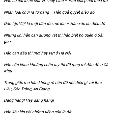
Hắn sợ hãi lỗ nẻ của Vi Thùy Linh – Hắn khiếp hãi điều đó
Nhân loại chui ra từ háng – Hắn quả quyết điều đó
Dân tộc Việt là một dân tộc mê lồn – Hắn xác tín điều đó
Nhưng khi hắn cần dương vật thì hắn biết bỏ quên ở Sài
gòn
Hắn cần đầu thì mới hay vứt ở Hà Nội
Hắn cần khua khoắng chân tay thì đã rụng rơi đâu đó ở Cà
Mau
Trong giấc mơ hắn không rõ hắn đã nói điều gì với Bạc
Liêu, Sóc Trăng, An Giang
Dạng háng! Hãy dạng háng!
Hắn kêu lên với những tiếng của lỗ đít…