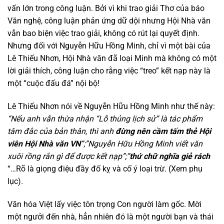
vấn lớn trong công luận. Bởi vì khi trao giải Thơ của báo
Văn nghệ, công luận phản ứng dữ dội nhưng Hội Nhà văn
vẫn bao biện việc trao giải, không có rút lại quyết định.
Nhưng đối với Nguyễn Hữu Hồng Minh, chỉ vì một bài của
Lê Thiếu Nhơn, Hội Nhà văn đã loại Minh mà không có một
lời giải thích, công luận cho rằng việc “treo” kết nạp này là
một “cuộc đấu đá” nội bộ!
Lê Thiếu Nhơn nói về Nguyễn Hữu Hồng Minh như thế này:
“
Nếu anh vẫn thừa nhận “Lỗ thủng lịch sử” là tác phẩm
tâm đắc của bản thân, thì anh
đừng nên cầm tấm thẻ Hội
viên Hội Nhà văn VN
”;”Nguyễn Hữu Hồng Minh viết văn
xuôi rồng rắn gì để được kết nạp”;”
thứ chữ nghĩa giẻ rách
“…Rõ là giọng điệu đầy đố kỵ và cố ý loại trừ. (Xem phụ
lục).
Văn hóa Việt lấy việc tôn trọng Con người làm gốc. Mời
một ngưởi đến nhà, hẳn nhiên đó là một người bạn và thái