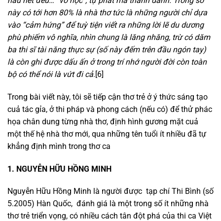
hầu hết đều… “vô học”, tự phát mà thành danh. Trong số
này có tới hơn 80% là nhà thơ tức là những người chỉ dựa
vào “cảm hứng” để tuỳ tiện viết ra những lời lẽ du dương
phù phiếm vô nghĩa, nhìn chung là lăng nhăng, trừ có dăm
ba thi sĩ tài năng thực sự (số này đếm trên đầu ngón tay)
là còn ghi được dấu ấn ở trong trí nhớ người đời còn toàn
bộ có thể nói là vứt đi cả
.[6]
Trong bài viết này, tôi sẽ tiếp cận thơ trẻ ở ý thức sáng tạo
cuả tác gỉa, ở thi pháp và phong cách (nếu có) để thử phác
họa chân dung từng nhà thơ, định hình gương mặt cuả
một thế hệ nhà thơ mới, qua những tên tuổi ít nhiều đã tự
khẳng định mình trong thơ ca
1. NGUYỄN HỮU HỒNG MINH
Nguyễn Hữu Hồng Minh là người được tạp chí Thi Bình (số
5.2005) Hàn Quốc, đánh giá là một trong số ít những nhà
thơ trẻ triển vọng, có nhiều cách tân đột phá của thi ca Việt