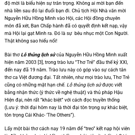
độ mời là biểu hiện sự trân trọng. Không ai mời bạn đến
nhà liền sau đó lại đuổi bạn đi. Chủ tịch Hội Nhà văn mời
Nguyễn Hữu Hồng Minh vào Hội, các Hội đồng chuyên
môn đã xét, Ban Chấp hành đã có quyết định kết nạp, vậy
mà Hội lại gạt Minh ra. Đó là sự bêu nhục một Con Người.
Thật không sao hiểu nổi!
Bài thơ
Lỗ thủng lịch sử
của Nguyễn Hữu Hồng Minh xuất
hiện năm 2003 [3], trong trào lưu “Thơ Trẻ” đầu thế kỷ XXI,
đến nay đã 19 năm. Trào lưu này có góp vào sự cách tân
thơ ca Việt đương đại. Tất nhiên, như mọi trào lưu, Thơ Trẻ
cũng có những mặt hạn chế.
Lỗ thủng lịch sử
được viết
bằng nhận thức (ý thức về nghệ thuật) và thủ pháp Hậu
Hiện đại, nên rất “khác biệt” với cách đọc truyền thống
(Lưu ý: thời đại hôm nay là thời đại tôn trọng sự khác biệt,
tôn trọng Cái Khác- ‘The Others”).
Lấy một bài thơ cách nay 19 năm để “treo” kết nạp hội viên