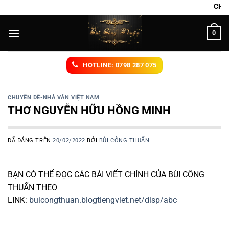
Chuyển
CHÚT TÌNH TRI ÂM 
đến
nội
0
dung
HOTLINE: 0798 287 075
CHUYÊN ĐỀ-NHÀ VĂN VIỆT NAM
THƠ NGUYỄN HỮU HỒNG MINH
ĐÃ ĐĂNG TRÊN
20/02/2022
BỞI
BÙI CÔNG THUẤN
BẠN CÓ THỂ ĐỌC CÁC BÀI VIẾT CHÍNH CỦA BÙI CÔNG
THUẤN THEO
LINK:
buicongthuan.blogtiengviet.net/disp/abc