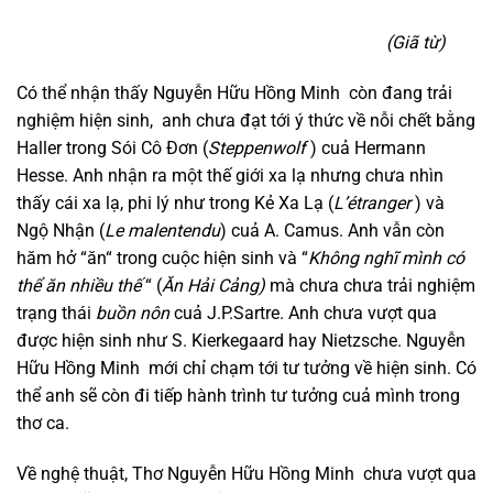
(Giã từ)
Có thể nhận thấy Nguyễn Hữu Hồng Minh còn đang trải
nghiệm hiện sinh, anh chưa đạt tới ý thức về nỗi chết bằng
Haller trong Sói Cô Đơn (
Steppenwolf
) cuả Hermann
Hesse. Anh nhận ra một thế giới xa lạ nhưng chưa nhìn
thấy cái xa lạ, phi lý như trong Kẻ Xa Lạ (
L’étranger
) và
Ngộ Nhận (
Le malentendu
) cuả A. Camus. Anh vẫn còn
hăm hở “ăn“ trong cuộc hiện sinh và “
Không nghĩ mình có
thể ăn nhiều thế
“ (
Ăn Hải Cảng)
mà chưa chưa trải nghiệm
trạng thái
buồn nôn
cuả J.P.Sartre. Anh chưa vượt qua
được hiện sinh như S. Kierkegaard hay Nietzsche. Nguyễn
Hữu Hồng Minh mới chỉ chạm tới tư tưởng về hiện sinh. Có
thể anh sẽ còn đi tiếp hành trình tư tưởng cuả mình trong
thơ ca.
Về nghệ thuật, Thơ Nguyễn Hữu Hồng Minh chưa vượt qua