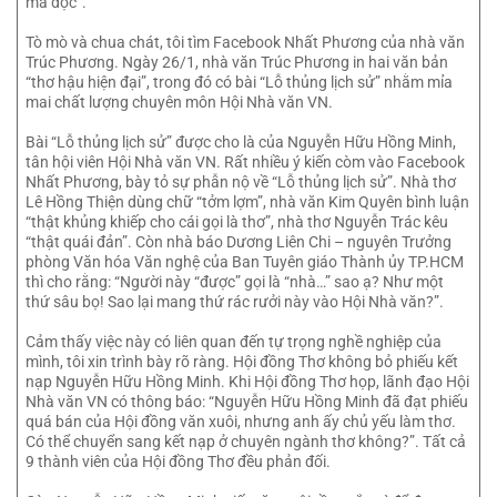
mà đọc”.
Tò mò và chua chát, tôi tìm Facebook Nhất Phương của nhà văn
Trúc Phương. Ngày 26/1, nhà văn Trúc Phương in hai văn bản
“thơ hậu hiện đại”, trong đó có bài “Lỗ thủng lịch sử” nhằm mỉa
mai chất lượng chuyên môn Hội Nhà văn VN.
Bài “Lỗ thủng lịch sử” được cho là của Nguyễn Hữu Hồng Minh,
tân hội viên Hội Nhà văn VN. Rất nhiều ý kiến còm vào Facebook
Nhất Phương, bày tỏ sự phẫn nộ về “Lỗ thủng lịch sử”. Nhà thơ
Lê Hồng Thiện dùng chữ “tởm lợm”, nhà văn Kim Quyên bình luận
“thật khủng khiếp cho cái gọi là thơ”, nhà thơ Nguyễn Trác kêu
“thật quái đản”. Còn nhà báo Dương Liên Chi – nguyên Trưởng
phòng Văn hóa Văn nghệ của Ban Tuyên giáo Thành ủy TP.HCM
thì cho rằng: “Người này “được” gọi là “nhà…” sao ạ? Như một
thứ sâu bọ! Sao lại mang thứ rác rưởi này vào Hội Nhà văn?”.
Cảm thấy việc này có liên quan đến tự trọng nghề nghiệp của
mình, tôi xin trình bày rõ ràng. Hội đồng Thơ không bỏ phiếu kết
nạp Nguyễn Hữu Hồng Minh. Khi Hội đồng Thơ họp, lãnh đạo Hội
Nhà văn VN có thông báo: “Nguyễn Hữu Hồng Minh đã đạt phiếu
quá bán của Hội đồng văn xuôi, nhưng anh ấy chủ yếu làm thơ.
Có thể chuyển sang kết nạp ở chuyên ngành thơ không?”. Tất cả
9 thành viên của Hội đồng Thơ đều phản đối.