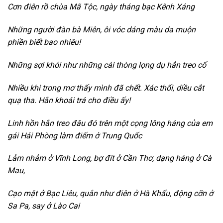
Cơn điên rồ chùa Mã Tộc, ngày tháng bạc Kênh Xáng
Những người đàn bà Miên, ôi vóc dáng màu da muộn
phiền biết bao nhiêu!
Những sợi khói như những cái thòng lọng dụ hắn treo cổ
Nhiều khi trong mơ thấy mình đã chết. Xác thối, diều cắt
quạ tha. Hắn khoái trá cho điều ấy!
Linh hồn hắn treo đâu đó trên một cọng lông háng của em
gái Hải Phòng làm điếm ở Trung Quốc
Lảm nhảm ở Vĩnh Long, bợ đít ở Cần Thơ, dạng háng ở Cà
Mau,
Cạo mặt ở Bạc Liêu, quắn như điên ở Hà Khẩu, động cỡn ở
Sa Pa, say ở Lào Cai