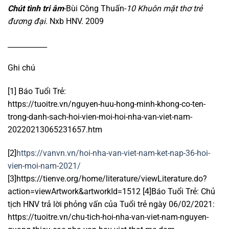
Chút tình tri âm
-Bùi Công Thuấn-
10 Khuôn mặt thơ trẻ
đương đại
. Nxb HNV. 2009
___________
Ghi chú
[1] Báo Tuổi Trẻ:
https://tuoitre.vn/nguyen-huu-hong-minh-khong-co-ten-
trong-danh-sach-hoi-vien-moi-hoi-nha-van-viet-nam-
20220213065231657.htm
[2]
https://vanvn.vn/hoi-nha-van-viet-nam-ket-nap-36-hoi-
vien-moi-nam-2021/
[3]https://tienve.org/home/literature/viewLiterature.do?
action=viewArtwork&artworkId=1512
[4]Báo Tuổi Trẻ: Chủ
tịch HNV trả lời phỏng vấn của Tuổi trẻ ngày 06/02/2021:
https://tuoitre.vn/chu-tich-hoi-nha-van-viet-nam-nguyen-