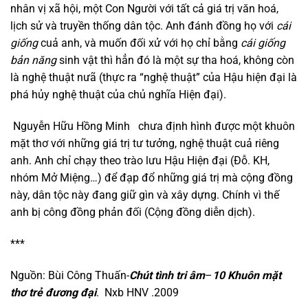
nhân vị xã hội, một Con Người với tất cả giá trị văn hoá,
lịch sử và truyền thống dân tộc. Anh đánh đồng họ với
cái
giống
cuả anh, và muốn đối xử với họ chỉ bằng
cái giống
bản năng
sinh vật thì hẳn đó là một sự tha hoá, không còn
là nghệ thuật nưã (thực ra “nghệ thuật” của Hậu hiện đại là
phá hủy nghệ thuật của chủ nghĩa Hiện đại).
Nguyễn Hữu Hồng Minh chưa định hình được một khuôn
mặt thơ với những giá trị tư tưởng, nghệ thuật cuả riêng
anh. Anh chỉ chạy theo trào lưu Hậu Hiện đại (Đỗ. KH,
nhóm Mở Miệng…) để đạp đổ những giá trị mà cộng đồng
này, dân tộc này đang giữ gìn và xây dựng. Chính vì thế
anh bị công đồng phản đối (Cộng đồng diễn dịch).
***
Nguồn: Bùi Công Thuấn-
Chút tình tri âm
–
10 Khuôn mặt
thơ trẻ đương đại
. Nxb HNV .2009