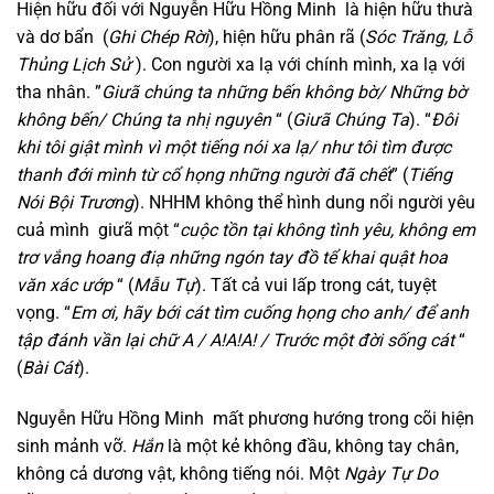
Hiện hữu đối với Nguyễn Hữu Hồng Minh là hiện hữu thưà
và dơ bẩn (
Ghi Chép Rời
), hiện hữu phân rã (
Sóc Trăng, Lỗ
Thủng Lịch Sử
). Con người xa lạ với chính mình, xa lạ với
tha nhân. ”
Giưã chúng ta những bến không bờ/ Những bờ
không bến/ Chúng ta nhị nguyên
“ (
Giưã Chúng Ta
). “
Đôi
khi tôi giật mình vì một tiếng nói xa lạ/ như tôi tìm được
thanh đới mình từ cổ họng những người đã chết
” (
Tiếng
Nói Bội Trương
). NHHM không thể hình dung nổi người yêu
cuả mình giưã một “
cuộc tồn tại không tình yêu, không em
trơ vắng hoang điạ những ngón tay đồ tể khai quật hoa
văn xác ướp
“ (
Mẫu Tự
). Tất cả vui lấp trong cát, tuyệt
vọng. “
Em ơi, hãy bới cát tìm cuống họng cho anh/ để anh
tập đánh vần lại chữ A / A!A!A! / Trước một đời sống cát
“
(
Bài Cát
).
Nguyễn Hữu Hồng Minh mất phương hướng trong cõi hiện
sinh mảnh vỡ.
Hắn
là một kẻ không đầu, không tay chân,
không cả dương vật, không tiếng nói. Một
Ngày Tự Do