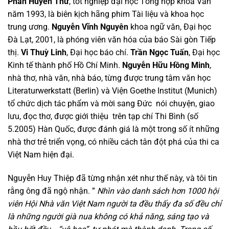
Phan Huyền Thư
, tốt nghiệp đại học Tổng hợp khoa Văn
năm 1993, là biên kịch hãng phim Tài liệu và khoa học
trung ương.
Nguyễn Vĩnh Nguyên
khoa ngữ văn, Đại học
Đà Lạt, 2001, là phóng viên văn hóa của báo Sài gòn Tiếp
thị.
Vi Thuỳ Linh
, Đại học báo chí.
Trần Ngọc Tuấn
, Đại học
Kinh tế thành phố Hồ Chí Minh.
Nguyễn Hữu Hồng Minh
,
nhà thơ, nhà văn, nhà báo, từng được trung tâm văn học
Literaturwerkstatt (Berlin) và Viện Goethe Institut (Munich)
tổ chức dịch tác phẩm và mời sang Đức nói chuyện, giao
lưu, đọc thơ, được giới thiệu trên tạp chí Thi Bình (số
5.2005) Hàn Quốc, được đánh giá là một trong số ít những
nhà thơ trẻ triển vọng, có nhiều cách tân đột phá của thi ca
Việt Nam hiện đại.
Nguyễn Huy Thiệp đã từng nhận xét như thế này, và tôi tin
rằng ông đã ngộ nhận. ”
Nhìn vào danh sách hơn 1000 hội
viên Hội Nhà văn Việt Nam người ta đều thấy đa số đều chỉ
là những người già nua không có khả năng, sáng tạo và