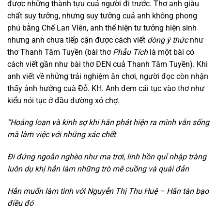
được những thành tựu cuả người đi trước. Thơ anh giàu
chất suy tưởng, nhưng suy tưởng cuả anh không phong
phú bằng Chế Lan Viên, anh thể hiện tư tưởng hiện sinh
nhưng anh chưa tiếp cận được cách viết
dòng ý thức
như
thơ Thanh Tâm Tuyền (bài thơ
Phẫu Tích
là một bài có
cách viết gần như bài thơ ĐEN cuả Thanh Tâm Tuyền). Khi
anh viết về những trải nghiệm ăn chơi, người đọc còn nhận
thấy ảnh hưởng cuà Đỗ. KH. Anh đem cái tục vào thơ như
kiểu nói tục ở đầu đường xó chợ.
“Hoảng loạn và kinh sợ khi hắn phát hiện ra mình vẫn sống
mà làm việc với những xác chết
Đi đứng ngoằn nghèo như ma trơi, linh hồn quỉ nhập tràng
luôn dụ khị hắn làm những trò mê cuồng và quái đản
Hắn muốn làm tình với Nguyễn Thị Thu Huệ – Hắn tàn bạo
điều đó