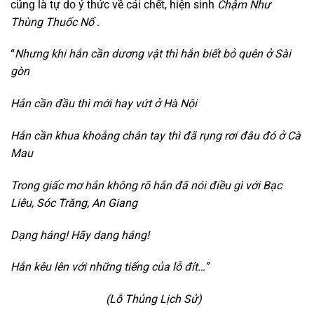
cũng là tự do ý thức về cái chết, hiện sinh
Chậm Như
Thùng Thuốc Nổ
.
“
Nhưng khi hắn cần dương vật thì hắn biết bỏ quên ở Sài
gòn
Hắn cần đầu thì mới hay vứt ở Hà Nội
Hắn cần khua khoắng chân tay thì đã rụng rơi đâu đó ở Cà
Mau
Trong giấc mơ hắn không rõ hắn đã nói điều gì với Bạc
Liêu, Sóc Trăng, An Giang
Dạng háng! Hãy dạng háng!
Hắn kêu lên với những tiếng của lỗ đít…”
(Lỗ Thủng Lịch Sử)